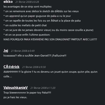
eikko
21 février 2008 à 0:28
les avantages de ce strip sont multiples:
* on se rememore avec delice le sketch de dÃ©do sur les vieux
* on apprend qu’un paper gugusse de paka a vu le jour
* on se rapelle de toutes les fois ou on Ã©tait a la place de paka
* on oublie les mefaits de petit chat
* on se jure de ne jamais devenir vieux( ou du moins casse couille a jeune)
* et on se pose enfin l’ultime question:
MAIS POURQUOI PAKA N’EMMENE PAS SON DRAGONNET PARTOUT AVEC LUI???
Jej
21 février 2008 à 0:49
koaaaaaa?! elle a sucÃ©e Jean-Daniel??! j’hallucine!!!
CÃ©drick
21 février 2008 à 9:30
AAAHHHHH !!! la gloire !! tu es devenu un jouet qu’on coupe, qu’on plie, qu’on
colle…
ValoushkanieV
21 février 2008 à 11:20
Trop bieeennnnnn le paper toy Paka!!!!!
ps: je hais les vieux.