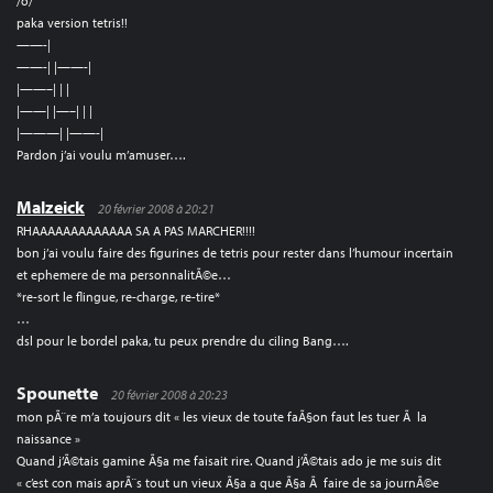
/o/
paka version tetris!!
——-|
——-| |——-|
|——–| | |
|——| |—–| | |
|———| |——-|
Pardon j’ai voulu m’amuser….
Malzeick
20 février 2008 à 20:21
RHAAAAAAAAAAAAA SA A PAS MARCHER!!!!
bon j’ai voulu faire des figurines de tetris pour rester dans l’humour incertain
et ephemere de ma personnalitÃ©e…
*re-sort le flingue, re-charge, re-tire*
…
dsl pour le bordel paka, tu peux prendre du ciling Bang….
Spounette
20 février 2008 à 20:23
mon pÃ¨re m’a toujours dit « les vieux de toute faÃ§on faut les tuer Ã la
naissance »
Quand j’Ã©tais gamine Ã§a me faisait rire. Quand j’Ã©tais ado je me suis dit
« c’est con mais aprÃ¨s tout un vieux Ã§a a que Ã§a Ã faire de sa journÃ©e