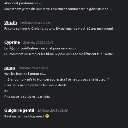
alors c’est pardonnable »
Maintenant je me dis que je vais surement commencer le gÃ©riatricide…
Wruth
20 février 2008 à 20:38
Faisons comme Ã Groland, votons l’Ã¢ge legal de vie Ã 62 ans maximum!
Cyprine
20 février 2008 à 20:42
LanÃ§ons l’opÃ©ration « un chat pour un vieux »
Ou comment rassembler les flÃ©aux pour qu’ils se maÃ®trisent l’un-l’autre.
rarag
20 février 2008 à 21:56
vive les feux de l’amour et…
…Brandon prk m’a tu tromper avc jessica ? je ne suis pas a la hauteur ?
– on peux rien te cacher a toi. vieille dinde.
dsl
j’me casse la sortie est pas loin.
Guigui le gentil
20 février 2008 à 23:56
Il est malsain ce blog non ?