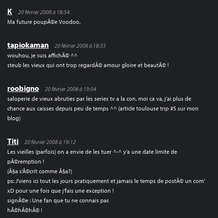
K
20 février 2008 à 18:54
Ma future poupÃ©e Voodoo.
tapiokaman
20 février 2008 à 18:55
wouhou, je suis affichÃ© ^^
steub les vieux qui ont trop regardÃ© amour gloire et beautÃ© !
roobigno
20 février 2008 à 19:04
saloperie de vieux abruties par les series tv a la con. moi ca va, j’ai plus de
chance aux caisses depuis peu de temps ^^ (article toulouse trip #5 sur mon
blog)
Titi
20 février 2008 à 19:12
Les vieilles (parfois) on a envie de les tuer ^-^ y’a une date limite de
pÃ©remption !
(Ã§a s’Ã©crit comme Ã§a?)
ps: J’viens ici tout les jours pratiquement et jamais le temps de postÃ© un com’
xD pour une fois que j’fais une exception !
signÃ©e : Une fan que tu ne connais pas
hÃ©hÃ©hÃ© !