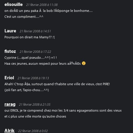
elisouille
21 février 2008 à 11:38
on dirÃ© un peu paka Ã la bob l’Ã©ponge le bonhome…
C’est un compliment…^^
Laure
21 février 2008 à 14:51
Pourquoi on dirait ma Mamy?? :'(
fistoz
21 février 2008 à 17:22
Cyprine (…quel pseudo…^^’) +1 !
Haa ces jeunes, aucun respect pour leurs aÃ®nÃ©s
Eriol
21 février 2008 à 19:13
Ahah! C’trop Ã§a, surtout quand t’habite une ville de vieux, c’est PIRE!
(joli fan art, Tapio-chou…^^)
rarag
21 février 2008 à 21:35
oui ERIOL je te comprend chez moi les 3/4 sans egsagerations sont des vieux
et c plus une ville morte qu’autre choses
Alrik
22 février 2008 à 0:02