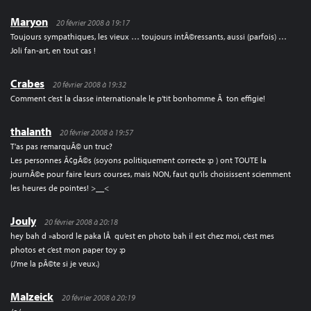
Maryon
20 février 2008 à 19:17
Toujours sympathiques, les vieux … toujours intÃ©ressants, aussi (parfois) …
Joli fan-art, en tout cas !
Crabes
20 février 2008 à 19:32
Comment c’est la classe internationale le p’tit bonhomme Ã ton effigie!
thalanth
20 février 2008 à 19:57
T’as pas remarquÃ© un truc?
Les personnes Ã¢gÃ©s (soyons politiquement correcte :p ) ont TOUTE la
journÃ©e pour faire leurs courses, mais NON, faut qu’ils choisissent sciemment
les heures de pointes! >__<
Jouly
20 février 2008 à 20:18
hey bah d »abord le paka lÃ qu’est en photo bah il est chez moi, c’est mes
photos et c’est mon paper toy :p
(J’me la pÃ©te si je veux.)
Malzeick
20 février 2008 à 20:19