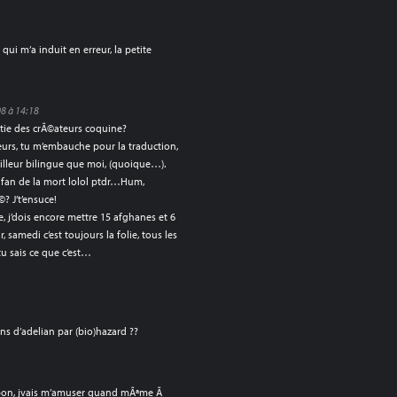
e qui m’a induit en erreur, la petite
8 à 14:18
artie des crÃ©ateurs coquine?
ateurs, tu m’embauche pour la traduction,
eilleur bilingue que moi, (quoique…).
ga fan de la mort lolol ptdr…Hum,
 J’t’ensuce!
re, j’dois encore mettre 15 afghanes et 6
r, samedi c’est toujours la folie, tous les
tu sais ce que c’est…
sins d’adelian par (bio)hazard ??
is bon, jvais m’amuser quand mÃªme Ã