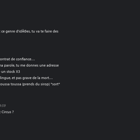
 ce genre d’idÃ©es, tu va te faire des
e contrat de confiance…
a parole, tu me donnes une adresse
ie un stock X3
ilingue, et pas grave de la mort…
oussa toussa (prends du sirop) *sort*
9:59
 Circus ?