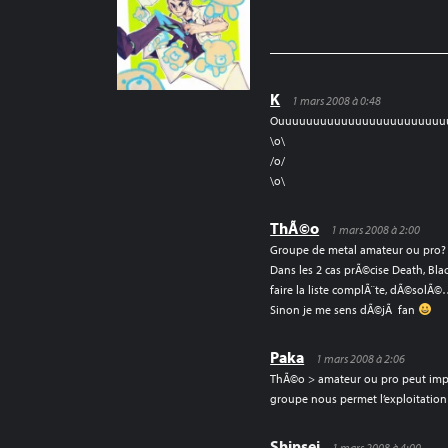
DE
L’ARTICLE
K
1 mars 2008 à 0:48
Ouuuuuuuuuuuuuuuuuuuuuuuuu
\o\
/o/
\o\
ThÃ©o
1 mars 2008 à 2:00
Groupe de metal amateur ou pro?
Dans les 2 cas prÃ©cise Death, Blac
faire la liste complÃ¨te, dÃ©solÃ©
Sinon je me sens dÃ©jÃ fan
Paka
1 mars 2008 à 2:06
ThÃ©o > amateur ou pro peut impor
groupe nous permet l’exploitation
Shinsei
1 mars 2008 à 4:00