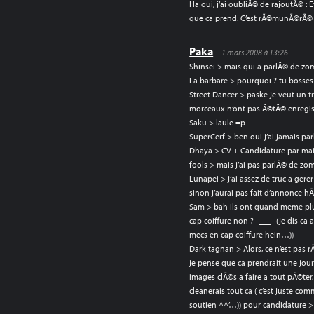
Ha oui, j’ai oubliÃ© de rajoutÃ©
que ca prend. C’est rÃ©munÃ©rÃ© o
Paka
1 mars 2008 à 13:26
Shinsei > mais qui a parlÃ© de z
La barbare > pourquoi ? tu bosses
Street Dancer > paske je veut un tr
morceaux n’ont pas Ã©tÃ© enregis
Saku > laule =p
SuperCerf > ben oui j’ai jamais 
Dhaya > CV + Candidature par mai
fools > mais j’ai pas parlÃ© de z
Lunapei > j’ai assez de truc a gere
sinon j’aurai pas fait d’annonce 
Sam > bah ils ont quand meme plu
cap coiffure non ? -___- (je dis ca 
mecs en cap coiffure hein…))
Dark tagnan > Alors, ce n’est pas r
je pense que ca prendrait une jour
images clÃ©s a faire a tout pÃ©ter,
cleanerais tout ca ( c’est juste c
soutien ^^’…)) pour candidature >