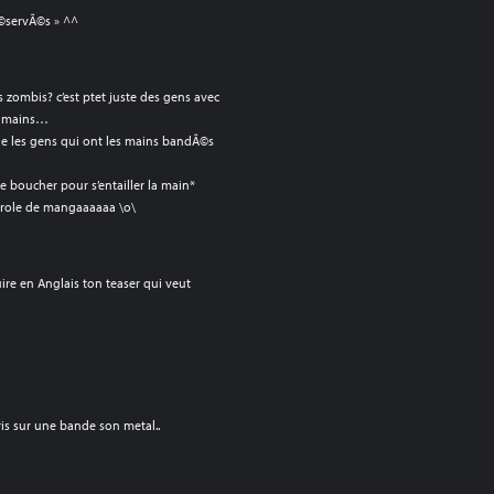
Ã©servÃ©s » ^^
5
s zombis? c’est ptet juste des gens avec
es mains…
ue les gens qui ont les mains bandÃ©s
 boucher pour s’entailler la main*
r role de mangaaaaaa \o\
uire en Anglais ton teaser qui veut
is sur une bande son metal..