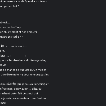
 : Evidemment ca va dÃ©pendre du temps
u pas au fait ?
ombies?…
 chez haribo ? =p
uc plus violent et nos derniers
trÃ©s en studio ^^
parlÃ© de zombies moi…
l /o/
ombies…. T__________T
r pour aller chercher a droite a gauche,
hÃ© =D
s de chance de traduire qu’un mec en
a titre d’exemple, ne vous enervez pas les
Ã©munÃ©rÃ© (oui je sais ca fait chier), et
nÃ©e max, doit y avoir … allez, 60
 sachant qu’en fait c’est moi qui
omme je suis pas animateur… me faut un
 mail