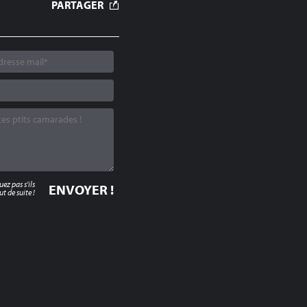
PARTAGER
z pas s'ils
t de suite !