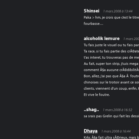
Shinsei
1 mars 2008 à 13:44
Paka > hm, je crois que c’est le titr
fourbasse…
alcoholik lemure
1 mars 200
Tu fais juste le visuel ou tu fais p
Ta race, si tu fais partie des crÃ©
t’as interet, tu trouveras pas de m
Au fait, super ton strip, j’suis me
comment Ã§a aucune crÃ©dibilitÃ©?
Bon, allez, j’ai pas que Ã§a Ã fout
chinoises sur le trotoir avant ce soi
clients, viennent d’un coup, enfin, 
Et vive le foutre.
..shag..
1 mars 2008 à 16:32
sa srais pas Grelin qui fait les des
Dhaya
1 mars 2008 à 16:44
Krkr, Ã§a fait ultra sÃ©rieux, ma