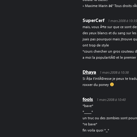
« Maxime Marin â€“ Tous droits r
SuperCerf
1 mars 2008 à 10:3
mais, vous Ãªte sur que ce sont de
des yeux blancs et du sang sur l
jsais pas pourquoi mais jtrouve q
ont trop de style
*cours chercher un gros couteau de
a moi la popularitÃ© et le premie
Dhaya
1 mars 2008 à 10:38
Si Ã§a t’intÃ©resse je peux te trad
roxxer du poney
fools
1 mars 2008 à 10:40
*bave*
*____*
un truc ou des zombies sont pourr
*re bave*
fin voila quoi *_*