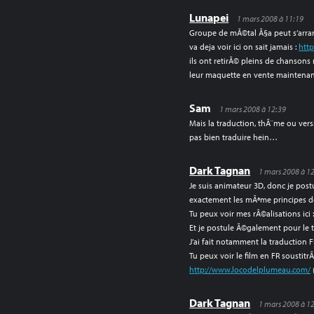
Lunapei
1 mars 2008 à 11:19
Groupe de mÃ©tal Ã§a peut s’arr
va deja voir ici on sait jamais :
htt
ils ont retirÃ© pleins de chansons m
leur maquette en vente maintenan
Sam
1 mars 2008 à 12:39
Mais la traduction, thÃ¨me ou vers
pas bien traduire hein…
Dark Tagnan
1 mars 2008 à 1
Je suis animateur 3D, donc je post
exactement les mÃªme principes d
Tu peux voir mes rÃ©alisations ici 
Et je postule Ã©galement pour le t
J’ai fait notamment la traduction
Tu peux voir le film en FR soustitrÃ
http://www.locodelplumeau.com/
Dark Tagnan
1 mars 2008 à 1