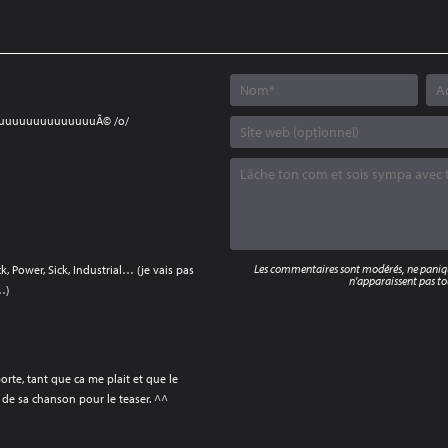
uuuuuuuuuuuuuÃ© /o/
Les commentaires sont modérés, ne panique
k, Power, Sick, Industrial… (je vais pas
n'apparaissent pas tou
…)
te, tant que ca me plait et que le
 de sa chanson pour le teaser. ^^