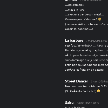
…Des zombies…
…made in Paka…
…avec une bande-son metal…
Ou es-ce qu’on s’abonne ?
(nan mais sÃ©rieux, tu sais qu’avec
copain la, dont moi…)
La barbare
1 mars 2008 à 9:43
c’est fou, j’aime dÃ©jÃ …. Paka, l
Huh sinon, coupaing dragibus… m
oÃ¹ tu peux les retirer et je t’envo
snif.. dommage que je sois juste b
Enfin bon courage, bonne merde, t
J’arrÃªte les frais? ok ok pataper
Street Dancer
1 mars 2008 à 
Ben pourquoi tu choisis pas GrÃ¼t
(Ou GuÃ©rilla Poubelle ?)
Saku
1 mars 2008 à 10:11
oulala! la classe: