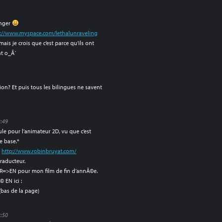
anger
p://www.myspace.com/lethalunraveling
ais je crois que c’est parce qu’ils ont
t o_Ã´
ion? Et puis tous les bilingues ne savent
2:49
ule pour l’animateur 2D, vu que c’est
e base.*
:
http://www.robinbruyat.com/
raducteur.
 FR=>EN pour mon film de fin d’annÃ©e.
© EN ici :
(bas de la page)
2:50