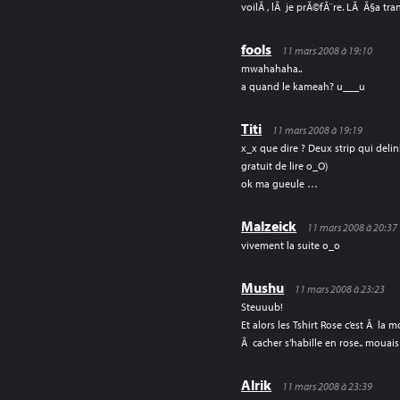
voilÃ , lÃ je prÃ©fÃ¨re. LÃ Ã§a tran
fools
11 mars 2008 à 19:10
mwahahaha..
a quand le kameah? u___u
Titi
11 mars 2008 à 19:19
x_x que dire ? Deux strip qui delin
gratuit de lire o_O)
ok ma gueule …
Malzeick
11 mars 2008 à 20:37
vivement la suite o_o
Mushu
11 mars 2008 à 23:23
Steuuub!
Et alors les Tshirt Rose c’est Ã la
Ã cacher s’habille en rose.. mouai
Alrik
11 mars 2008 à 23:39