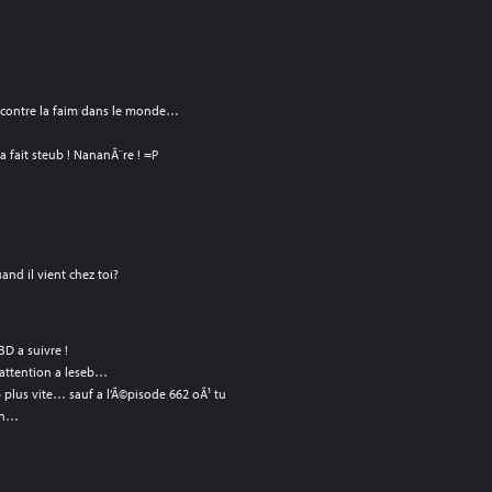
ter contre la faim dans le monde…
 fait steub ! NananÃ¨re ! =P
and il vient chez toi?
BD a suivre !
t attention a leseb…
b plus vite… sauf a l’Ã©pisode 662 oÃ¹ tu
bon…