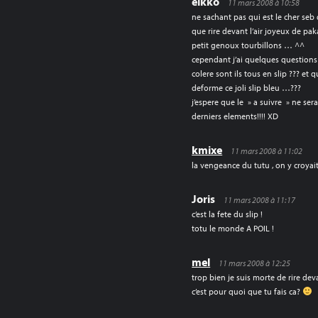
eikko
11 mars 2008 à 10:58
ne sachant pas qui est le cher seb 
que rire devant l’air joyeux de pak
petit genoux tourbillons … ^^
cependant j’ai quelques questions 
colere sont ils tous en slip ??? et
deforme ce joli slip bleu …???
j’espere que le » a suivre » ne se
derniers elements!!!! XD
kmixe
11 mars 2008 à 11:02
la vengeance du tutu , on y croyai
Joris
11 mars 2008 à 11:17
c’est la fete du slip !
totu le monde A POIL !
mel
11 mars 2008 à 12:25
trop bien je suis morte de rire deva
c’est pour quoi que tu fais ca?