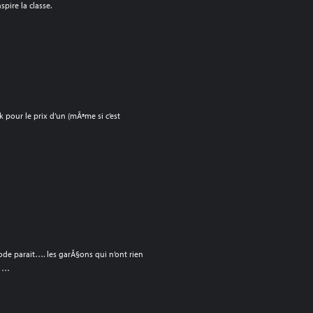
spire la classe.
k pour le prix d’un (mÃªme si c’est
 mode parait…. les garÃ§ons qui n’ont rien
s …