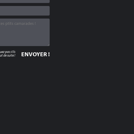
z pas s'ils
t de suite !