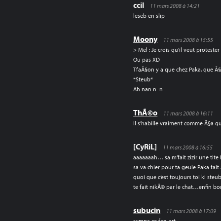
ccil
11 mars 2008 à 14:21
leseb en slip
Moony
11 mars 2008 à 15:55
> Mel : Je crois qu’il veut protes
Ou pas XD
TfaÃ§on y a que chez Paka, que Ã§a
*Steub*
Ah nan n_n
ThÃ©o
11 mars 2008 à 16:11
Il s’habille vraiment comme Ã§a qu
[CyRiL]
11 mars 2008 à 16:55
aaaaaaah… sa m’fait zizir une tite 
sa va chier pour ta geule Paka fai
quoi que c’est toujours toi ki steu
te fait nikÃ© par le chat…enfin 
subucin
11 mars 2008 à 17:09
sympa ce fan-art