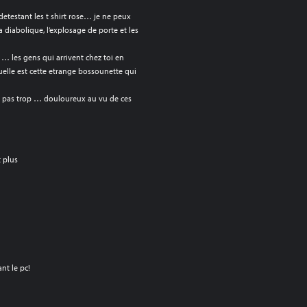
detestant les t shirt rose… je ne peux
a diabolique, l’explosage de porte et les
… les gens qui arrivent chez toi en
 quelle est cette etrange bossounette qui
ra pas trop … douloureux au vu de ces
t plus
nt le pc!