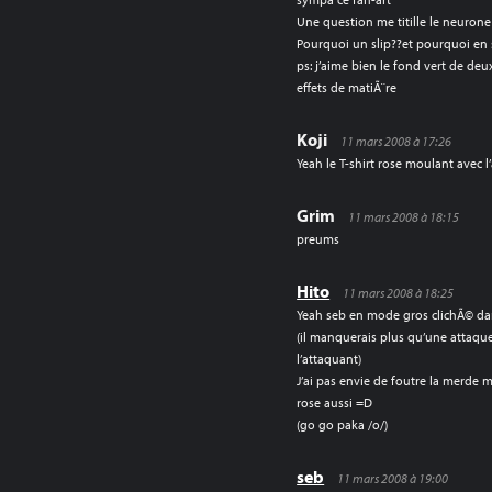
Une question me titille le neurone 
Pourquoi un slip??et pourquoi en s
ps: j’aime bien le fond vert de deux
effets de matiÃ¨re
Koji
11 mars 2008 à 17:26
Yeah le T-shirt rose moulant avec 
Grim
11 mars 2008 à 18:15
preums
Hito
11 mars 2008 à 18:25
Yeah seb en mode gros clichÃ© da
(il manquerais plus qu’une attaqu
l’attaquant)
J’ai pas envie de foutre la merde ma
rose aussi =D
(go go paka /o/)
seb
11 mars 2008 à 19:00