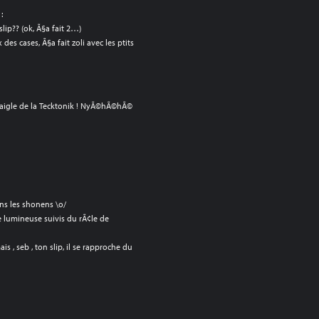
:
lip?? (ok, Ã§a fait 2…)
 des cases, Ã§a fait zoli avec les ptits
l’aigle de la Tecktonik ! NyÃ©hÃ©hÃ©
ns les shonens \o/
e lumineuse suivis du rÃ¢le de
is , seb , ton slip, il se rapproche du