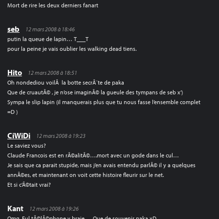
Mort de rire les deux derniers fanart
seb
12 mars 2008 à 18:46
putin la queue de lapin… T___T
pour la peine je vais oublier les walking dead tiens.
Hito
12 mars 2008 à 18:51
Oh nondediou voilÃ la botte secrÃ¨te de paka
Que de cruautÃ© , je n’ose imaginÃ© la gueule des tympans de seb x’)
Sympa le slip lapin (il manquerais plus que tu nous fasse l’ensemble complet
=D )
CiWiDi
12 mars 2008 à 19:23
Le saviez vous?
Claude Francois est en rÃ©alitÃ©….mort avec un gode dans le cul…
Je sais que ca parait stupide, mais j’en avais entendu parlÃ© il y a quelques
annÃ©es, et maintenant on voit cette histoire fleurir sur le net.
Et si c’Ã©tait vrai?
Kant
12 mars 2008 à 19:26
Omg, Eul tÃ©lÃ©phone y braie…. Que de souvenir paka xD