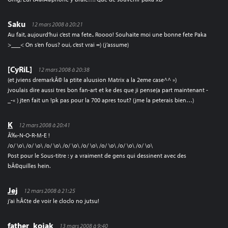
Saku
12 mars 2008 à 20:21
Au fait, aujourd’hui c’est ma fete.. Roooo! Souhaite moi une bonne fete Paka
>___< On s’en fous? oui, c’est vrai =) (j’assume)
[CyRiL]
12 mars 2008 à 20:38
(et jviens dremarkÃ© la ptite aluusion Matrix a la 2eme case^^ »)
jvoulais dire aussi tres bon fan-art et ke des que ji pense(a part maintenant -
_-« ) jten fait un !pk pas pour la 700 apres tout? (jme la peterais bien…)
K
12 mars 2008 à 20:41
Ã‰-N-O-R-M-E !
/o/ \o\ /o/ \o\ /o/ \o\ /o/ \o\ /o/ \o\ /o/ \o\ /o/ \o\ /o/ \o\
Post pour le Sous-titre : y a vraiment de gens qui dessinent avec des
bÃ©quilles hein.
Jej
12 mars 2008 à 21:25
j’ai hÃ¢te de voir le cloclo no jutsu!
father_kojak
13 mars 2008 à 9:40