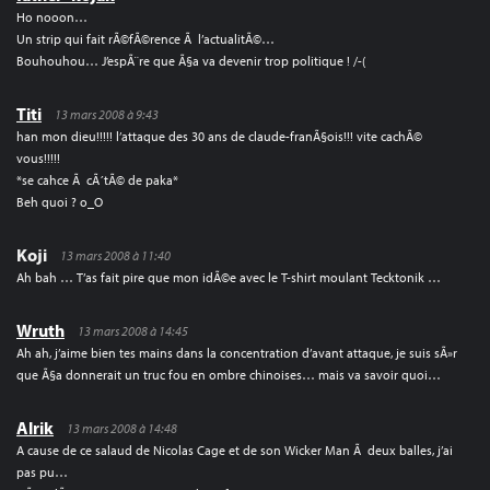
Ho nooon…
Un strip qui fait rÃ©fÃ©rence Ã l’actualitÃ©…
Bouhouhou… J’espÃ¨re que Ã§a va devenir trop politique ! /-(
Titi
13 mars 2008 à 9:43
han mon dieu!!!!! l’attaque des 30 ans de claude-franÃ§ois!!! vite cachÃ©
vous!!!!!
*se cahce Ã cÃ´tÃ© de paka*
Beh quoi ? o_O
Koji
13 mars 2008 à 11:40
Ah bah … T’as fait pire que mon idÃ©e avec le T-shirt moulant Tecktonik …
Wruth
13 mars 2008 à 14:45
Ah ah, j’aime bien tes mains dans la concentration d’avant attaque, je suis sÃ»r
que Ã§a donnerait un truc fou en ombre chinoises… mais va savoir quoi…
Alrik
13 mars 2008 à 14:48
A cause de ce salaud de Nicolas Cage et de son Wicker Man Ã deux balles, j’ai
pas pu…