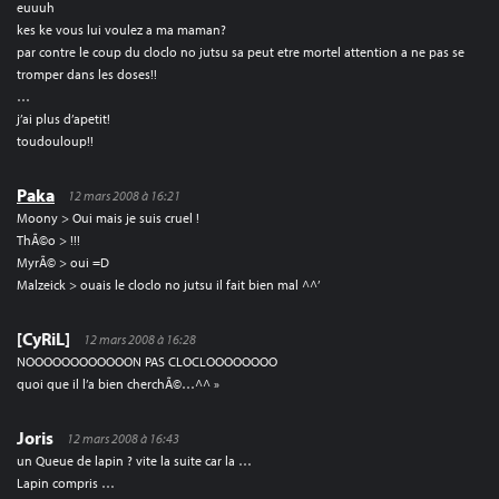
euuuh
kes ke vous lui voulez a ma maman?
par contre le coup du cloclo no jutsu sa peut etre mortel attention a ne pas se
tromper dans les doses!!
…
j’ai plus d’apetit!
toudouloup!!
Paka
12 mars 2008 à 16:21
Moony > Oui mais je suis cruel !
ThÃ©o > !!!
MyrÃ© > oui =D
Malzeick > ouais le cloclo no jutsu il fait bien mal ^^’
[CyRiL]
12 mars 2008 à 16:28
NOOOOOOOOOOOON PAS CLOCLOOOOOOOO
quoi que il l’a bien cherchÃ©…^^ »
Joris
12 mars 2008 à 16:43
un Queue de lapin ? vite la suite car la …
Lapin compris …