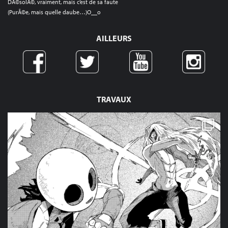
DÃ©solÃ©, vraiment, mais c’est de sa faute
(PurÃ©e, mais quelle daube…)O__o
AILLEURS
TRAVAUX