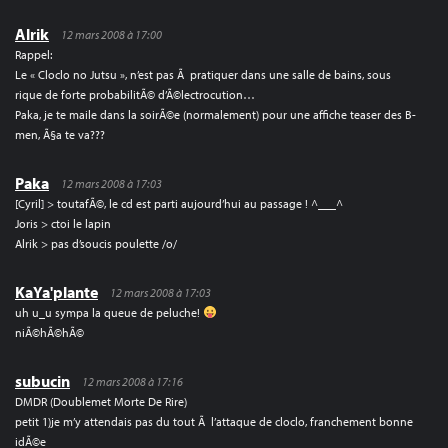
Alrik
12 mars 2008 à 17:00
Rappel:
Le « Cloclo no Jutsu », n’est pas Ã pratiquer dans une salle de bains, sous
rique de forte probabilitÃ© d’Ã©lectrocution…
Paka, je te maile dans la soirÃ©e (normalement) pour une affiche teaser des B-
men, Ã§a te va???
Paka
12 mars 2008 à 17:03
[Cyril] > toutafÃ©, le cd est parti aujourd’hui au passage ! ^___^
Joris > ctoi le lapin
Alrik > pas d’soucis poulette /o/
KaYa'plante
12 mars 2008 à 17:03
uh u_u sympa la queue de peluche!
niÃ©hÃ©hÃ©
subucin
12 mars 2008 à 17:16
DMDR (Doublemet Morte De Rire)
petit 1)je m’y attendais pas du tout Ã l’attaque de cloclo, franchement bonne
idÃ©e