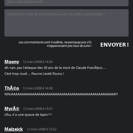
Les commentaires sont modérés, ne paniquez pas s'ils
n'apparaissent pas tout de suite !
Moony
12 mars 2008 à 14:26
Ah nan, pas l’attaque des 30 ans de la mort de Claude FranÃ§ois…
C’est trop cruel… Pauvre Leseb-Tounu !
ThÃ©o
12 mars 2008 à 14:38
NINJAAAAAAAAAAAAAAAAAAAAAAAAAAAAAAAAAAAAAAAAAAAAAAAAAA!!!
MyrÃ©
12 mars 2008 à 15:01
Uhu, il a une queue de lapin^^
Malzeick
12 mars 2008 à 15:52