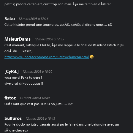
petit 2) j’adore ce fan-art, c’est trop con mais Ã§a me fait bien dÃ©lirer
Saku
12 mars 2008 à 17:16
Cette histoire prend une tournures.. assÃ©.. spÃ©cial dirons nous… xD
MsieurDams
12 mars 2008 à 17:35
C’est marrant, l’attaque CloClo, Ã§a me rappelle le final de Resident Kitsch 2 (au
delÃ du … kitsch)
http://www.unecaseenmoins.com/Kitchweb/menu.html
[CyRiL]
12 mars 2008 à 18:20
woa merci Paka tu gere !
vive grut cirkuuuuuuus !!
fistoz
12 mars 2008 à 18:40
Ouf ! Tant que c’est pas TOKIO no jutsu… ^^’
Sulfuros
12 mars 2008 à 18:45
Pour le cloclo no jutsu t’aurais aussi pu le faire dans une baignoire avec un
sÃ¨che cheveux