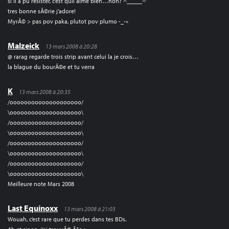
si il a pu resister, c’est quil aime bien…non? ^_____^’
tres bonne sÃ©rie j’adore!
MyrÃ© > pas pov paka, plutot pov plumo -_-«
Malzeick
13 mars 2008 à 20:28
@ rarag regarde trois strip avant celui la je crois…
la blague du bourÃ©e et tu verra
K
13 mars 2008 à 20:35
/oooooooooooooooooooo/
\oooooooooooooooooooo\
/oooooooooooooooooooo/
\oooooooooooooooooooo\
/oooooooooooooooooooo/
\oooooooooooooooooooo\
/oooooooooooooooooooo/
\oooooooooooooooooooo\
Meilleure note Mars 2008
Last Equinoxx
13 mars 2008 à 21:03
Wouah, c’est rare que tu perdes dans tes BDs.