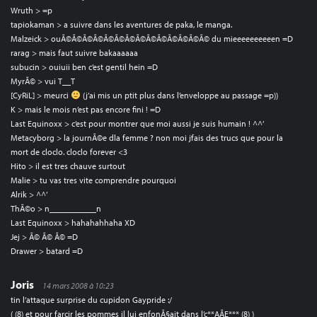
Wruth > =p
tapiokaman > a suivre dans les aventures de paka, le manga.
Malzeick > ouÃ©Ã©Ã©Ã©Ã©Ã©Ã©Ã©Ã©Ã©Ã©Ã©Ã©Ã© du mieeeeeeeeeen =D
rarag > mais faut suivre bakaaaaaa
subucin > ouiuii ben c’est gentil hein =D
MyrÃ© > vui T__T
[CyRiL] > meurci
(j’ai mis un ptit plus dans l’enveloppe au passage =p))
K > mais le mois n’est pas encore fini ! =D
Last Equinoxx > c’est pour montrer que moi aussi je suis humain ! ^^’
Metacyborg > la journÃ©e dla femme ? non moi jfais des trucs que pour la
mort de cloclo. cloclo forever <3
Hito > il est tres chauve surtout
Malie > tu vas tres vite comprendre pourquoi
Alrik > ^^’
ThÃ©o > n___________n
Last Equinoxx > hahahahhaha XD
Jej > Ã© Ã© Ã© =D
Drawer > batard =D
Joris
14 mars 2008 à 10:23
tin l’attaque surprise du cupidon Gaypride :/
( (8) et pour farcir les pommes il lui enfonÃ§ait dans l’c**AÃE*** (8) )