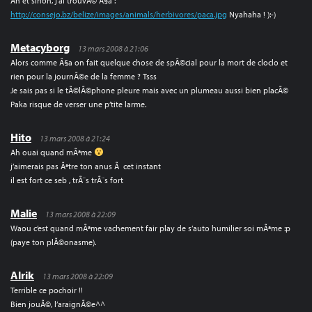
Ah et sinon, j’ai trouvÃ© Ã§a :
http://consejo.bz/belize/images/animals/herbivores/paca.jpg
Nyahaha ! ):-)
Metacyborg
13 mars 2008 à 21:06
Alors comme Ã§a on fait quelque chose de spÃ©cial pour la mort de cloclo et
rien pour la journÃ©e de la femme ? Tsss
Je sais pas si le tÃ©lÃ©phone pleure mais avec un plumeau aussi bien placÃ©
Paka risque de verser une p’tite larme.
Hito
13 mars 2008 à 21:24
Ah ouai quand mÃªme
j’aimerais pas Ãªtre ton anus Ã cet instant
il est fort ce seb , trÃ¨s trÃ¨s fort
Malie
13 mars 2008 à 22:09
Waou c’est quand mÃªme vachement fair play de s’auto humilier soi mÃªme :p
(paye ton plÃ©onasme).
Alrik
13 mars 2008 à 22:09
Terrible ce pochoir !!
Bien jouÃ©, l’araignÃ©e^^