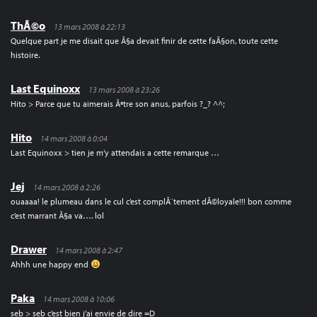
ThÃ©o
13 mars 2008 à 22:13
Quelque part je me disait que Ã§a devait finir de cette faÃ§on, toute cette
histoire.
Last Equinoxx
13 mars 2008 à 23:26
Hito > Parce que tu aimerais Ãªtre son anus, parfois ?_? ^^;
Hito
14 mars 2008 à 0:04
Last Equinoxx > tien je m’y attendais a cette remarque …
Jej
14 mars 2008 à 2:26
ouaaaa! le plumeau dans le cul c’est complÃ¨tement dÃ©loyale!!! bon comme
c’est marrant Ã§a va…. lol
Drawer
14 mars 2008 à 2:47
Ahhh une happy end
Paka
14 mars 2008 à 10:06
seb > seb c’est bien j’ai envie de dire =D