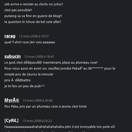
seb arrive a resister au cloclo no jutsu?
c’est pas possible!!
putaing sa va finir en guerre de blog!!
la question ki tchue: de kel cote aller?
rarag
13 mars 2008 à 19:37
quel T-shirt rose j’en vois paaaaas
subucin
13 mars 2008 à 19:43
Le god, c’est dÃ©passÃ©! maintenant, place au plumeau rose!
Pour vous aussi en avoir un, veuillez joindre PakaÂ² au 06******** pour le
simple prix de 2euros la minute!
prix Ã dÃ©battre
je te fais un peu de pub^^
MyrÃ©
13 mars 2008 à 20:06
Pov Paka, pris par un plumeau rose si jeune, c’est triste
[CyRiL]
13 mars 2008 à 20:22
Haaaaaaaaaaaaaaahahahahahahahaha ptin il est incroyable ton pote xD