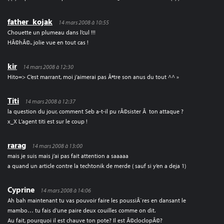
father_kojak
14 mars 2008 à 10:55
Chouette un plumeau dans l’cul !!!
HÃ©hÃ©.. jolie vue en tout cas !
kir
14 mars 2008 à 12:30
Hito=> C’est marrant, moi j’aimerai pas Ãªtre son anus du tout ^^ »
Titi
14 mars 2008 à 12:37
la question du jour, comment Seb a-t-il pu rÃ©sister Ã ton attaque ?
x_X L’agent titi est sur le coup !
rarag
14 mars 2008 à 13:00
mais je suis mais j’ai pas fait attention a saaaaa
a quand un article contre la techtonik de merde ( sauf si y’en a deja 1)
Cyprine
14 mars 2008 à 14:06
Ah bah maintenant tu vas pouvoir faire les poussiÃ¨res en dansant le
mambo… tu fais d’une paire deux couilles comme on dit.
Au fait, pourquoi il est chauve ton pote? Il est Ã©cloclopÃ©?