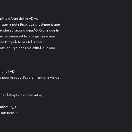
Ãªte d’Ãªtre drÃ´le =D =p
r quelle note j’expliquais justement que
prendre au second degrÃ©. Croire que le
e personne est la plus grosse erreur
ne t’inquiÃ¨te pas trÃ¨s cher
lbums de Tryo dans ma cdthÃ¨que (oui
igne ! =D
pour le coup, t’as vraiment une vie de
onne rÃ©ception du fan art =)
fourbes U_U
ison tiens ^^