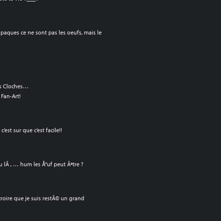
paques ce ne sont pas les oeufs, mais le
les Cloches…
 Fan-Art!
est sur que c’est facile!!
u lÃ , … hum les Å“uf peut Ãªtre ?
 croire que je suis restÃ© un grand