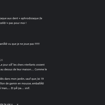
ttaque aux dent + aphrodisiaque (le
 celib’ = pas pour moi !
0
nlÃ© vu que je ne joue pas !!!!!!!
:26
 jour oÃ¹ les chers n’enfants croient
nt au dessus de leur maison… Comme le
Ã©s dans mon jardin, sauf que j’ai 19
 ballon de gamin en mousse, emballÃ©
Ã´man,… Et pÃ´pa… snif.
iste ta vie v___v