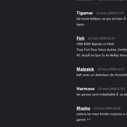
Tigamer
25 mars 2008 à 5:19
De toute faÃ§on, ce qui est bon Ã 
lapin.
Fish
25 mars 2008 à 6:39
HÃ© BÃ©! Rapide Le Petit!
Trop Fort Pour Nous Autres, Vieil
PS: J’espÃ¨re Que Tu As ReÃ§u Mon
Malzeick
25 mars 2008 à 6:57
bah avec un detecteur de chocolat c’
Harmoos
25 mars 2008 à 7:43
les gosses sont imbattable Ã ce je
Mushu
25 mars 2008 à 8:26
j’adore les maxi kinder surprise, a
gamin ^^