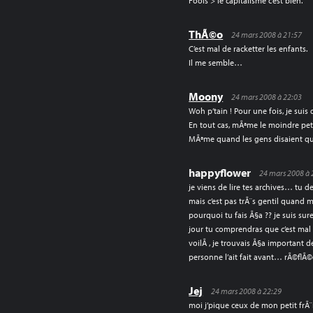
Fools > le capitalisme c’est bien.
ThÃ©o
24 mars 2008 à 21:57
C’est mal de racketter les enfants.
Il me semble…
Moony
24 mars 2008 à 22:03
Woh p’tain ! Pour une fois, je suis 
En tout cas, mÃªme le moindre petit
MÃªme quand les gens disaient que 
happyflower
24 mars 2008 à 
je viens de lire tes archives… tu de
mais c’est pas trÃ¨s gentil quand
pourquoi tu fais Ã§a ?? je suis su
jour tu comprendras que c’est mal
voilÃ , je trouvais Ã§a important 
personne l’ait fait avant… rÃ©flÃ
Jej
24 mars 2008 à 22:29
moi j’pique ceux de mon petit f