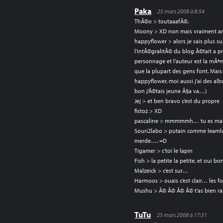
Paka
25 mars 2008 à 8:54
ThÃ©o > toutaaafÃ©.
Moony > XD non mais vraiment arr
happyflower > alors je sais plus su
l’intÃ©gralitÃ© du blog Ã©tait a 
personnage et l’auteur est la mÃªm
que la plupart des gens font. Mais 
happyflower, moi aussi j’ai des a
bon j’Ã©tais jeune Ã§a va…)
Jej > et ben bravo c’est du propre
fistoz > XD
pascaline > mmmmmh… tu es mal
Souri2labo > putain comme leamlu 
merde…. =D
Tigamer > c’toi le lapin
Fish > la petite la petite, et oui b
Malzeick > c’est sur…
Harmoos > ouais c’est clair… les 
Mushu > Ã© Ã© Ã© Ã© t’as bien ra
TuTu
25 mars 2008 à 17:51