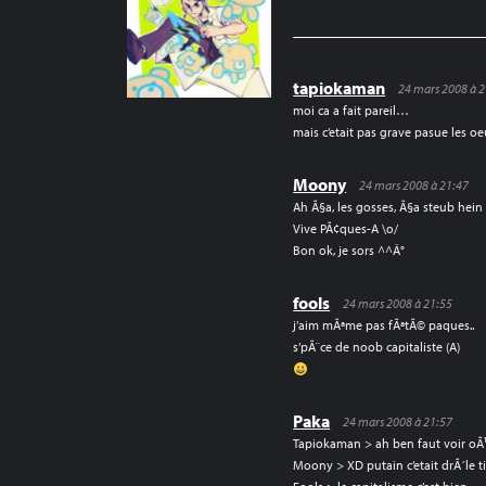
L’ARTICLE
tapiokaman
24 mars 2008 à 2
moi ca a fait pareil…
mais c’etait pas grave pasue les o
Moony
24 mars 2008 à 21:47
Ah Ã§a, les gosses, Ã§a steub hein
Vive PÃ¢ques-A \o/
Bon ok, je sors ^^Â°
fools
24 mars 2008 à 21:55
j’aim mÃªme pas fÃªtÃ© paques..
s’pÃ¨ce de noob capitaliste (A)
Paka
24 mars 2008 à 21:57
Tapiokaman > ah ben faut voir oÃ¹
Moony > XD putain c’etait drÃ´le 