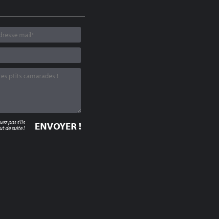
z pas s'ils
t de suite !