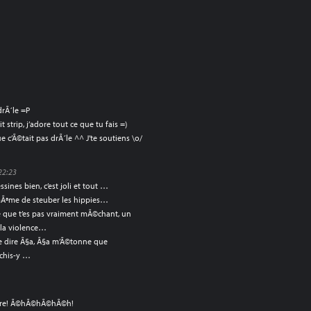
drÃ´le =P
 strip, j’adore tout ce que tu fais =)
c’Ã©tait pas drÃ´le ^^ J’te soutiens \o/
22:23
ssines bien, c’est joli et tout …
 mÃªme de steuber les hippies…
re que t’es pas vraiment mÃ©chant, un
 la violence…
de dire Ã§a, Ã§a m’Ã©tonne que
©chis-y …
rÃ¨re! Ã©hÃ©hÃ©hÃ©h!