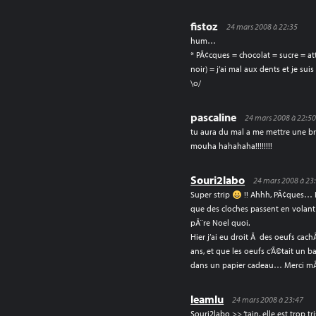
fistoz
24 mars 2008 à 22:35
hum…
* PÃ¢cques = chocolat = sucre = a
noir) = j’ai mal aux dents et je suis
\o/
pascaline
24 mars 2008 à 22:5
tu aura du mal a me mettre une bra
mouha hahahaha!!!!!!!!
Souri2labo
24 mars 2008 à 23
Super strip
!! Ahhh, PÃ¢ques… Le
que des cloches passent en vola
pÃ¨re Noel quoi.
Hier j’ai eu droit Ã des oeufs cach
ans, et que les oeufs c’Ã©tait un
dans un papier cadeau… Merci m
leamlu
24 mars 2008 à 23:47
Souri2labo >> ‘tain, elle est trop tr