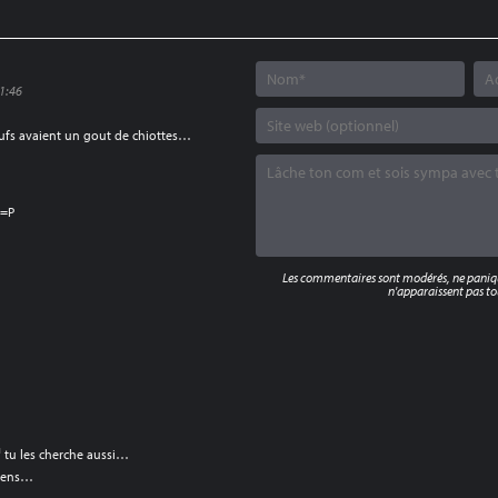
1:46
eufs avaient un gout de chiottes…
 =P
Les commentaires sont modérés, ne panique
n'apparaissent pas tou
 tu les cherche aussi…
tiens…