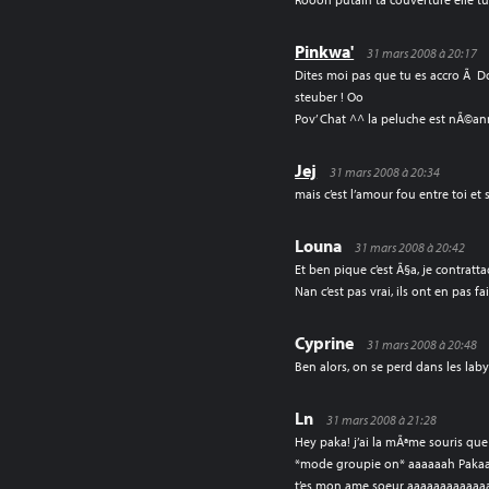
Pinkwa'
31 mars 2008 à 20:17
Dites moi pas que tu es accro Ã Do
steuber ! Oo
Pov’ Chat ^^ la peluche est nÃ©
Jej
31 mars 2008 à 20:34
mais c’est l’amour fou entre toi et 
Louna
31 mars 2008 à 20:42
Et ben pique c’est Ã§a, je contratt
Nan c’est pas vrai, ils ont en pas f
Cyprine
31 mars 2008 à 20:48
Ben alors, on se perd dans les laby
Ln
31 mars 2008 à 21:28
Hey paka! j’ai la mÃªme souris qu
*mode groupie on* aaaaaah Pakaaaa
t’es mon ame soeur aaaaaaaaaaaa