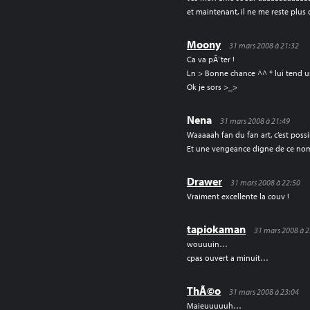
et maintenant, il ne me reste plus
Moony
31 mars 2008 à 21:32
Ca va pÃ¨ter !
Ln > Bonne chance ^^ * lui tend u
Ok je sors >_>
Nena
31 mars 2008 à 21:49
Waaaaah fan du fan art, c’est possi
Et une vengeance digne de ce nom,
Drawer
31 mars 2008 à 22:50
Vraiment excellente la couv !
tapiokaman
31 mars 2008 à 2
wouuuin…
cpas ouvert a minuit…
ThÃ©o
31 mars 2008 à 23:04
Maieuuuuuh…