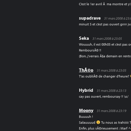
C’est le 1er avril Ã ma montre et y
supadrave
31 mars 2008 à 23:
minuit 5 et c’est pas ouvert grrrr jv
Seka
31 mars 2008 à 23:05
Wouuuh, il est 00h05 et c’est pas 
RemboursÃ© !!
(Bon, j’verrais Ã§a demain en rent
ThÃ©o
31 mars 2008 à 23:05
T’as oubliÃ© de changer d’heure?
Hybrid
31 mars 2008 à 23:13
cay pas ouvert, remboursay !! \o/
Moony
31 mars 2008 à 23:19
Buuuuh !
Salauuuud
Tu nous as trahiiiii 
Enfin, plus sÃ©rieusement : Marf 