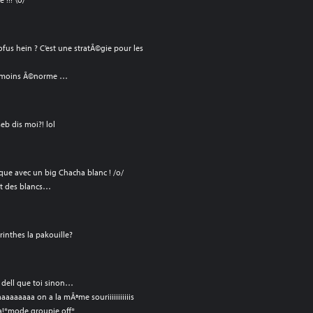
fus hein ? C’est une stratÃ©gie pour les
anmoins Ã©norme …
seb dis moi?! lol
aque avec un big Chacha blanc ! /o/
ait des blancs…
rinthes la pakouille?
e dell que toi sinon…
aaaaaa on a la mÃªme souriiiiiiiiiiis
a!*mode groupie off*