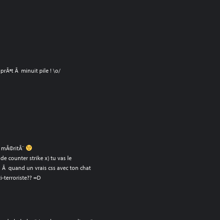
prÃªt Ã minuit pile ! \o/
t mÃ©ritÃ¨
e counter strike x) tu vas le
 Ã quand un vrais css avec ton chat
-terroriste?? =D