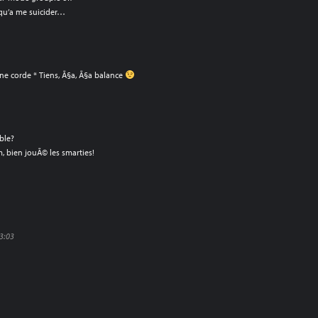
 qu’a me suicider…
ne corde * Tiens, Ã§a, Ã§a balance
ble?
 bien jouÃ© les smarties!
3:03