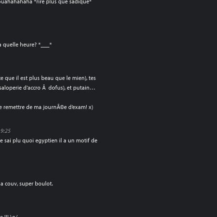
 mouahahahaha *rire plus que sadique*
 a quelle heure? *___*
 que il est plus beau que le mien), tes
 saloperie d’accro Ã dofus), et putain…
e remettre de ma journÃ©e d’exam! x)
19:25
je sai plu quoi egyptien il a un motif de
a couv, super boulot.
 !!! \o/