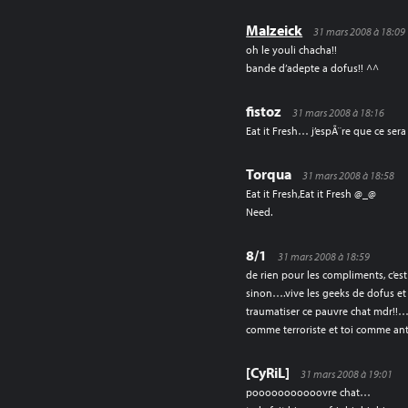
Malzeick
31 mars 2008 à 18:09
oh le youli chacha!!
bande d’adepte a dofus!! ^^
fistoz
31 mars 2008 à 18:16
Eat it Fresh… j’espÃ¨re que ce sera 
Torqua
31 mars 2008 à 18:58
Eat it Fresh,Eat it Fresh @_@
Need.
8/1
31 mars 2008 à 18:59
de rien pour les compliments, c’es
sinon….vive les geeks de dofus et d
traumatiser ce pauvre chat mdr!!…
comme terroriste et toi comme anti
[CyRiL]
31 mars 2008 à 19:01
pooooooooooovre chat…