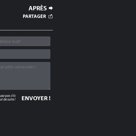
APRÈS
PARTAGER
z pas s'ils
t de suite !