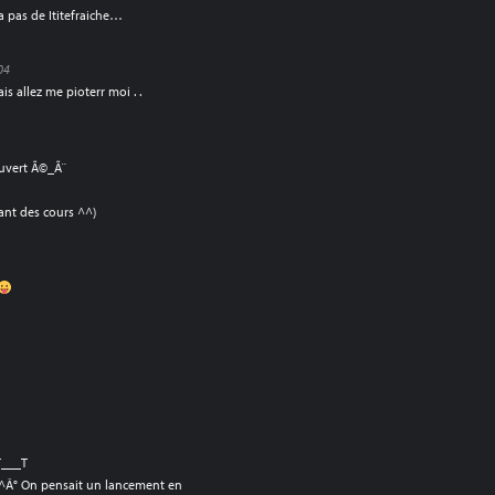
’a pas de Ititefraiche…
04
ais allez me pioterr moi . .
ouvert Ã©_Ã¨
rant des cours ^^)
T___T
^^Â° On pensait un lancement en