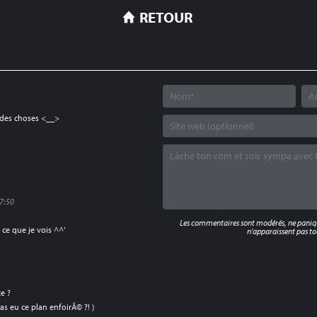
RETOUR
 des choses <__>
7:50
Les commentaires sont modérés, ne panique
 ce que je vois ^^’
n'apparaissent pas tou
e ?
as eu ce plan enfoirÃ© ?! )