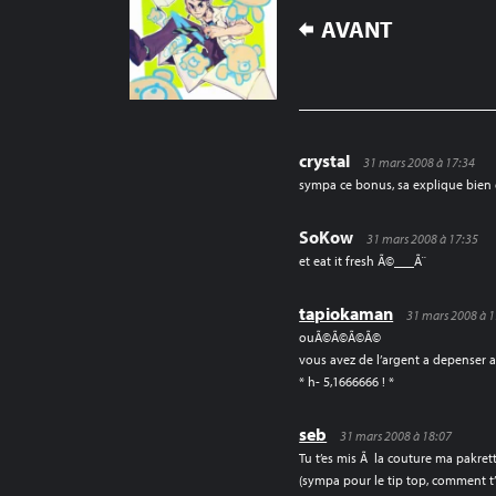
NAVIGATION
AVANT
DE
L’ARTICLE
crystal
31 mars 2008 à 17:34
sympa ce bonus, sa explique bien
SoKow
31 mars 2008 à 17:35
et eat it fresh Ã©___Ã¨
tapiokaman
31 mars 2008 à 1
ouÃ©Ã©Ã©Ã©
vous avez de l’argent a depenser a
* h- 5,1666666 ! *
seb
31 mars 2008 à 18:07
Tu t’es mis Ã la couture ma pakrett
(sympa pour le tip top, comment t’