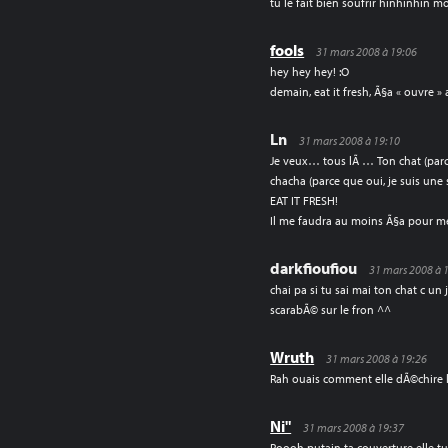
tu le fait bien soufrir hinhinhin
fools
31 mars 2008 à 19:06
hey hey hey! :O
demain, eat it fresh, Ã§a « ouvre »
Ln
31 mars 2008 à 19:10
Je veux… tous lÃ … Ton chat (parce
chacha (parce que oui, je suis une
EAT IT FRESH!
Il me faudra au moins Ã§a pour m
darkfioufiou
31 mars 2008 à 
chai pa si tu sai mai ton chat c un 
scarabÃ© sur le fron ^^
Wruth
31 mars 2008 à 19:26
Rah ouais comment elle dÃ©chire l
Ni"
31 mars 2008 à 19:37
Roooh putain ta couverture elle tue