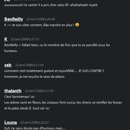
ouuuuuuuh! la vache! il a pris cher celui lÃ ! ahahahaah! nyark
BenReilly
22 avril 2008 à 20:49
K –> Je suis uber content, Ã§a marche en plus !
K
22 avril 2008 à 21:15
BenReilly > Fallait bien, vu le nombre de fois que tu es passÃ© sous les
bureaux.
seb
22 avril 2008 à 21:50
comment c’est totalement gratuit et injustifiÃ©… JE SUIS CONTRE !!
hmmmm, je me touche le sexe de plaisir.
thalanth
22 avril 2008 à 21:59
C’est l’printemps! \o/
Les arbres sont en fleurs, les oiseaux font cuicui, les chiens se renifles les fesses
et le paka steub Ã tout va! \o/
Louna
22 avril 2008 à 23:27
Euh j’ai sans doute pas d’humour, mais…