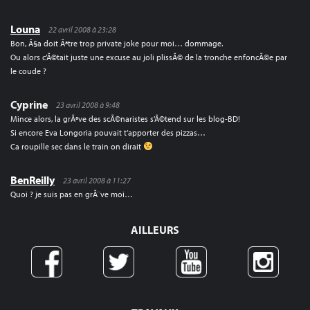
Louna
22 avril 2008 à 23:28
Bon, Ã§a doit Ãªtre trop private joke pour moi… dommage.
Ou alors c’Ã©tait juste une excuse au joli plissÃ© de la tronche enfoncÃ©e par
le coude ?
Cyprine
23 avril 2008 à 9:48
Mince alors, la grÃªve des scÃ©naristes s’Ã©tend sur les blog-BD!
Si encore Eva Longoria pouvait t’apporter des pizzas…
Ca roupille sec dans le train on dirait
BenReilly
23 avril 2008 à 11:27
Quoi ? je suis pas en grÃ¨ve moi…
AILLEURS