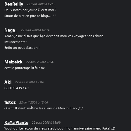
BenReilly
22 avril 2008 à 15:53
Deux notes par jour oÃ¹ c’est moi ?
Sinon de pire en pire ce blog… ^^
Naga_
22 avril 2008 à 16:34
Aaaah je me disais que Ã§a devenait mou ces voyages sans chute
intÃ©ressante !
Enfin un peut d’action !
Malzeick
22 avril 2008 à 16:41
c’est le printemps ki fait sa!
Aki
22 avril 2008 à 17:04
GLOIRE A PAKA !!
fistoz
22 avril 2008 à 18:06
Ouah ! Il steub mÃªme les aliens de Men In Black /o/
KaYa'Plante
22 avril 2008 à 18:09
Wouhou! Le retour du vieux steub pour mon anniversaire, merci Paka! xD