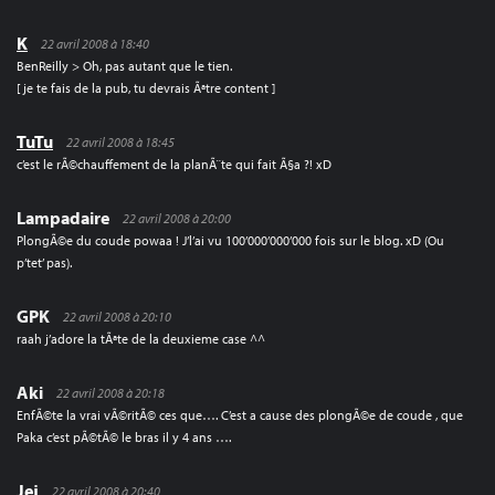
K
22 avril 2008 à 18:40
BenReilly > Oh, pas autant que le tien.
[ je te fais de la pub, tu devrais Ãªtre content ]
TuTu
22 avril 2008 à 18:45
c’est le rÃ©chauffement de la planÃ¨te qui fait Ã§a ?! xD
Lampadaire
22 avril 2008 à 20:00
PlongÃ©e du coude powaa ! J’l’ai vu 100’000’000’000 fois sur le blog. xD (Ou
p’tet’ pas).
GPK
22 avril 2008 à 20:10
raah j’adore la tÃªte de la deuxieme case ^^
Aki
22 avril 2008 à 20:18
EnfÃ©te la vrai vÃ©ritÃ© ces que…. C’est a cause des plongÃ©e de coude , que
Paka c’est pÃ©tÃ© le bras il y 4 ans ….
Jej
22 avril 2008 à 20:40