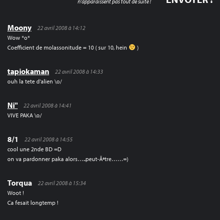
n'apparaissent pas tout de suite !
Moony
22 avril 2008 à 14:12
Wow *o*
Coefficient de molassonitude = 10 ( sur 10, hein
)
tapiokaman
22 avril 2008 à 14:33
ouh la tete d’alien \o/
Ni"
22 avril 2008 à 14:41
VIVE PAKA \o/
8/1
22 avril 2008 à 14:55
cool une 2nde BD =D
on va pardonner paka alors…..peut-Ãªtre……=)
Torqua
22 avril 2008 à 15:34
Woot !
Ca fesait longtemp !