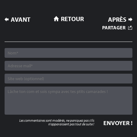
NAVIGATION
RETOUR
AVANT
APRÈS
DE
PARTAGER
L’ARTICLE
Les commentaires sont modérés, ne paniquez pas s'ils
n'apparaissent pas tout de suite !