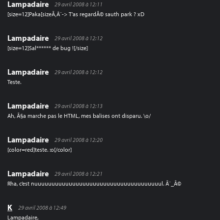
Lampadaire
29 avril 2008 à 12:11
[size=12]Paka[sizeÃ‚Â¨-> T’as regardÃ© sauth park ? xD
Lampadaire
29 avril 2008 à 12:12
[size=12]Sal****** de bug ![/size]
Lampadaire
29 avril 2008 à 12:12
Teste.
Lampadaire
29 avril 2008 à 12:13
Ah, Ã§a marche pas le HTML, mes balises ont disparu. \o/
Lampadaire
29 avril 2008 à 12:20
[color=red]teste. :o[/color]
Lampadaire
29 avril 2008 à 12:21
Rha, c’est nuuuuuuuuuuuuuuuuuuuuuuuuuuuuuuuuuuuuul. Ã¨_Ã©
K
29 avril 2008 à 12:49
Lampadaire,