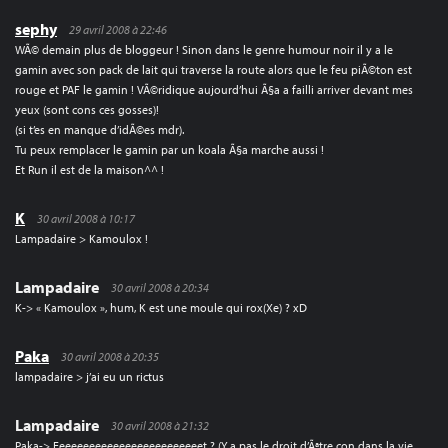
sephy
29 avril 2008 à 22:46
WÃ© demain plus de bloggeur ! Sinon dans le genre humour noir il y a le
gamin avec son pack de lait qui traverse la route alors que le feu piÃ©ton est
rouge et PAF le gamin ! VÃ©ridique aujourd’hui Ã§a a failli arriver devant mes
yeux (sont cons ces gosses)!
(si t’es en manque d’idÃ©es mdr).
Tu peux remplacer le gamin par un koala Ã§a marche aussi !
Et Run il est de la maison^^ !
K
30 avril 2008 à 10:17
Lampadaire > Kamoulox !
Lampadaire
30 avril 2008 à 20:34
K-> « Kamoulox », hum, K est une moule qui rox(Xe) ? xD
Paka
30 avril 2008 à 20:35
lampadaire > j’ai eu un rictus
Lampadaire
30 avril 2008 à 21:32
Paka-> Eeeeeeeeeeeeeeeeeeeeeeeeet ? (Y a pas le droit d’Ãªtre con dans la vie