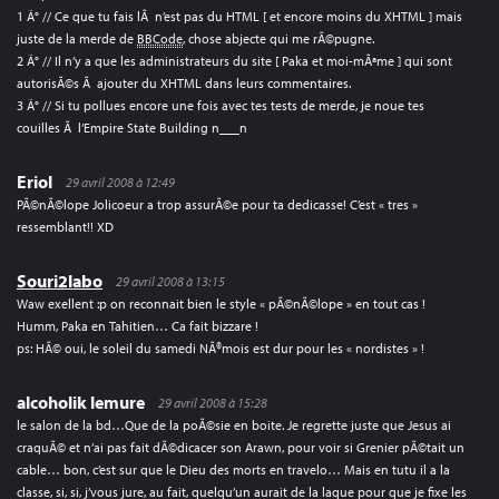
1 Â° // Ce que tu fais lÃ n’est pas du HTML [ et encore moins du XHTML ] mais
juste de la merde de
BBCode
, chose abjecte qui me rÃ©pugne.
2 Â° // Il n’y a que les administrateurs du site [ Paka et moi-mÃªme ] qui sont
autorisÃ©s Ã ajouter du XHTML dans leurs commentaires.
3 Â° // Si tu pollues encore une fois avec tes tests de merde, je noue tes
couilles Ã l’Empire State Building n___n
Eriol
29 avril 2008 à 12:49
PÃ©nÃ©lope Jolicoeur a trop assurÃ©e pour ta dedicasse! C’est « tres »
ressemblant!! XD
Souri2labo
29 avril 2008 à 13:15
Waw exellent :p on reconnait bien le style « pÃ©nÃ©lope » en tout cas !
Humm, Paka en Tahitien… Ca fait bizzare !
ps: HÃ© oui, le soleil du samedi NÃ®mois est dur pour les « nordistes » !
alcoholik lemure
29 avril 2008 à 15:28
le salon de la bd…Que de la poÃ©sie en boite. Je regrette juste que Jesus ai
craquÃ© et n’ai pas fait dÃ©dicacer son Arawn, pour voir si Grenier pÃ©tait un
cable… bon, c’est sur que le Dieu des morts en travelo… Mais en tutu il a la
classe, si, si, j’vous jure, au fait, quelqu’un aurait de la laque pour que je fixe les