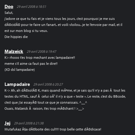
Doo
29 avril 2008 à 18:51
Salut,
j’adore ce que tu fais et je viens tous les jours, c’est pourquoi je me suis
dÃ©cidÃ© pour te faire un fanart.. et voili vloilou.. je te l’envoie par mail, et il
est sur mon blog si tu veux.
Die hippies die
Malzeick
29 avril 2008 à 19:47
K> rhooo t’es trop mechant avec lampadaire!!
meme s’il aime ca faut pas le dire!!
(XD dsl lampadaire)
Lampadaire
29 avril 2008 à 20:27
K-> Ah, ah dÃ©solÃ© K, mais quand mÃªme, et je sais qu’il n’y a pas Ã tout les
testes du HTML, sauf Ã celui oÃ¹ il n’y a que « teste ». Le reste, c’est du BBcode,
c’est que j’ai essayÃ© tout ce que je connaissais. ^__^
Ouais, Malzeick Ã raison, t’es trop mÃ©chant ! >__>
Jej
29 avril 2008 à 21:38
Mutafukaz Ã§a dÃ©boite des cul!!!! trop belle cette dÃ©dicace!