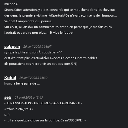
miennes?
Sinon, faites attention, y a des connards qui se mouchent dans les cheveux
des gens, la premiere victime rÃ©pertoriÃ©e n’avait acun sens de l’humour…
Salope! Comprendra qui pourra.
Sur ce, si j’ai laissÃ© un commentaire, c’est bien parce que je me fais chier,
faudrait pas croire non plus… Et vive le foutre!
subucin
29 avril 2008 à 16:07
sympa la ptite allusion Ã south park^^
c’est d’autant plus d’actualitÃ© avec ces elections interminables
(ils pourraient pas raccourcir un peu ces cons????)
Kobal
29 avril 2008 à 16:30
hum, la belle paire de …
seb
29 avril 2008 à 18:43
« JE N’ENVERRAI PAS UN DE MES GARS LA-DEDANS !! »
« trÃ©s bien, j’irais »
(…)
« i.. il y a quelque chose sur la bombe. Ca m’OBSERVE ! »