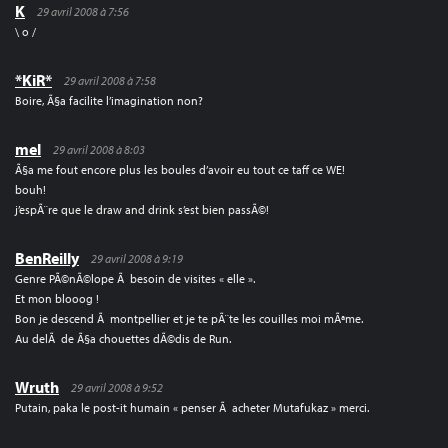
K
29 avril 2008 à 7:56
\ o /
*KiR*
29 avril 2008 à 7:58
Boire, Ã§a facilite l’imagination non?
mel
29 avril 2008 à 8:03
Ã§a me fout encore plus les boules d’avoir eu tout ce taff ce WE!
bouh!
j’espÃ¨re que le draw and drink s’est bien passÃ©!
BenReilly
29 avril 2008 à 9:19
Genre PÃ©nÃ©lope Ã besoin de visites « elle ».
Et mon blooog !
Bon je descend Ã montpellier et je te pÃ¨te les couilles moi mÃªme.
Au delÃ de Ã§a chouettes dÃ©dis de Run.
Wruth
29 avril 2008 à 9:52
Putain, paka le post-it humain « penser Ã acheter Mutafukaz » merci.