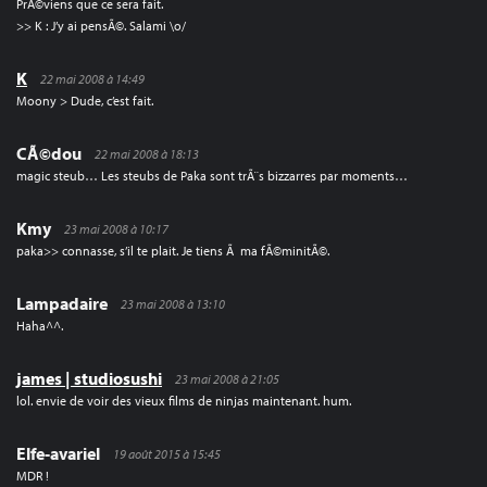
PrÃ©viens que ce sera fait.
>> K : J’y ai pensÃ©. Salami \o/
K
22 mai 2008 à 14:49
Moony > Dude, c’est fait.
CÃ©dou
22 mai 2008 à 18:13
magic steub… Les steubs de Paka sont trÃ¨s bizzarres par moments…
Kmy
23 mai 2008 à 10:17
paka>> connasse, s’il te plait. Je tiens Ã ma fÃ©minitÃ©.
Lampadaire
23 mai 2008 à 13:10
Haha^^.
james | studiosushi
23 mai 2008 à 21:05
lol. envie de voir des vieux films de ninjas maintenant. hum.
Elfe-avariel
19 août 2015 à 15:45
MDR !