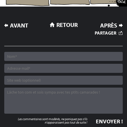
NAVIGATION
RETOUR
AVANT
APRÈS
DE
PARTAGER
L’ARTICLE
Les commentaires sont modérés, ne paniquez pas s'ils
n'apparaissent pas tout de suite !