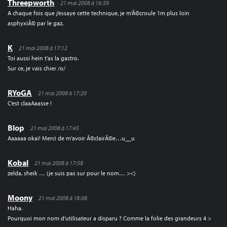
Threepworth
21 mai 2008 à 16:59
A chaque fois que j’essaye cette technique, je m’Ã©croule 1m plus loin
asphyxiÃ© par le gaz.
K
21 mai 2008 à 17:12
Toi aussi hein t’as la gastro.
Sur ce, je vais chier /o/
RYoGA
21 mai 2008 à 17:20
C’est claaAaasse !
Blop
21 mai 2008 à 17:45
Aaaaaa okai! Merci de m’avoir Ã©clairÃ©e…u__u
Kobal
21 mai 2008 à 17:58
zelda, sheik … (je suis pas sur pour le nom… ><)
Moony
21 mai 2008 à 18:08
Haha.
Pourquoi mon nom d’utilisateur a disparu ? Comme la folie des grandeurs 4 >