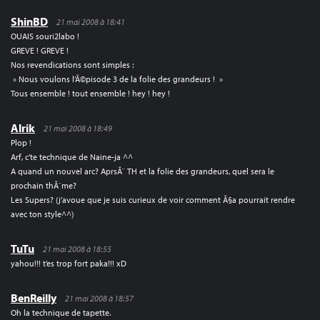
ShinBD
21 mai 2008 à 18:41
OUAIS souri2labo !
GREVE ! GREVE !
Nos revendications sont simples :
» Nous voulons l’Ã©pisode 3 de la folie des grandeurs ! »
Tous ensemble ! tout ensemble ! hey ! hey !
Alrik
21 mai 2008 à 18:49
Plop !
Arf, c’te technique de Naine-ja ^^
A quand un nouvel arc? AprsÃ¨ TH et la folie des grandeurs, quel sera le
prochain thÃ¨me?
Les Supers? (j’avoue que je suis curieux de voir comment Ã§a pourrait rendre
avec ton style^^)
TuTu
21 mai 2008 à 18:55
yahou!!! t’es trop fort paka!!! xD
BenReilly
21 mai 2008 à 18:57
Oh la technique de tapette.