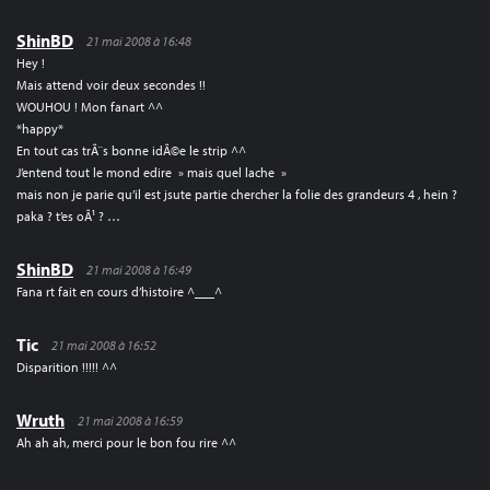
ShinBD
21 mai 2008 à 16:48
Hey !
Mais attend voir deux secondes !!
WOUHOU ! Mon fanart ^^
*happy*
En tout cas trÃ¨s bonne idÃ©e le strip ^^
J’entend tout le mond edire » mais quel lache »
mais non je parie qu’il est jsute partie chercher la folie des grandeurs 4 , hein ?
paka ? t’es oÃ¹ ? …
ShinBD
21 mai 2008 à 16:49
Fana rt fait en cours d’histoire ^___^
Tic
21 mai 2008 à 16:52
Disparition !!!!! ^^
Wruth
21 mai 2008 à 16:59
Ah ah ah, merci pour le bon fou rire ^^