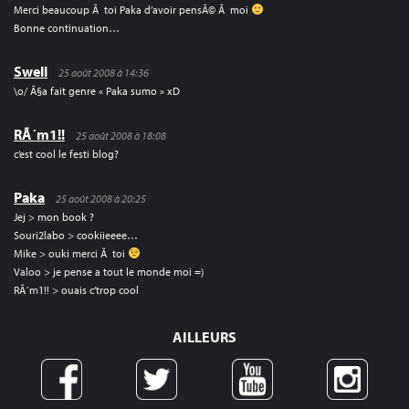
Merci beaucoup Ã toi Paka d’avoir pensÃ© Ã moi
Bonne continuation…
Swell
25 août 2008 à 14:36
\o/ Ã§a fait genre « Paka sumo » xD
RÃ´m1!!
25 août 2008 à 18:08
c’est cool le festi blog?
Paka
25 août 2008 à 20:25
Jej > mon book ?
Souri2labo > cookiieeee…
Mike > ouki merci Ã toi
Valoo > je pense a tout le monde moi =)
RÃ´m1!! > ouais c’trop cool
AILLEURS