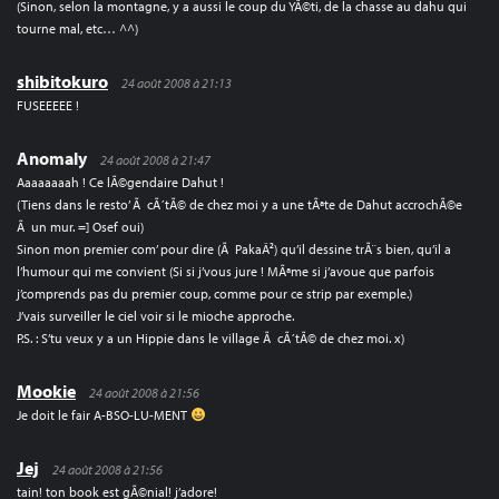
(Sinon, selon la montagne, y a aussi le coup du YÃ©ti, de la chasse au dahu qui
tourne mal, etc… ^^)
shibitokuro
24 août 2008 à 21:13
FUSEEEEE !
Anomaly
24 août 2008 à 21:47
Aaaaaaaah ! Ce lÃ©gendaire Dahut !
(Tiens dans le resto’ Ã cÃ´tÃ© de chez moi y a une tÃªte de Dahut accrochÃ©e
Ã un mur. =] Osef oui)
Sinon mon premier com’ pour dire (Ã PakaÂ²) qu’il dessine trÃ¨s bien, qu’il a
l’humour qui me convient (Si si j’vous jure ! MÃªme si j’avoue que parfois
j’comprends pas du premier coup, comme pour ce strip par exemple.)
J’vais surveiller le ciel voir si le mioche approche.
P.S. : S’tu veux y a un Hippie dans le village Ã cÃ´tÃ© de chez moi. x)
Mookie
24 août 2008 à 21:56
Je doit le fair A-BSO-LU-MENT
Jej
24 août 2008 à 21:56
tain! ton book est gÃ©nial! j’adore!