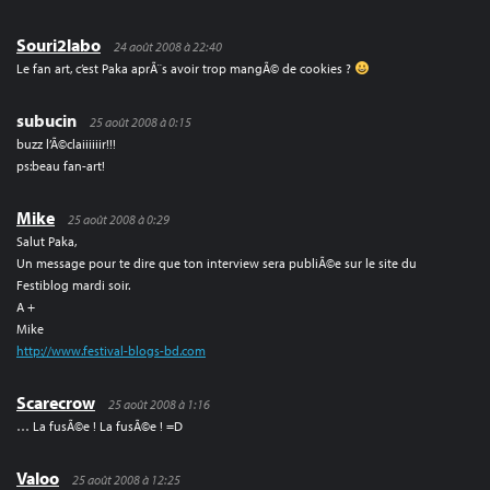
Souri2labo
24 août 2008 à 22:40
Le fan art, c’est Paka aprÃ¨s avoir trop mangÃ© de cookies ?
subucin
25 août 2008 à 0:15
buzz l’Ã©claiiiiiir!!!
ps:beau fan-art!
Mike
25 août 2008 à 0:29
Salut Paka,
Un message pour te dire que ton interview sera publiÃ©e sur le site du
Festiblog mardi soir.
A +
Mike
http://www.festival-blogs-bd.com
Scarecrow
25 août 2008 à 1:16
… La fusÃ©e ! La fusÃ©e ! =D
Valoo
25 août 2008 à 12:25