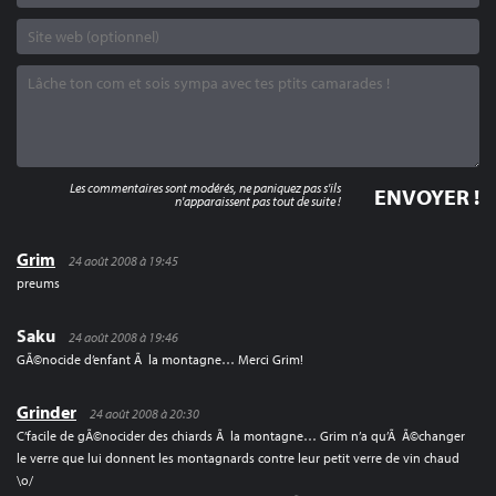
Les commentaires sont modérés, ne paniquez pas s'ils
n'apparaissent pas tout de suite !
Grim
24 août 2008 à 19:45
preums
Saku
24 août 2008 à 19:46
GÃ©nocide d’enfant Ã la montagne… Merci Grim!
Grinder
24 août 2008 à 20:30
C’facile de gÃ©nocider des chiards Ã la montagne… Grim n’a qu’Ã Ã©changer
le verre que lui donnent les montagnards contre leur petit verre de vin chaud
\o/