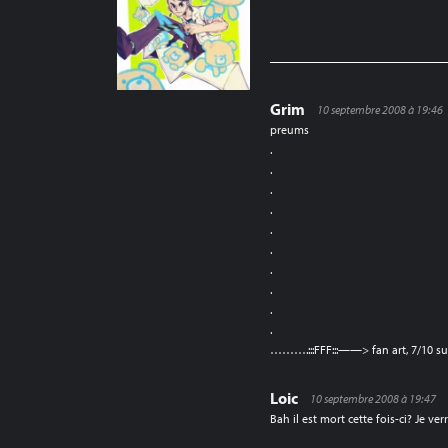
DE
L’ARTICLE
Grim
10 septembre 2008 à 19:46
preums
.
.
.
.
.
.
.
.
.
.
……….:::FFF:::——> fan art, 7/10 su
Loic
10 septembre 2008 à 19:47
Bah il est mort cette fois-ci? Je ve