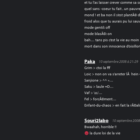
et tu l’as laisser crever comme sa s
quel sans -coeur tu fait , un pauvre
mond ! et ba non il s’est plantÃ© 
froid alos que tu aurais pu lui sauve
mode gentil: off
mode blasÃ©: on
bah… tans pis c’est la vie au moin 
mort dans son innocence d’oisill
Paka
10 septembre 2008 à 21:29
Grim > ctoi la fff
Loic > non on va s’arreter lÃ hein
Sanjione > ^^ »…
Saku > laule =D…
Vaf > \o/…
Fel > forcÃ©ment…
Enfant-du-chaos > en fait la rÃ©ali
Souri2labo
10 septembre 2008
Bwaahah, horrible !!
la dure loi de la vie