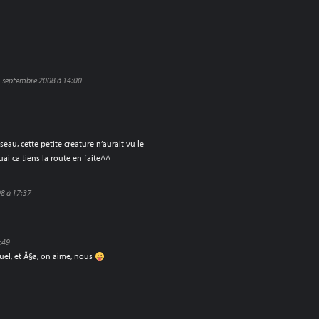
 septembre 2008 à 14:00
au, cette petite creature n’aurait vu le
i ca tiens la route en faite^^
8 à 17:37
:49
ruel, et Ã§a, on aime, nous