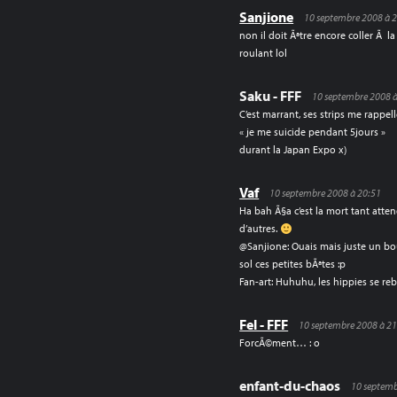
Sanjione
10 septembre 2008 à 
non il doit Ãªtre encore coller Ã l
roulant lol
Saku - FFF
10 septembre 2008 à
C’est marrant, ses strips me rappell
« je me suicide pendant 5jours »
durant la Japan Expo x)
Vaf
10 septembre 2008 à 20:51
Ha bah Ã§a c’est la mort tant att
d’autres.
@Sanjione: Ouais mais juste un bou
sol ces petites bÃªtes :p
Fan-art: Huhuhu, les hippies se reb
Fel - FFF
10 septembre 2008 à 2
ForcÃ©ment… : o
enfant-du-chaos
10 septemb