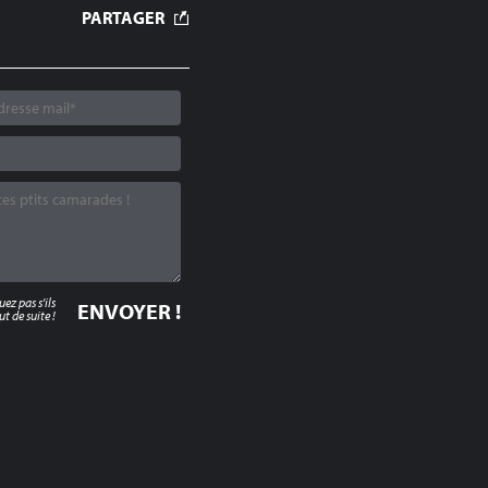
PARTAGER
z pas s'ils
t de suite !