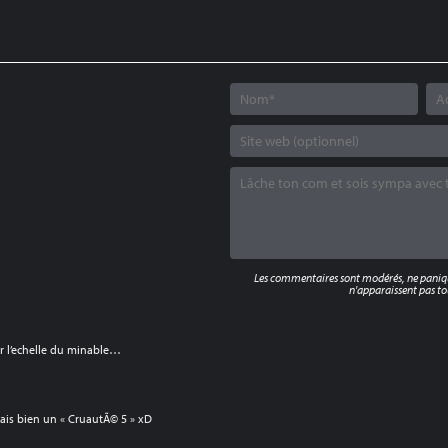
Les commentaires sont modérés, ne panique
n'apparaissent pas tou
r l’echelle du minable…
rrais bien un « CruautÃ© 5 » xD