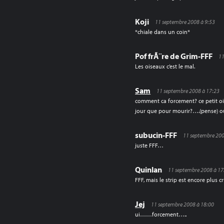
Koji
11 septembre 2008 à 9:53
*chiale dans un coin*
Pof frÃ¨re de Grim-FFF
11
Les oiseaux c’est le mal.
Sam
11 septembre 2008 à 17:23
comment ca forcement? ce petit oise
jour que pour mourir?….(pense) oua
subucin-FFF
11 septembre 200
juste FFF…
Quinlan
11 septembre 2008 à 17
FFF, mais le strip est encore plus c
Jej
11 septembre 2008 à 18:00
ui……forcement…..