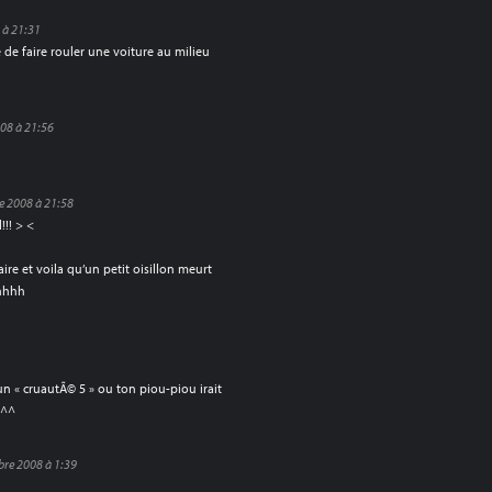
 à 21:31
 de faire rouler une voiture au milieu
08 à 21:56
e 2008 à 21:58
!!! > <
ire et voila qu’un petit oisillon meurt
hhhhh
n « cruautÃ© 5 » ou ton piou-piou irait
u^^
bre 2008 à 1:39