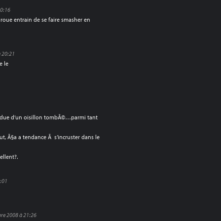
20:16
a roue entrain de se faire smasher en
 20:21
e le
endue d’un oisillon tombÃ©…parmi tant
t, Ã§a a tendance Ã s’incruster dans le
ellent?.
1:01
re 2008 à 21:26