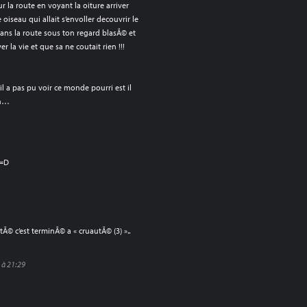
ur la route en voyant la oiture arriver
 oiseau qui allait s’envoller decouvrir le
dans la route sous ton regard blasÃ© et
r la vie et que sa ne coutait rien !!!
il a pas pu voir ce monde pourri est il
on…
 =D
tÃ© c’est terminÃ© a « cruautÃ© (3) »..
 à 21:29