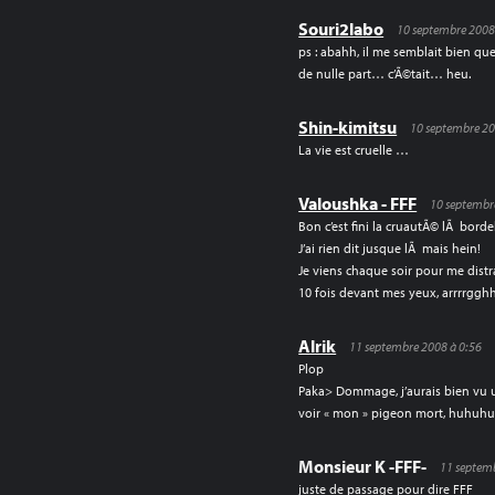
Souri2labo
10 septembre 2008
ps : abahh, il me semblait bien que
de nulle part… c’Ã©tait… heu.
Shin-kimitsu
10 septembre 20
La vie est cruelle …
Valoushka - FFF
10 septembr
Bon c’est fini la cruautÃ© lÃ bordel
J’ai rien dit jusque lÃ mais hein!
Je viens chaque soir pour me distra
10 fois devant mes yeux, arrrrgg
Alrik
11 septembre 2008 à 0:56
Plop
Paka> Dommage, j’aurais bien vu u
voir « mon » pigeon mort, huhuh
Monsieur K -FFF-
11 septem
juste de passage pour dire FFF