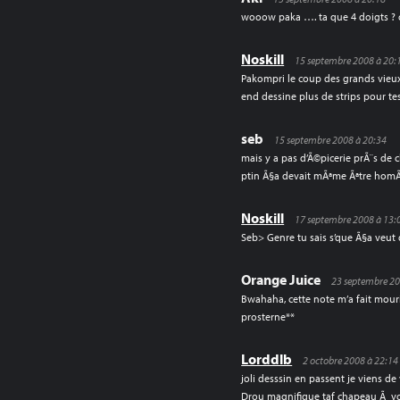
wooow paka …. ta que 4 doigts ? 
Noskill
15 septembre 2008 à 20:
Pakompri le coup des grands vieux…
end dessine plus de strips pour te
seb
15 septembre 2008 à 20:34
mais y a pas d’Ã©picerie prÃ¨s de c
ptin Ã§a devait mÃªme Ãªtre hom
Noskill
17 septembre 2008 à 13:
Seb> Genre tu sais s’que Ã§a veut
Orange Juice
23 septembre 20
Bwahaha, cette note m’a fait mour
prosterne**
Lorddlb
2 octobre 2008 à 22:14
joli desssin en passent je viens de
Drou magnifique taf chapeau Ã vo