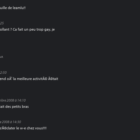
uille de leamlu!!
:25
llant ? Ca fait un peu trop gay, je
^^
12:50
d oÃ¹ la meilleure activitÃ© Ã©tait
mbre 2008 à 14:10
ait des petits bras
e 2008 à 14:30
’Ã©clater le w-e chez vous!!!!