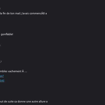
4
e la fin de ton mail, j’avais commencÃ© a
 gonflable!
2
47
essembles vachement Ã …
jsp?
8545
out de suite ca donne une autre allure a