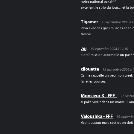
notre national paka!^^
excellent le strip du jour… et la bo
Tigamer
15 septembre 2008 à 9
Paka avec des gros muscles et en co
trouve…
Jej
15 septembre 2008 à 11:10
alors? mission accomplie ou pas? 
cilouette
15 septembre 2008 à 
Ca me rappelle un peu mon week en
faire les courses.
Monsieur K - FFF -
15 septe
si paka vivait dans un marvel il aur
Valoushka - FFF
15 septembr
Youhouuuuu mais c’est qu’on doit s