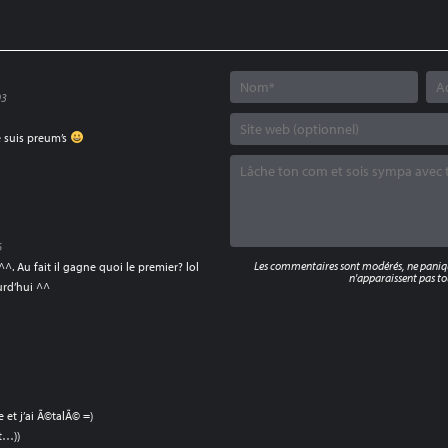
03
e suis preum’s
6
Les commentaires sont modérés, ne panique
^. Au fait il gagne quoi le premier? lol
n'apparaissent pas tou
urd’hui ^^
e et j’ai Ã©talÃ© =)
t…))