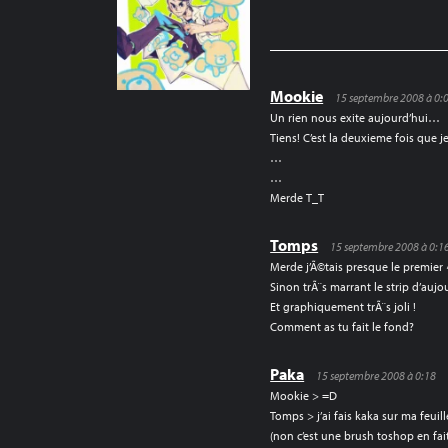
DE
L’ARTICLE
Mookie
15 septembre 2008 à 0:
Un rien nous exite aujourd’hui…
Tiens! C’est la deuxieme fois que j
…
…
Merde T_T
Tomps
15 septembre 2008 à 0:1
Merde j’Ã©tais presque le premier ^
Sinon trÃ¨s marrant le strip d’aujo
Et graphiquement trÃ¨s joli !
Comment as tu fait le fond?
Paka
15 septembre 2008 à 0:18
Mookie > =D
Tomps > j’ai fais kaka sur ma feuill
(non c’est une brush toshop en fai