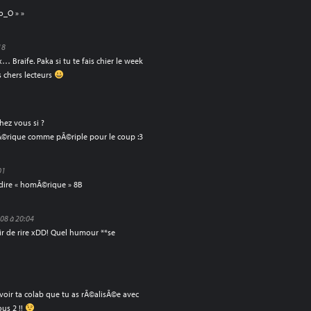
o_O » »
18
 Braife. Paka si tu te fais chier le week
s chers lecteurs
hez vous si ?
Ã©rique comme pÃ©riple pour le coup :3
01
 dire « homÃ©rique » 8B
08 à 20:04
ir de rire xDD! Quel humour **se
 voir ta colab que tu as rÃ©alisÃ©e avec
us 2 !!