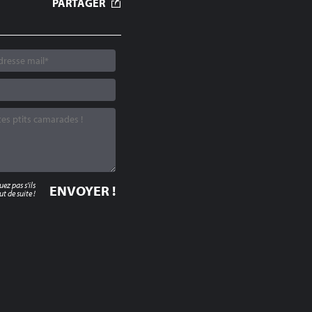
PARTAGER
z pas s'ils
t de suite !