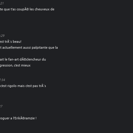
:21
te que t’as coupÃ© les cheuveux de
7:29
est trÃ¨s beau!
est actuellement aussi palpitante que la
fait le fan-art dÃ©clencheur du
ression, c’est mieux
7:34
’est rigolo mais c’est pas trÃ¨s
27
roguer a l’ErikÃ©ramzie !