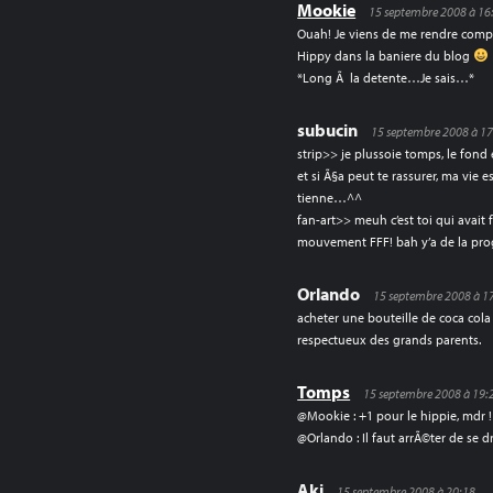
Mookie
15 septembre 2008 à 16
Ouah! Je viens de me rendre comp
Hippy dans la baniere du blog
*Long Ã la detente…Je sais…*
subucin
15 septembre 2008 à 1
strip>> je plussoie tomps, le fond 
et si Ã§a peut te rassurer, ma vie 
tienne…^^
fan-art>> meuh c’est toi qui avait 
mouvement FFF! bah y’a de la prog
Orlando
15 septembre 2008 à 1
acheter une bouteille de coca cola c
respectueux des grands parents.
Tomps
15 septembre 2008 à 19:
@Mookie : +1 pour le hippie, mdr !
@Orlando : Il faut arrÃ©ter de se d
Aki
15 septembre 2008 à 20:18