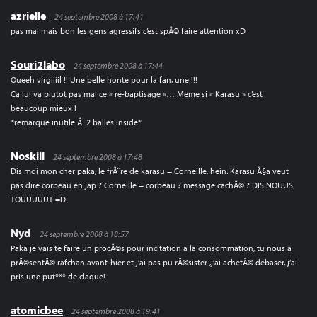
azrielle
24 septembre 2008 à 17:41
pas mal mais bon les gens agressifs c’est spÃ© faire attention xD
Souri2labo
24 septembre 2008 à 17:44
Oueeh virgiiiil !! Une belle honte pour la fan, une !!!
Ca lui va plutot pas mal ce « re-baptisage »… Meme si « Karasu » c’est
beaucoup mieux !
*remarque inutile Ã 2 balles inside*
Noskill
24 septembre 2008 à 17:48
Dis moi mon cher paka, le frÃ¨re de karasu = Corneille, hein. Karasu Ã§a veut
pas dire corbeau en jap ? Corneille = corbeau ? message cachÃ© ? DIS NOUUS
TOUUUUUT =D
Nyd
24 septembre 2008 à 18:57
Paka je vais te faire un procÃ©s pour incitation a la consommation, tu nous a
prÃ©sentÃ© rafchan avant-hier et j’ai pas pu rÃ©sister ,j’ai achetÃ© debaser, j’ai
pris une put*** de claque!
atomicbee
24 septembre 2008 à 19:41