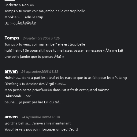
Rockette > Non =D
Tomps > tu veux voir ma jambe ? elle est trop belle
Mookie > … relis le strip…
Uzi > ouÃ©Ã©Ã©Ã©
Tomps
24 septembre 2008 à 1:26
Tomps > tu veux voir ma jambe ? elle est trop belle
huh? heing? Se pourrait il que tu me fasses passer le message « Ã§a me fait
une belle jambe que tu penses Ã§a? »
arwen
24 septembre 2008 à 8:33
Huhuhu… donc a part les titeuf et les naruto que tu as fait pour les « Putaing
D’enfang » tu dessine des Virgil aussi…
Mon perso perso prÃ©fÃ©rÃ© dans Eat it fresh c’est quand mÃªme
DÃ©borah… ^^’
beuha… je peux pas lire EiF du taf…
arwen
24 septembre 2008 à 10:28
[edit] ha bah si… j’arrive a lire maintenant!
Youpi! je vais pouvoir m’occuper un peu![/edit]