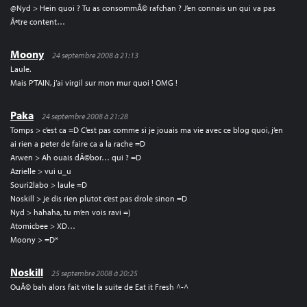
@Nyd > Hein quoi ? Tu as consommÃ© rafchan ? J’en connais un qui va pas
Ãªtre content…
Moony
24 septembre 2008 à 21:13
Laule.
Mais P’TAIN, j’ai virgil sur mon mur quoi ! OMG !
Paka
24 septembre 2008 à 21:28
Tomps > c’est ca =D C’est pas comme si je jouais ma vie avec ce blog quoi, j’en
ai rien a peter de faire ca a la rache =D
Arwen > Ah ouais dÃ©bor… qui ? =D
Azrielle > vui u_u
Souri2labo > laule =D
Noskill > je dis rien plutot c’est pas drole sinon =D
Nyd > hahaha, tu m’en vois ravi =)
Atomicbee > XD…
Moony > =D*
Noskill
25 septembre 2008 à 20:25
OuÃ© bah alors fait vite la suite de Eat it Fresh ^-^