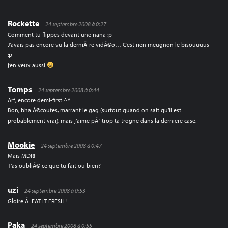
Rockette
24 septembre 2008 à 0:27
Comment tu flippes devant une nana :p
J’avais pas encore vu la derniÃ¨re vidÃ©o… C’est rien meugnon le bisouuuus
:p
j’en veux aussi
Tomps
24 septembre 2008 à 0:44
Arf, encore demi-first ^^
Bon, bha Ã©coutes, marrant le gag (surtout quand on sait qu’il est
probablement vrai), mais j’aime pÃ´ trop ta trogne dans la derniere case.
Mookie
24 septembre 2008 à 0:47
Mais MDR!
T’as oubliÃ© ce que tu fait ou bien?
uzi
24 septembre 2008 à 0:53
Gloire Ã EAT IT FRESH !
Paka
24 septembre 2008 à 0:55