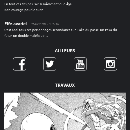
En tout cas t’as pas l’air si mÃ©chant que Ã§a.
Bon courage pour le suite
Elfe-avariel
19 août 2015 à 16:16
C’est cool tous ces personnages secondaires : un Paka du passé, un Paka du
futur, un double maléfique…
AILLEURS
TRAVAUX