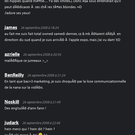
les hippies quand mÃªme… Y’a des limites.). Donc Ã§a sous entendrait qu’il
peut dÃ©dicacer Ã ces chÃ¨res tÃªtes blondes. =D
J’adore ses yeux!
james
26 septembre 2008 à 18:24
au fait me suis fait total owned samedi dernier, cz & mk Ã©taient dÃ©jÃ en
direction du sud quand je suis arrivÃ© Ã l’apple expo, mais j’ai vu dam’ XD
azrielle
26 septembre 2008 à 20:54
malÃ©fique ce jumeaux >_>
BenReilly
26 septembre 2008 à 21:24
En tant que bac+3 marketing, je suis choquÃ© par la lose communicationnelle
de la nana sur la vidÃ©o.
Noskill
26 septembre 2008 à 21:49
Des eng’culÃ© d’ann fann !
judark
26 septembre 2008 à 22:46
hein merci qui ? hein dit ? hein ?
ouÃ© oki merci Ã toi
^^