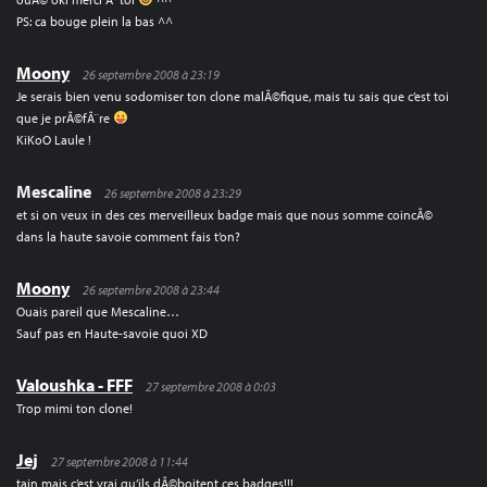
PS: ca bouge plein la bas ^^
Moony
26 septembre 2008 à 23:19
Je serais bien venu sodomiser ton clone malÃ©fique, mais tu sais que c’est toi
que je prÃ©fÃ¨re
KiKoO Laule !
Mescaline
26 septembre 2008 à 23:29
et si on veux in des ces merveilleux badge mais que nous somme coincÃ©
dans la haute savoie comment fais t’on?
Moony
26 septembre 2008 à 23:44
Ouais pareil que Mescaline…
Sauf pas en Haute-savoie quoi XD
Valoushka - FFF
27 septembre 2008 à 0:03
Trop mimi ton clone!
Jej
27 septembre 2008 à 11:44
tain mais c’est vrai qu’ils dÃ©boitent ces badges!!!