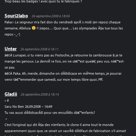
Trop beau les badges ! avec quoi tu le fabriques ?
Souri2labo
26 septembre 2008 à 18:04
Paka> Le seigneur m’a fait don du vendredi aprÃ¨s midi (en repos) chaque
semaine, Alleluia
!! (repos… Quoi que… Les olympiades Ã§a tue tous les
repos -_-‘)
Unter
26 septembre 2008 à 18:11
â€¢Â Lunapei, si tu viens pas au Festoche, je retourne ta cambrousse & je te
mange les genoux. La derniÃ¨re fois, on ne sâ€™est queâ€¦ peu vus, nâ€™est-
ce pas.
â€¢Â Paka. Ah, merde, dimanche on dÃ©dicace en mÃªme temps, je pourrai
venir tâ€™emmerder que samedi, sur mon temps libre quoi. Pff.
Gladii
26 septembre 2008 à 18:14
« #
Saru No Ben 26.09.2008 – 16:49
Tu vas aussi dÃ©dicacÃ© pour ces enculÃ©s dâ€™enfants?
»
C’est l’original qui dit Ã§a des n’enfants, le clone il aime tout le monde
apparemment (quoi que, ce serait un sacrÃ© dÃ©faut de fabrication s’il aimait