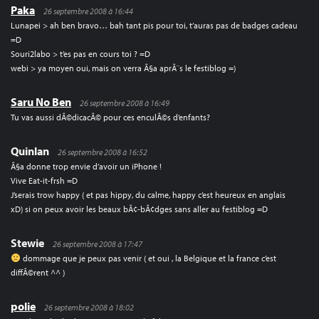
Paka
26 septembre 2008 à 16:44
Lunapei > ah ben bravo… bah tant pis pour toi, t’auras pas de badges cadeau
=D
Souri2labo > t’es pas en cours toi ? =D
webi > ya moyen oui, mais on verra Ã§a aprÃ¨s le festiblog =)
Saru No Ben
26 septembre 2008 à 16:49
Tu vas aussi dÃ©dicacÃ© pour ces enculÃ©s d’enfants?
Quinlan
26 septembre 2008 à 16:52
Ã§a donne trop envie d’avoir un iPhone !
Vive Eat-it-frsh =D
J’serais trow happy ( et pas hippy, du calme, happy c’est heureux en anglais
xD) si on peux avoir les beaux bÃ¢-bÃ¢dges sans aller au festiblog =D
Stewie
26 septembre 2008 à 17:47
dommage que je peux pas venir ( et oui , la Belgique et la france c’est
diffÃ©rent ^^ )
polie
26 septembre 2008 à 18:02