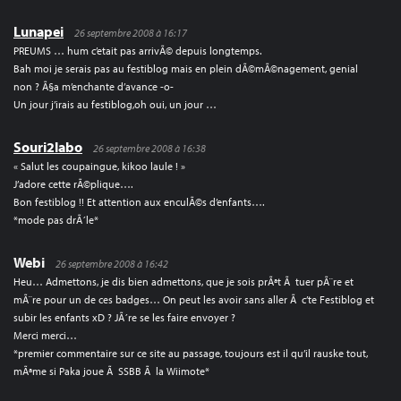
Lunapei
26 septembre 2008 à 16:17
PREUMS … hum c’etait pas arrivÃ© depuis longtemps.
Bah moi je serais pas au festiblog mais en plein dÃ©mÃ©nagement, genial
non ? Ã§a m’enchante d’avance -o-
Un jour j’irais au festiblog,oh oui, un jour …
Souri2labo
26 septembre 2008 à 16:38
« Salut les coupaingue, kikoo laule ! »
J’adore cette rÃ©plique….
Bon festiblog !! Et attention aux enculÃ©s d’enfants….
*mode pas drÃ´le*
Webi
26 septembre 2008 à 16:42
Heu… Admettons, je dis bien admettons, que je sois prÃªt Ã tuer pÃ¨re et
mÃ¨re pour un de ces badges… On peut les avoir sans aller Ã c’te Festiblog et
subir les enfants xD ? JÃ´re se les faire envoyer ?
Merci merci…
*premier commentaire sur ce site au passage, toujours est il qu’il rauske tout,
mÃªme si Paka joue Ã SSBB Ã la Wiimote*