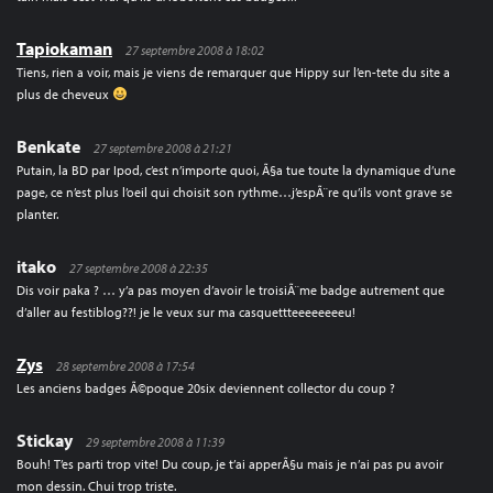
Tapiokaman
27 septembre 2008 à 18:02
Tiens, rien a voir, mais je viens de remarquer que Hippy sur l’en-tete du site a
plus de cheveux
Benkate
27 septembre 2008 à 21:21
Putain, la BD par Ipod, c’est n’importe quoi, Ã§a tue toute la dynamique d’une
page, ce n’est plus l’oeil qui choisit son rythme…j’espÃ¨re qu’ils vont grave se
planter.
itako
27 septembre 2008 à 22:35
Dis voir paka ? … y’a pas moyen d’avoir le troisiÃ¨me badge autrement que
d’aller au festiblog??! je le veux sur ma casquettteeeeeeeeu!
Zys
28 septembre 2008 à 17:54
Les anciens badges Ã©poque 20six deviennent collector du coup ?
Stickay
29 septembre 2008 à 11:39
Bouh! T’es parti trop vite! Du coup, je t’ai apperÃ§u mais je n’ai pas pu avoir
mon dessin. Chui trop triste.