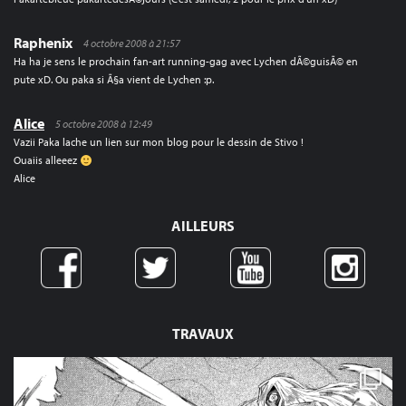
Raphenix
4 octobre 2008 à 21:57
Ha ha je sens le prochain fan-art running-gag avec Lychen dÃ©guisÃ© en
pute xD. Ou paka si Ã§a vient de Lychen :p.
Alice
5 octobre 2008 à 12:49
Vazii Paka lache un lien sur mon blog pour le dessin de Stivo !
Ouaiis alleeez
Alice
AILLEURS
TRAVAUX