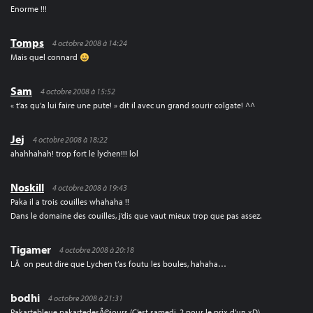
Enorme !!!
Tomps
4 octobre 2008 à 14:24
Mais quel connard
Sam
4 octobre 2008 à 15:52
« t’as qu’a lui faire une pute! » dit il avec un grand sourir colgate! ^^
Jej
4 octobre 2008 à 18:22
ahahhahah! trop fort le lychen!!! lol
Noskill
4 octobre 2008 à 19:43
Paka il a trois couilles whahaha !!
Dans le domaine des couilles, j’dis que vaut mieux trop que pas assez.
Tigamer
4 octobre 2008 à 20:18
LÃ on peut dire que Lychen t’as foutu les boules, hahaha…
bodhi
4 octobre 2008 à 21:31
Pakartebleue pakartedesÃ©jours (C’est samedi, 2 pour le prix d’un xD)