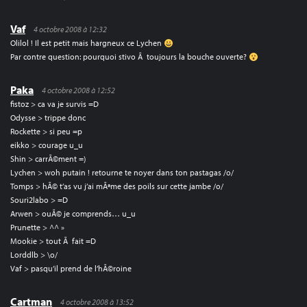
Vaf
4 octobre 2008 à 12:32
Olilol ! Il est petit mais hargneux ce Lychen
Par contre question: pourquoi stivo Ã toujours la bouche ouverte?
Paka
4 octobre 2008 à 12:52
fistoz > ca va je survis =D
Odysse > trippe donc
Rockette > si peu =p
eikko > courage u_u
Shin > carrÃ©ment =)
Lychen > woh putain ! retourne te noyer dans ton pastagas /o/
Tomps > hÃ© t’as vu j’ai mÃªme des poils sur cette jambe /o/
Souri2labo > =D
Arwen > ouÃ© je comprends… u_u
Prunette > ^^ »
Mookie > tout Ã fait =D
Lorddlb > \o/
Vaf > pasqu’il prend de l’hÃ©roine
Cartman
4 octobre 2008 à 13:52