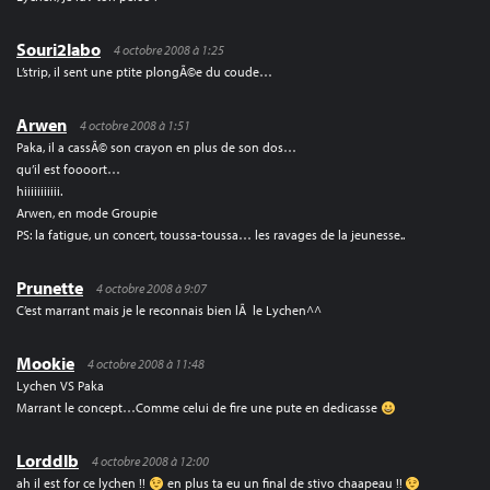
Souri2labo
4 octobre 2008 à 1:25
L’strip, il sent une ptite plongÃ©e du coude…
Arwen
4 octobre 2008 à 1:51
Paka, il a cassÃ© son crayon en plus de son dos…
qu’il est foooort…
hiiiiiiiiiii.
Arwen, en mode Groupie
PS: la fatigue, un concert, toussa-toussa… les ravages de la jeunesse..
Prunette
4 octobre 2008 à 9:07
C’est marrant mais je le reconnais bien lÃ le Lychen^^
Mookie
4 octobre 2008 à 11:48
Lychen VS Paka
Marrant le concept…Comme celui de fire une pute en dedicasse
Lorddlb
4 octobre 2008 à 12:00
ah il est for ce lychen !!
en plus ta eu un final de stivo chaapeau !!