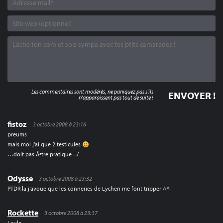
Les commentaires sont modérés, ne paniquez pas s'ils
n'apparaissent pas tout de suite !
fistoz
3 octobre 2008 à 23:16
preums
mais moi j’ai que 2 testicules
…doit pas Ãªtre pratique =/
Odysse
3 octobre 2008 à 23:32
PTDR la j’avoue que les conneries de Lychen me font tripper ^^
Rockette
3 octobre 2008 à 23:37
Laule…..