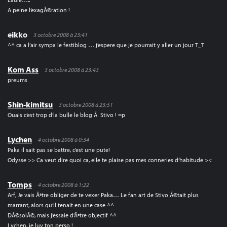
A peine l’exagÃ©ration !
eikko
3 octobre 2008 à 23:41
^^ ca a l’air sympa le festiblog … j’espere que je pourrait y aller un jour T_T
Kom Ass
3 octobre 2008 à 23:43
preums
Shin-kimitsu
3 octobre 2008 à 23:51
Ouais c’est trop d’la bulle le blog Ã Stivo ! =p
Lychen
4 octobre 2008 à 0:34
Paka il sait pas se battre, c’est une pute!
Odysse >> Ca veut dire quoi ca, elle te plaise pas mes conneries d’habitude ><
Tomps
4 octobre 2008 à 1:22
Arf, Je vais Ãªtre obliger de te vexer Paka… Le fan art de Stivo Ã©tait plus
marrant, alors qu’il tenait en une case ^^
DÃ©solÃ©, mais j’essaie d’Ãªtre objectif ^^
Lychen, je luv ton perso !