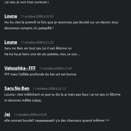
( je sais, je suis trop curieuse )
Louna
11 octobre 2008 à 20:50
Hu hu c’est la premiÃ¨re fois que je reconnais pas Boulet sur un dessin, tous
dessineux compris /o\ patapÃ© !
Louna
11 octobre 2008 à 21:22
Saru no Ben, en tout cas, lui il sait Ã©crire /o/
Ha ha ha je tiens une de ces patates, moi, ce soir…
Valoushka - FFF
11 octobre 2008 à 21:41
FFF mais l’idÃ©e profonde du fan-art est bonne
Saru No Ben
11 octobre 2008 à 22:12
Louna> c’est mÃ©chant ce que tu dis la :p mais pas faux ( je ne sais ni Ã©crire
ni dessiner, mÃ©a culpa).
Jej
11 octobre 2008 à 23:05
elle connait boulet? raaaaaaaaah! y’a des chanceux quand mÃªme! ^^