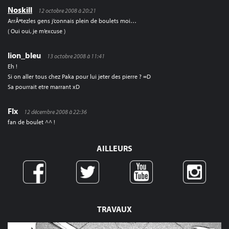
Noskill
12 octobre 2008 à 20:21
ArrÃªtezles gens j’connais plein de boulets moi…
( Oui oui, je m’excuse )
lion_bleu
13 octobre 2008 à 11:41
Eh !
Si on aller tous chez Paka pour lui jeter des pierre ? =D
Sa pourrait etre marrant xD
Flx
12 décembre 2008 à 22:36
fan de boulet ^^ !
AILLEURS
TRAVAUX