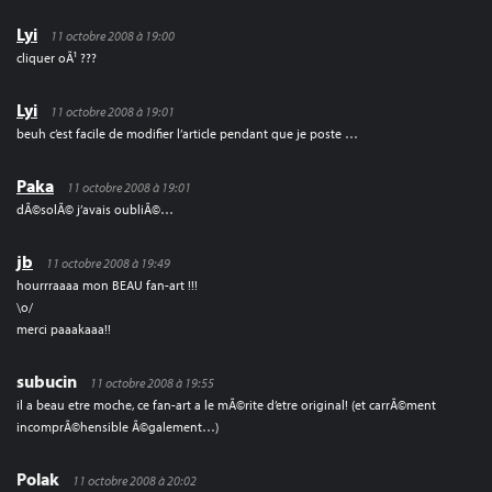
Lyi
11 octobre 2008 à 19:00
cliquer oÃ¹ ???
Lyi
11 octobre 2008 à 19:01
beuh c’est facile de modifier l’article pendant que je poste …
Paka
11 octobre 2008 à 19:01
dÃ©solÃ© j’avais oubliÃ©…
jb
11 octobre 2008 à 19:49
hourrraaaa mon BEAU fan-art !!!
\o/
merci paaakaaa!!
subucin
11 octobre 2008 à 19:55
il a beau etre moche, ce fan-art a le mÃ©rite d’etre original! (et carrÃ©ment
incomprÃ©hensible Ã©galement…)
Polak
11 octobre 2008 à 20:02