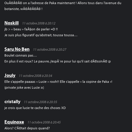
OuÃ©Ã©Ã© on a l’adresse de Paka maintenant ! Allons tous dans l’avenue du
botaniste, wÃ©Ã©Ã©Ã© !
Noskill
11 octobre 2008 à 20:12
jb > « beau » faÃ§on de parler =D !!
Je suis plus figuratif qu’abstrait, toussa toussa…
Saru No Ben
11 octobre 2008 à 20:27
Boulet connais pas…
En plus il est roux? Le pauvre, j’espÃ¨re pour lui qu’il sait dÃ©ssinÃ© :p
Jouly
11 octobre 2008 à 20:34
Elle s’appelle paaaas « Lucie » rooh!! Elle s’appelle « la copine de Paka »!
(private joke avec Lucie :x)
cristally
11 octobre 2008 à 20:35
je crois que lucie te cache des choses XD
Equinoxe
11 octobre 2008 à 20:45
Alors? C’Ã©tait depuis quand?