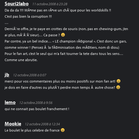
Souri2labo
11 octobre 2008 à 23:28
Da da da !!!! MÃªme pas en rÃªve un chÃ¨que pour les worldskills !!
C’est pas bien la corruption !!!
…
DerniÃ¨re offre, je te paye en crottes de souris (non, pas en chewing-gum, j’en
ai plus, mÃ´Ã´Ã´sieur)… Ca passe ?
Par contre, ya un bel indice… « LE champion rÃ©gional ». C’est donc un gars,
comme winner ! (Pensez Ã la fÃ©minisation des mÃ©tiers, nom di diou)
Pour le fan art, c’est le seul qui m’a fait tourner la tete dans tous les sens…
Comme une abrutie.
jb
12 octobre 2008 à 0:07
merci pour vos commentaires plus ou moins positifs sur mon fan art!
je dois en faire d’autres ou plutÃ´t perdre mon temps Ã autre chose?
lemo
12 octobre 2008 à 9:56
qui ne connait pas boulet franchement !
Mookie
12 octobre 2008 à 12:34
Le boulet le plus celebre de france