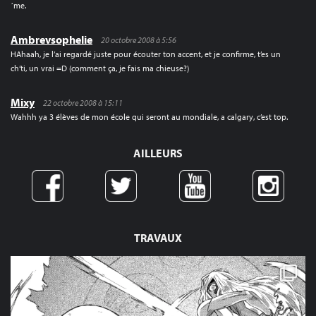
´me.
Ambrevsophelie
20 octobre 2008 à 5:56
HAhaah, je l’ai regardé juste pour écouter ton accent, et je confirme, t’es un
ch’ti, un vrai =D (comment ça, je fais ma chieuse?)
Mixy
22 octobre 2008 à 15:11
Wahhh ya 3 élèves de mon école qui seront au mondiale, a calgary, c’est top.
AILLEURS
TRAVAUX