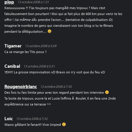
plop
13 octobre 2008 à 1:31
Keeuuuuuwa ?! T’as toujours pas mangÃ© mes tripoux ? Mais c’est
fabuleusement bon pourtant ! Moi qui ai fait plus de 600 km pour venir te les
offrir ! J’ai mÃªme dÃ» prendre l’avion… (tentative de culpabilisation :D)
Imagine le nombre de gens qui viendraient voir ton blog si tu te filmais
pendant la dÃ©gustation…
Tigamer
13 octobre 2008 à 5:09
Ca se mange les ‘Tits poux ?
Canibal
13 octobre 2008 à 5:51
YEH!!! La grosse improvisation xD Bravo on n’y voit que du feu xD
Rougenoirblanc
13 octobre 2008 à 7:30
Des fois tu fais limite peur avec ton regard pendant ton interview
Ta boite de tripoux, ouvre la et Lucie l’offrira Ã Boulet. Il en fera une 2nde
expÃ©rience sur sa terrasse ^^
Loic
13 octobre 2008 à 7:32
Waow gÃ©ant le fanart!! Vive Unpied