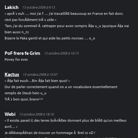
Lakich
13 octobre 2008 à 9:13
« aprÃ¨s euh … moi j’ai f … j’ai travaillÃ© beaucoup en France en fait donc
c’est pas forcÃ©ment trÃ¨s utile »
‘Tain, j’ai du sommeil Ã rattraper pour avoir compris Ã§a u_u (quoique Ã§a irai
bien aussi n_n)
Bizarre le Paka gentil et qui aide les petits novices … o_o
PoF frere fe Grim
13 octobre 2008 à 10:15
Poney for ever.
Kactus
13 octobre 2008 à 15:47
« Ã§a fait euuh…Bin Ã§a fait bien quoi! »
Dur de parler correctement quand on a un vocabulaire essentiellement
remplis de Steub hein u_u
TrÃ¨s bon quoi, bravo^^
Webi
13 octobre 2008 à 18:10
« Il existe, parait il, des terres brÃ»lÃ©es donnant plus de blÃ© qu’un meilleur
avril… »
Je dÃ©sespÃ©rais de trouver un hommage Ã Brel ici xD !