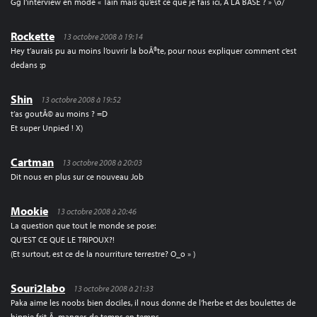
Gg l’interview en mode « Tain mais qu’est ce que je fais ici, A LA BASE ? » \o/
Rockette
13 octobre 2008 à 19:14
Hey t’aurais pu au moins l’ouvrir la boÃ®te, pour nous expliquer comment c’est
dedans :p
Shin
13 octobre 2008 à 19:52
t’as goutÃ© au moins ? =D
Et super Unpied ! X)
Cartman
13 octobre 2008 à 20:03
Dit nous en plus sur ce nouveau Job
Mookie
13 octobre 2008 à 20:46
La question que tout le monde se pose:
QU’EST CE QUE LE TRIPOUX?!
(Et surtout, est ce de la nourriture terrestre? O_o » )
Souri2labo
13 octobre 2008 à 21:33
Paka aime les noobs bien dociles, il nous donne de l’herbe et des boulettes de
hippie frit Ã manger, de temps en temps.