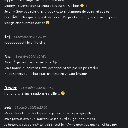
Moony –> Meme que ca sentait pas trÃ¨s trÃ¨s bon
lol
Selon « GoÃ»t-gueule », les tripoux cotoient langues de boeuf et autres
beautÃ©s telles que les pieds de porc…J’ai pas lu la suite, pas envie de poser
une galette sur mon clavier
Jej
13 octobre 2008 à 21:49
roooooooooh! le difficile! lol
Nis
13 octobre 2008 à 21:54
Alors lÃ je peux pas laisser faire Ã§a !
Mais bordel tu peux pas jeter des tripoux! t’es pas un peu tarÃ©?
Y a des mecs qui te butterais je pense en voyant le strip!
Arwen
13 octobre 2008 à 21:54
Huhuhu… la finale nationale a Lille…
seb
13 octobre 2008 à 23:30
Mes collocs kiffent les tripoux si jamais tu veux pas gaspiller.
mais j’avoue avoir un souvenir assez lourd du gout des tripes.
Je tenterais pas de goÃ»ter voir si c’est le mÃªme goÃ»t de quand j’Ã©tais mÃ