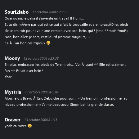
Souri2labo
12 octobre 2008 à 23:33
Ouai ouaiii, le paka il s’invente un travail !! Hum…
Et tu dis mÃªme pas qui est ce qui a fait la trouvaille et a embrassÃ© les pieds
de telemiroir pour avoir une version avec son, hein, qui ! (*moi* *moi* *moi*)
Non, bon allez, je sors, c’est lourd (comme toujours)…
Ca Ã l’air bon ces tripoux
Moony
12 octobre 2008 à 23:38
En plus, embrasser les pieds de Telemiroir… VoilÃ quoi ^^ Elle est vraiment
fan ^^ Fallait oser hein !
:fear:
Mystria
13 octobre 2008 à 0:30
Alors je dis Bravo Ã Eric Debuiche pour son : » Un tremplin professionnel au
niveau professionnel » J’aime beaucoup. Sinon bah la grande classe.
Drawer
13 octobre 2008 à 1:13
yeah ca roxxe