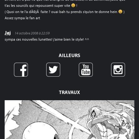
t’as les sourcils qui repoussent super vite
!
( Quoi on te l’a dÃ©jÃ faite ? ouai bah tu prends s’qu’on te donne hein
)
Assez sympa le fan art
Jej
14 octobre 2008 à 22:59
sympa ces nouvelles lunettes! j’aime bien le style! ^^
AILLEURS
TRAVAUX