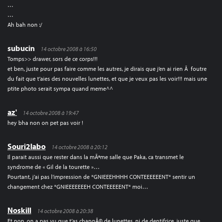
…
…
Ah bah non :/
subucin
14 octobre 2008 à 16:50
Tomps>> drawer, sors de ce corps!!!
et ben, juste pour pas faire comme les autres, je dirais que j’en ai rien Ã foutre
du fait que t’aies des nouvelles lunettes, et que je veux pas les voir!!! mais une
ptite photo serait sympa quand meme^^
az'
14 octobre 2008 à 19:47
hey bha non on pet pas voir !
Souri2labo
14 octobre 2008 à 20:12
Il parait aussi que rester dans la mÃªme salle que Paka, ca transmet le
syndrome de « Gil de la tourette »…
Pourtant, j’ai pas l’impression de *GNIEEEHHHH CONTEEEEEENT* sentir un
changement chez *GNIEEEEEEEH CONTEEEEENT* moi…
Noskill
14 octobre 2008 à 20:38
Et non, on a pas vu que t’as changÃ© de lunettes, ni de dentifrice, juste que