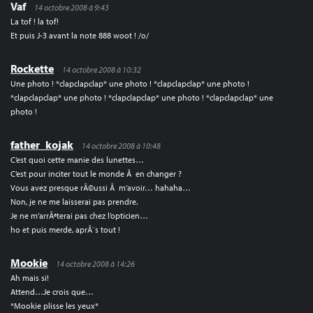
Vaf
14 octobre 2008 à 9:43
La tof ! la tof!
Et puis J-3 avant la note 888 woot ! /o/
Rockette
14 octobre 2008 à 10:32
Une photo ! *clapclapclap* une photo ! *clapclapclap* une photo !
*clapclapclap* une photo ! *clapclapclap* une photo ! *clapclapclap* une
photo !
father_kojak
14 octobre 2008 à 10:48
C’est quoi cette manie des lunettes…
C’est pour inciter tout le monde Ã en changer ?
Vous avez presque rÃ©ussi Ã m’avoir… hahaha…
Non, je ne me laisserai pas prendre.
Je ne m’arrÃªterai pas chez l’opticien…
ho et puis merde, aprÃ¨s tout !
Mookie
14 octobre 2008 à 14:26
Ah mais si!
Attend…Je crois que…
*Mookie plisse les yeux*