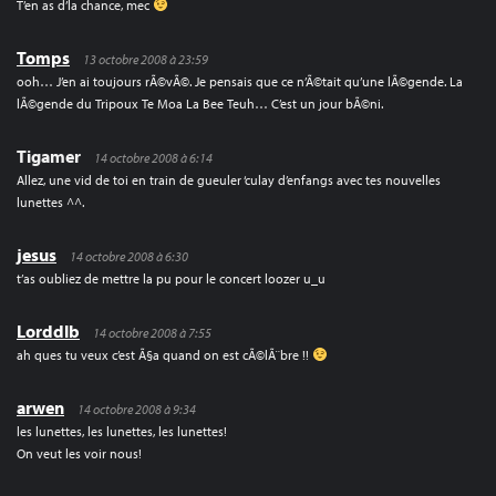
T’en as d’la chance, mec
Tomps
13 octobre 2008 à 23:59
ooh… J’en ai toujours rÃ©vÃ©. Je pensais que ce n’Ã©tait qu’une lÃ©gende. La
lÃ©gende du Tripoux Te Moa La Bee Teuh… C’est un jour bÃ©ni.
Tigamer
14 octobre 2008 à 6:14
Allez, une vid de toi en train de gueuler ‘culay d’enfangs avec tes nouvelles
lunettes ^^.
jesus
14 octobre 2008 à 6:30
t’as oubliez de mettre la pu pour le concert loozer u_u
Lorddlb
14 octobre 2008 à 7:55
ah ques tu veux c’est Ã§a quand on est cÃ©lÃ¨bre !!
arwen
14 octobre 2008 à 9:34
les lunettes, les lunettes, les lunettes!
On veut les voir nous!