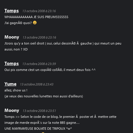
Tomps
13 octobre 2008 à 23:16
WHAAAAAAAAAAA JE SUIS PREUMSSSSSSS
J’ai gagnÃ© quoi?
Moony
13 octobre 2008 à 23:16
J’crois qu’y a ton oeil droit ( oui, celui dessinÃ© Ã gauche ) qui meurt un peu
aussi, non ? XD
Tomps
13 octobre 2008 à 23:39
Oui pis comme c’est un copiÃ© collÃ©, il meurt deux fois ^^
Yume
13 octobre 2008 à 23:43
allez, show us !
(je veux des nouvelles lunettes moi aussi d’ailleurs)
Moony
13 octobre 2008 à 23:51
Tomps >> Selon le code de ce blog, le premier Ã poster et Ã mettre cette
image de merde exprÃ¨s sur la note 885 gagne…
UNE MAYRVAYEUSE BOUATE DE TRIPOUX *w*