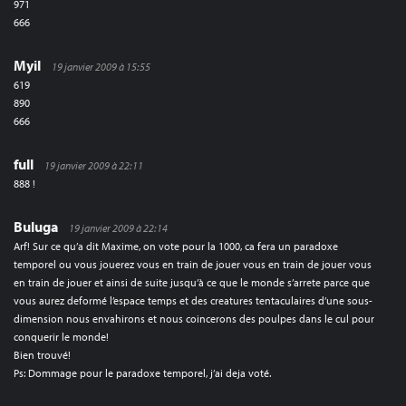
971
666
Myil
19 janvier 2009 à 15:55
619
890
666
full
19 janvier 2009 à 22:11
888 !
Buluga
19 janvier 2009 à 22:14
Arf! Sur ce qu’a dit Maxime, on vote pour la 1000, ca fera un paradoxe
temporel ou vous jouerez vous en train de jouer vous en train de jouer vous
en train de jouer et ainsi de suite jusqu’à ce que le monde s’arrete parce que
vous aurez deformé l’espace temps et des creatures tentaculaires d’une sous-
dimension nous envahirons et nous coincerons des poulpes dans le cul pour
conquerir le monde!
Bien trouvé!
Ps: Dommage pour le paradoxe temporel, j’ai deja voté.