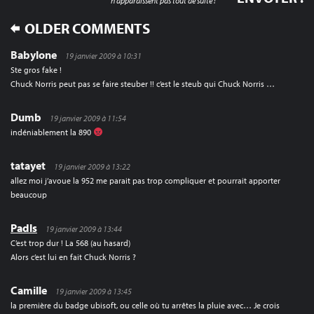
n'apparaissent pas tout de suite !
COMMENT
OLDER COMMENTS
NAVIGATION
Babylone
19 janvier 2009 à 10:31
Ste gros fake !
Chuck Norris peut pas se faire steuber !! c’est le steub qui Chuck Norris …
Dumb
19 janvier 2009 à 11:54
indéniablement la 890
tatayet
19 janvier 2009 à 13:22
allez moi j’avoue la 952 me parait pas trop compliquer et pourrait apporter
beaucoup
Padls
19 janvier 2009 à 13:44
C’est trop dur ! La 568 (au hasard)
Alors c’est lui en fait Chuck Norris ?
Camille
19 janvier 2009 à 13:45
la première du badge ubisoft, ou celle où tu arrêtes la pluie avec… Je crois