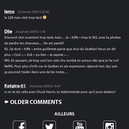
lemo
23 janvier 2009 à 22:42
la 228 mais c’est trop tard
Dlie
24 janvier 2009 à 1:18
D’accord c’est surement trop tard, mais… Je « Kiffe » trop le 952, avec ta phobie
de perdre tes cheuveux… On est pareil!!
P.S. J’ai écrit « Kiffe » entre guillemet parce que chui du Québec! Nous on dit
plus « Cool », « Sick » ou ben « Je capote »…
P.P.S. En passant, yé trop cool ton site! chu tombé en amour dès que je l’ai vu!!
ReP.P.S. Pour plus d’info sur le Québec et ses expression, répond moi. Qui sait,
ça pourrait t’aider dans une de tes notes…
Kotgira-01
24 janvier 2009 à 19:47
si on te dis celle avec Chuck Norris, tu tedemmerde pour qu’il joue dedans?
COMMENT
OLDER COMMENTS
NAVIGATION
AILLEURS