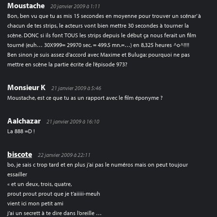
Moustache
20 janvier 2009 à 1:11
Bon, ben vu que tu as mis 15 secondes en moyenne pour trouver un scénar’ à
chacun de tes strips, le acteurs vont bien mettre 30 secondes à tourner la
scène. DONC si ils font TOUS les strips depuis le début ça nous ferait un film
tourné (euh… 30X999= 29970 sec. = 499.5 mn.=…) en 8,325 heures ^o^!!!!
Ben sinon je suis assez d’accord avec Maxime et Buluga: pourquoi ne pas
mettre en scène la partie écrite de l’épisode 973?
Monsieur K
21 janvier 2009 à 5:46
Moustache, est ce que tu as un rapport avec le film éponyme ?
Aalchazar
21 janvier 2009 à 16:10
La 888 =D !
biscote
22 janvier 2009 à 22:11
bo, je sais c trop tard et en plus j’ai pas le numéros mais on peut toujour
essailler
« et un deux, trois, quatre,
prout prout prout que je t’aiiiii-meuh
vient ici mon petit ami
j’ai un secrett à te dire dans l’oreille …