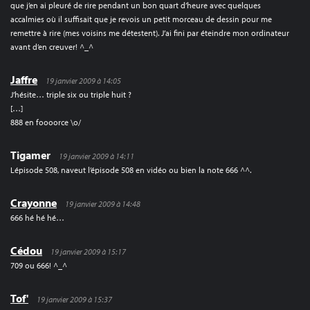
que j’en ai pleuré de rire pendant un bon quart d’heure avec quelques
accalmies où il suffisait que je revois un petit morceau de dessin pour me
remettre à rire (mes voisins me détestent). J’ai fini par éteindre mon ordinateur
avant d’en creuver! ^_^
Jaffre
19 janvier 2009 à 14:05
J’hésite… triple six ou triple huit ?
[…]
888 en foooorce \o/
Tigamer
19 janvier 2009 à 14:11
Lépisode 508, naveut l’épisode 508 en vidéo ou bien la note 666 ^^.
Crayonne
19 janvier 2009 à 14:48
666 hé hé hé…
Cédou
19 janvier 2009 à 15:17
709 ou 666! ^_^
Tof'
19 janvier 2009 à 15:37