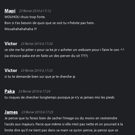
Mapi
23 février 2010 à 17:12
WOUHOU chuis trop forte.
Bon si t’as besoin de quoi que se soit tu n’hésite pas hein.
Mouahahahahaha !!!
Victor
23 février 2010 à 17:20
ce site me fai pitier c pour ca ke je v acheter un webcam pour i faire le con ^^
(ca strouve paka est en faite un des perver du sit ????)
Victor
23 février 2010 à 17:23
si tu te demande bien sur que je te cherche :p
Paka
23 février 2010 à 17:24
tu risques de chercher longtemps puisque je n’y ai jamais mis les pieds
James
23 février 2010 à 17:25
Je pense que tu ferais bien de cacher l’image ou du moins en restreindre
l’accès aux majeurs. Parce que même si elle n’est pas nette et on pourrait à la
limite dire qu’il ne tient pas dans sa main ce qu’on pense, je pense que ce