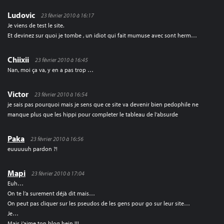
Ludovic
23 février 2010 à 16:17
Je viens de test le site.
Et devinez sur quoi je tombe , un idiot qui fait mumuse avec sont herm…
Chiixii
23 février 2010 à 16:45
Nan, moi ça va, y en a pas trop …
Victor
23 février 2010 à 16:54
je sais pas pourquoi mais je sens que ce site va devenir bien pedophile ne
manque plus que les hippi pour completer le tableau de l’absurde
Paka
23 février 2010 à 16:56
euuuuuh pardon ?!
Mapi
23 février 2010 à 17:04
Euh…
On te l’a surement déjà dit mais…
On peut pas cliquer sur les pseudos de les gens pour go sur leur site…
Je…
Mais j’aime ton blog hein !!!