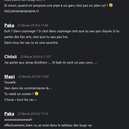
Et sinon, quand on propose une pipe à un gars, c’est pas un plan cul ?
MOUAHAHAHAHAHA !!!
Paka
23 février 2010 à 17:06
Euh ? Dans copinage ? Si c’est dans copinage c’est que tu sais pas cliquer. Si tu
parles des fan arts, c’est que tu sais pas lire.
Dans tous les cas, tu es une sacoche.
Chiixii
23 février 2010 à 17:07
J’ai parler aux Jonas Brothers … Et bah ils sont un peu cons …
Mapi
23 février 2010 à 17:09
Toutafé.
Nan dans les commentaires là…
Tu need un screen ?
C’toua « tout les cas ».
Paka
23 février 2010 à 17:10
aaaaaaaaaaaaaaah
effectivement, bien vu, je note dans le tableau des bugs =p