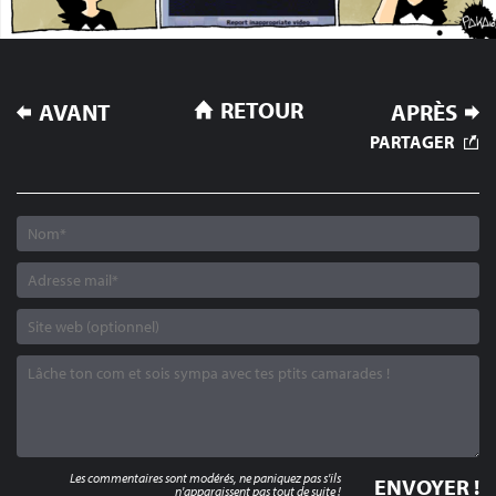
NAVIGATION
RETOUR
AVANT
APRÈS
DE
PARTAGER
L’ARTICLE
Les commentaires sont modérés, ne paniquez pas s'ils
n'apparaissent pas tout de suite !