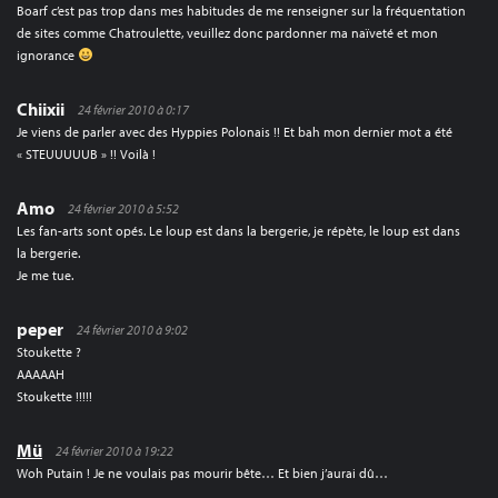
Boarf c’est pas trop dans mes habitudes de me renseigner sur la fréquentation
de sites comme Chatroulette, veuillez donc pardonner ma naïveté et mon
ignorance
Chiixii
24 février 2010 à 0:17
Je viens de parler avec des Hyppies Polonais !! Et bah mon dernier mot a été
« STEUUUUUB » !! Voilà !
Amo
24 février 2010 à 5:52
Les fan-arts sont opés. Le loup est dans la bergerie, je répète, le loup est dans
la bergerie.
Je me tue.
peper
24 février 2010 à 9:02
Stoukette ?
AAAAAH
Stoukette !!!!!
Mü
24 février 2010 à 19:22
Woh Putain ! Je ne voulais pas mourir bête… Et bien j’aurai dû…