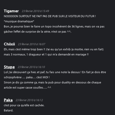
Tigamer
23 février 2010 à 15:49
NOOOOON SURTOUT NE FAIT PAS DE PUB SUR LE VISITEUR DU FUTUR !
*musique dramatique*
Bon, je pourrai bien te faire un topo incohérent de 36 lignes, mais on va pas
gâcher l’effet de surprise de la série, n’est ce pas ^^.
Chiixii
23 février 2010 à 16:07
Eh, mais c’est même trop bien !! J’ai eu qu’un exhib (a moitie, rien vu en fait)
mais 3 normaux, 1 dragueur et 1 qui m’a demandé en mariage !!
Stupe
23 février 2010 à 16:10
Lol j’ai découvert ça hier, et paf, tu fais une note la dessus ! En fait je dois être
schizophrène … paka… c’est MOI !
Sinon je dis ça comme ça, mais la pub pour duality en dessous de chaque
article est super casse couilles…. ^^
Paka
23 février 2010 à 16:12
c’est pour ca qu’elle est cachée.
Batard.