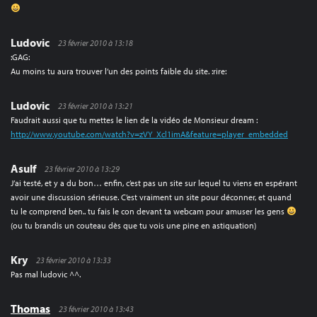
Ludovic
23 février 2010 à 13:18
:GAG:
Au moins tu aura trouver l’un des points faible du site. :rire:
Ludovic
23 février 2010 à 13:21
Faudrait aussi que tu mettes le lien de la vidéo de Monsieur dream :
http://www.youtube.com/watch?v=zVY_Xcl1imA&feature=player_embedded
Asulf
23 février 2010 à 13:29
J’ai testé, et y a du bon… enfin, c’est pas un site sur lequel tu viens en espérant
avoir une discussion sérieuse. C’est vraiment un site pour déconner, et quand
tu le comprend ben.. tu fais le con devant ta webcam pour amuser les gens
(ou tu brandis un couteau dès que tu vois une pine en astiquation)
Kry
23 février 2010 à 13:33
Pas mal ludovic ^^.
Thomas
23 février 2010 à 13:43