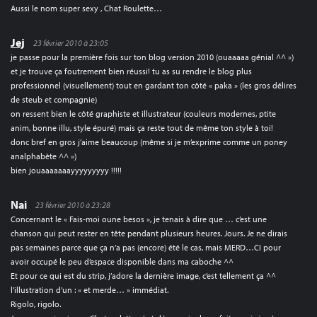
Aussi le nom super sexy , Chat Roulette…
Jej
23 février 2010 à 23:05
je passe pour la première fois sur ton blog version 2010 (ouaaaaa génial ^^ »)
et je trouve ça foutrement bien réussi! tu as su rendre le blog plus
professionnel (visuellement) tout en gardant ton côté « paka » (les gros délires
de steub et compagnie)
on ressent bien le côté graphiste et illustrateur (couleurs modernes, ptite
anim, bonne illu, style épuré) mais ça reste tout de même ton style à toi!
donc bref en gros j’aime beaucoup (même si je m’exprime comme un poney
analphabète ^^ »)
bien jouaaaaaaayyyyyyyyy !!!!!
Nai
23 février 2010 à 23:28
Concernant le « Fais-moi oune besos », je tenais à dire que … c’est une
chanson qui peut rester en tête pendant plusieurs heures. Jours. Je ne dirais
pas semaines parce que ça n’a pas (encore) été le cas, mais MERD…CI pour
avoir occupé le peu d’espace disponible dans ma caboche ^^
Et pour ce qui est du strip, j’adore la dernière image, c’est tellement ça ^^
l’illustration d’un : « et merde… » immédiat.
Rigolo, rigolo.