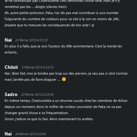
Je ne connaissais pas Chatroulette, c’est désormais chose faite, mais je n’y
remettrai pas les… doigts (clavier, hein).
Ah, autre petite précision, Paka, t’as dû pas mal contribuer à une montée
fulgurante du nombre de visiteurs pour ce site à la con en moins de 24h,
j’espère que tu mesures les conséquences de ton acte ! :p
Nai
23 février 2010 à 23:30
En plus il a fallu que je sois l’auteur du 69è commentaire. C’est la merde les
enfants.
Chiixii
23 février 2010 à 23:55
Nai : Bien fait, moi je tombe pas trop sur des pervers, je sais pas si c’est normal,
mais j’arrête pas de faire draguer …
Sadro
23 février 2010 à 23:56
En même temps, Chatroulette a un énorme succès chez les membres de 4chan
depuis un moment, donc le millier de visiteur journalier de Paka ne va pas
changer grand chose a sa fréquentation.
Sinon, j’adore ce que tu fais. Alors maintenant tu arrêtes.
Nai
24 février 2010 à 0:04