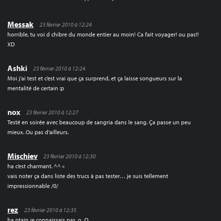
Messak
23 février 2010 à 12:24
horrible, tu voi d chibre du monde entier au moin! Ca fait voyager! ou pas!!
XD
Ashki
23 février 2010 à 12:24
Moi j’ai test et c’est vrai que ça surprend, et ça laisse songueurs sur la
mentalité de certain :p
nox
23 février 2010 à 12:27
Testé en soirée avec beaucoup de sangria dans le sang. Ça passe un peu
mieux. Ou pas d’ailleurs.
Mischiev
23 février 2010 à 12:30
ha c’est charmant. ^^ »
vais noter ça dans liste des trucs à pas tester… je suis tellement
impressionnable /0/
rez
23 février 2010 à 12:35
ha ptain je connaissais pas. o_O .