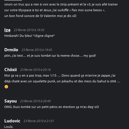
sinon un truc qui a rien à voir avec le strip présent et la v3, je suis allé trainer
sur votre Myspace à toi et Jesus, j’ai surkiffé « Fais moi oune besos ».
un bon fond sonore de St Valentin moi je dis xD
Ize
23 février 2010 à 19:35
Hmbzrah! Du bleu! *cligne cligne*
Drmilo
23 février 2010 à 19:45
ptin.. j’ai test… et je suis tombé sur la meme chose… my god!
Chiixii
23 février 2010 à 20:16
Moi ça va y en a pas trop, max 1/15 … Donc quand ça m’arrive je zappe, j’ai
déjà chaté avec un squelette punk, un pikachu et des mecs du bahut à côté …
Sayou
23 février 2010 à 20:49
OMG J’suis tombé sur un petit pénis en érection ça m’as deg’ oO
Ludovic
23 février 2010 à 21:01
Loulz.