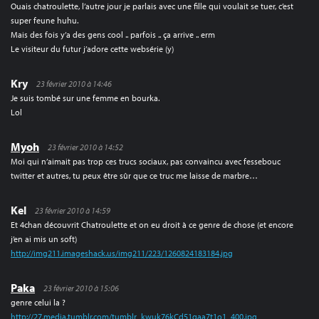
Ouais chatroulette, l’autre jour je parlais avec une fille qui voulait se tuer, c’est
super feune huhu.
Mais des fois y’a des gens cool .. parfois .. ça arrive .. erm
Le visiteur du futur j’adore cette websérie (y)
Kry
23 février 2010 à 14:46
Je suis tombé sur une femme en bourka.
Lol
Myoh
23 février 2010 à 14:52
Moi qui n’aimait pas trop ces trucs sociaux, pas convaincu avec fessebouc
twitter et autres, tu peux être sûr que ce truc me laisse de marbre…
Kel
23 février 2010 à 14:59
Et 4chan découvrit Chatroulette et on eu droit à ce genre de chose (et encore
j’en ai mis un soft)
http://img211.imageshack.us/img211/223/1260824183184.jpg
Paka
23 février 2010 à 15:06
genre celui la ?
http://27.media.tumblr.com/tumblr_kwuk76kCd51qaa7t1o1_400.jpg