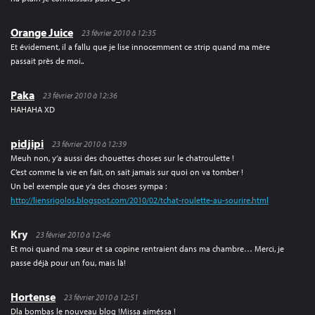
Orange Juice
23 février 2010 à 12:35
Et évidement, il a fallu que je lise innocemment ce strip quand ma mère
passait près de moi..
Paka
23 février 2010 à 12:36
HAHAHA XD
pidjipi
23 février 2010 à 12:39
Meuh non, y’a aussi des chouettes choses sur le chatroulette !
C’est comme la vie en fait, on sait jamais sur quoi on va tomber !
Un bel exemple que y’a des choses sympa :
http://liensrigolos.blogspot.com/2010/02/tchat-roulette-au-sourire.html
Kry
23 février 2010 à 12:46
Et moi quand ma sœur et sa copine rentraient dans ma chambre… Merci, je
passe déjà pour un fou, mais là!
Hortense
23 février 2010 à 12:51
Dla bombas le nouveau blog !Missa aiméssa !