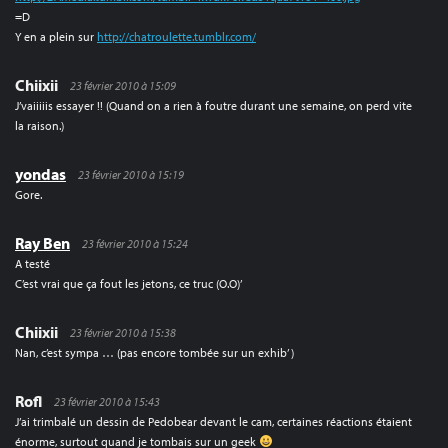
=D
Y en a plein sur
http://chatroulette.tumblr.com/
Chiixii
23 février 2010 à 15:09
J’vaiiiiis essayer !! (Quand on a rien à foutre durant une semaine, on perd vite
la raison.)
yondas
23 février 2010 à 15:19
Gore.
Ray Ben
23 février 2010 à 15:24
A testé
C’est vrai que ça fout les jetons, ce truc (O.O)’
Chiixii
23 février 2010 à 15:38
Nan, c’est sympa … (pas encore tombée sur un exhib’ )
Rofl
23 février 2010 à 15:43
J’ai trimbalé un dessin de Pedobear devant le cam, certaines réactions étaient
énorme, surtout quand je tombais sur un geek