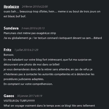
ilpalazzo
24 février 2010 à 22:00
ouais bah… beaucoup trop d’bites, hein… meme si au bout de trois jours on
est blasé, bof bof.
Sundava
3 mars 2010 à 20:13
Ptain,mais c’est même pas exagéré,ce strip
J’ai eu globalement ça : 1er test,un connard s’astiquant devant sa cam…Bâtard
Fritz
1 juillet 2010 à 21:29
Bonsoir,
En me baladant sur votre blog fort intéressant, que fut ma surprise en
découvrant une photo de moi dans ce billet!
je vous demanderais donc de la retirer sans attendre, en cas de refus je
n’hésiterais pas à contacter les autorités compétentes et à déclencher les
procédures judiciaires adaptées.
En comptant sur votre compréhension.
Gaeos
30 janvier 2017 à 8:19
VISITEUR DU TURFU!!!!!!!!!
Wha! on voyage vraiment dans le temps avec ce blog! Me sens tellement