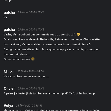
l’hippi
galcha
23 février 2010 à 17:46
Va
galcha
23 février 2010 à 17:48
Vache, y’en a qui ont des commentaires trop constructifs
Ouais donc Paka va devenir Piédophile, il aime les hommes, et Chatroulette
j’suis allé voir, y’a pas mal de …choses comme tu montres si bien xD
C’est gore comme site en fait. Parce qu’un coup, y’a une mamie, un coup un
mec en train de se…
On se demande quoi
Chiixii
23 février 2010 à 18:09
Victor: tu cherches les emmerdes …
Olivier
23 février 2010 à 18:46
A peine j’ai tester j’suis tomber sur le même trip xD Ca fout les boules :p
Volya
23 février 2010 à 18:49
ah juste un truc, c’est possib’ de faire en sorte que lorsqu’on clique sur le logo