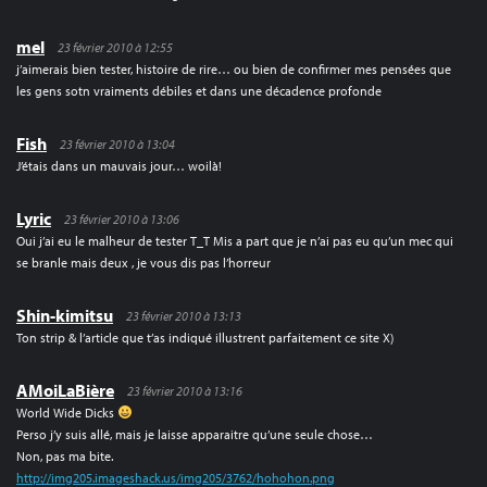
mel
23 février 2010 à 12:55
j’aimerais bien tester, histoire de rire… ou bien de confirmer mes pensées que
les gens sotn vraiments débiles et dans une décadence profonde
Fish
23 février 2010 à 13:04
J’étais dans un mauvais jour… woilà!
Lyric
23 février 2010 à 13:06
Oui j’ai eu le malheur de tester T_T Mis a part que je n’ai pas eu qu’un mec qui
se branle mais deux , je vous dis pas l’horreur
Shin-kimitsu
23 février 2010 à 13:13
Ton strip & l’article que t’as indiqué illustrent parfaitement ce site X)
AMoiLaBière
23 février 2010 à 13:16
World Wide Dicks
Perso j’y suis allé, mais je laisse apparaitre qu’une seule chose…
Non, pas ma bite.
http://img205.imageshack.us/img205/3762/hohohon.png