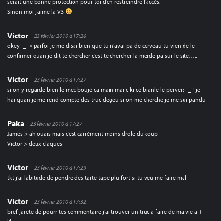
serait une bonne protection pour toi d’en restreindre l’accès.
Sinon moi j’aime la V3
Victor
23 février 2010 à 17:26
okey -_- » parfoi je me disai bien que tu n’avai pa de cerveau tu vien de le
confirmer quan je dit te chercher c’est te chercher la merde pa sur le site…..
Victor
23 février 2010 à 17:27
si on y regarde bien le mec bouje ca main mai c ki ce branle le pervers -_-‘ je
hai quan je me rend compte des truc degeu si on me cherche je me sui pandu
Paka
23 février 2010 à 17:27
James > ah ouais mais c’est carrément moins drole du coup
Victor > deux claques
Victor
23 février 2010 à 17:29
tkt j’ai labitude de pendre des tarte tape plu fort si tu veu me faire mal
Victor
23 février 2010 à 17:32
bref jarete de pourr tes commentaire j’ai trouver un truc a faire de ma vie a +