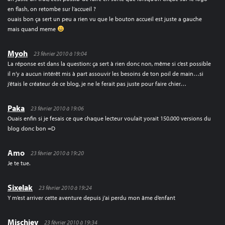
en flash, on retombe sur l’accueil ?
ouais bon ça sert un peu a rien vu que le bouton accueil est juste a gauche
mais quand meme
Myoh
23 février 2010 à 19:04
La réponse est dans la question: ça sert à rien donc non, même si c’est possible
il n’y a aucun intérêt mis à part assouvir les besoins de ton poil de main…si
j’étais le créateur de ce blog, je ne le ferait pas juste pour faire chier…
Paka
23 février 2010 à 19:06
Ouais enfin si je fesais ce que chaque lecteur voulait yorait 150.000 versions du
blog donc bon =D
Amo
23 février 2010 à 19:20
Je te tue.
Sixelak
23 février 2010 à 19:24
Y m’est arriver cette aventure depuis j’ai perdu mon âme d’enfant
Mischiev
23 février 2010 à 19:34