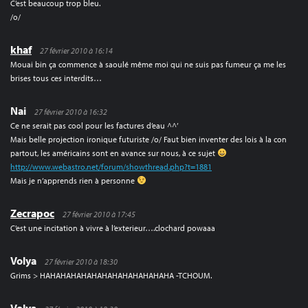
C’est beaucoup trop bleu.
/o/
khaf
27 février 2010 à 16:14
Mouai bin ça commence à saoulé même moi qui ne suis pas fumeur ça me les
brises tous ces interdits…
Nai
27 février 2010 à 16:32
Ce ne serait pas cool pour les factures d’eau ^^’
Mais belle projection ironique futuriste /o/ Faut bien inventer des lois à la con
partout, les américains sont en avance sur nous, à ce sujet
http://www.webastro.net/forum/showthread.php?t=1881
Mais je n’apprends rien à personne
Zecrapoc
27 février 2010 à 17:45
C’est une incitation à vivre à l’exterieur….clochard powaaa
Volya
27 février 2010 à 18:30
Grims > HAHAHAHAHAHAHAHAHAHAHAHAHA -TCHOUM.