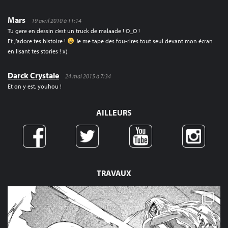
Mars
19 avril 2010 à 11:14
Tu gere en dessin c’est un truck de malaade ! O_O !
Et j’adore tes histoire !
Je me tape des fou-rires tout seul devant mon écran
en lisant tes stories ! x)
Darck Crystale
24 mai 2015 à 7:34
Et on y est, youhou !
AILLEURS
TRAVAUX