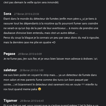
c’est pas demain la veille qu’on sera innondé)
Sora
27 février 2010 à 23:56
Étant dans le monde du détecteur de fumées (enfin mon père u_u) je tiens à
rassurer tout les dépendants à la nicotine qu’ils pourront fumer sans craindre
ne serait-ce qu’un bip de la part de leur avertisseur… à moins de prendre une
daubasse chinoise bien entendu, mais c’est un autre débat…
Perso du coup la blague je la connais un peu par cœur, donc du mal à rigouler,
mais la dernière case me plie en quatre =D
Pegase
28 février 2010 à 0:09
Je ne fume pas, j’en suis fier, et je veux bien laisser mon adresse à Ardwen. \o\
saleteur
28 février 2010 à 1:00
me suis bien poiler en voyant le strip mais… ya un detecteur de fumée dans
mon salon et mes parents fume comme des turcs (un bon paquet par
soirée…) et bizarement le detecteur s’est rarement mis en route ^^ m’enfin tu
rox tout quand meme paka
Tigamer
28 février 2010 à 6:45
Et si on fait un pet, vous croyez que ça s’active quand même ? *et là Paka a un