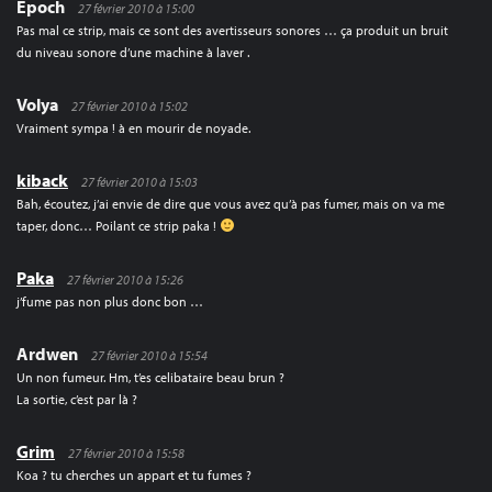
Epoch
27 février 2010 à 15:00
Pas mal ce strip, mais ce sont des avertisseurs sonores … ça produit un bruit
du niveau sonore d’une machine à laver .
Volya
27 février 2010 à 15:02
Vraiment sympa ! à en mourir de noyade.
kiback
27 février 2010 à 15:03
Bah, écoutez, j’ai envie de dire que vous avez qu’à pas fumer, mais on va me
taper, donc… Poilant ce strip paka !
Paka
27 février 2010 à 15:26
j’fume pas non plus donc bon …
Ardwen
27 février 2010 à 15:54
Un non fumeur. Hm, t’es celibataire beau brun ?
La sortie, c’est par là ?
Grim
27 février 2010 à 15:58
Koa ? tu cherches un appart et tu fumes ?