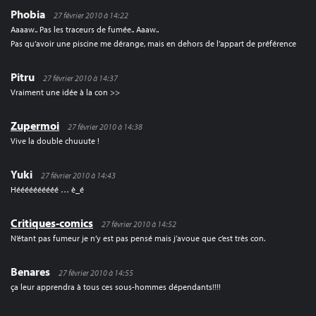
Phobia
27 février 2010 à 14:22
Aaaaw.. Pas les traceurs de fumée.. Aaaw..
Pas qu’avoir une piscine me dérange, mais en dehors de l’appart de préférence
Pitru
27 février 2010 à 14:37
Vraiment une idée à la con >>
Zupermoi
27 février 2010 à 14:38
Vive la double chuuute !
Yuki
27 février 2010 à 14:43
Héééééééééé … è_é
Critiques-comics
27 février 2010 à 14:52
N’étant pas fumeur je n’y est pas pensé mais j’avoue que c’est très con.
Benares
27 février 2010 à 14:55
ça leur apprendra à tous ces sous-hommes dépendants!!!!