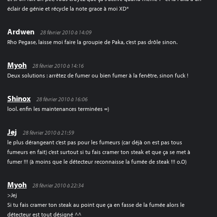
éclair de génie et récycle la note grace à moi XD*
Ardwen
28 février 2010 à 14:09
Rho Pegase, laisse moi faire la groupie de Paka, c’est pas drôle sinon.
Myoh
28 février 2010 à 14:16
Deux solutions : arrêtez de fumer ou bien fumer à la fenêtre, sinon fuck !
Shinox
28 février 2010 à 16:06
lool. enfin les maintenances terminées =)
Jej
28 février 2010 à 21:59
le plus dérangeant c’est pas pour les fumeurs (car déjà on est pas tous
fumeurs en fait) c’est surtout si tu fais cramer ton steak et que ça se met à
fumer !!! (à moins que le détecteur reconnaisse la fumée de steak !!! o.O)
Myoh
28 février 2010 à 22:34
>Jej
Si tu fais cramer ton steak au point que ça en fasse de la fumée alors le
détecteur est tout désigné ^^