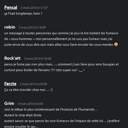
Pencal
3 mars 2010 à 17:57
ça f’sait longtemps, hein ?
robin
3 mars 2010 à 19:09
un message à toutes personnes qui comme j’ai pus le lire traitent les fumeurs
de « sous-hommes ». moi personnellement je ne suis pas fumeur mais j’ai
juste envie de vous dire ceci: mais allez vous faire enculer les sous-merdes
Rock'att
3 mars 2010 à 19:49
perso je fume pas non plus mais….. comment j’vais faire pour ems bougies et
surtout pour brûler de l’encens ??? c’est super nul –__–‘
Farcte
3 mars 2010 à 23:04
Ça va être inonder chez moi … :'(
Grim
4 mars 2010 à 0:05
c’est le débat le plus ininterressant de l’histoire de l’humanité…
Autant le strip était drole,
autant savoir ce que pense les non-fumeurs de l’impact de cette loi… j’préfère
encore insulter le sac…