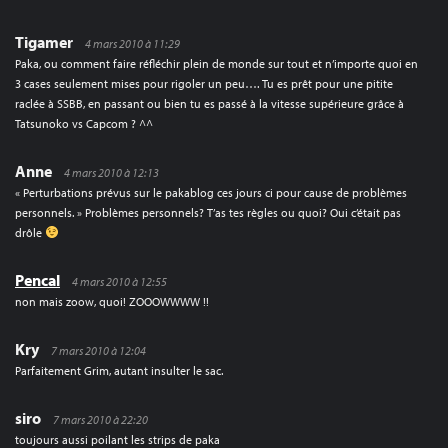
Tigamer
4 mars 2010 à 11:29
Paka, ou comment faire réfléchir plein de monde sur tout et n’importe quoi en
3 cases seulement mises pour rigoler un peu…. Tu es prêt pour une pitite
raclée à SSBB, en passant ou bien tu es passé à la vitesse supérieure grâce à
Tatsunoko vs Capcom ? ^^
Anne
4 mars 2010 à 12:13
« Perturbations prévus sur le pakablog ces jours ci pour cause de problèmes
personnels. » Problèmes personnels? T’as tes règles ou quoi? Oui c’était pas
drôle
Pencal
4 mars 2010 à 12:55
non mais zoow, quoi! ZOOOWWWW !!
Kry
7 mars 2010 à 12:04
Parfaitement Grim, autant insulter le sac.
siro
7 mars 2010 à 22:20
toujours aussi poilant les strips de paka