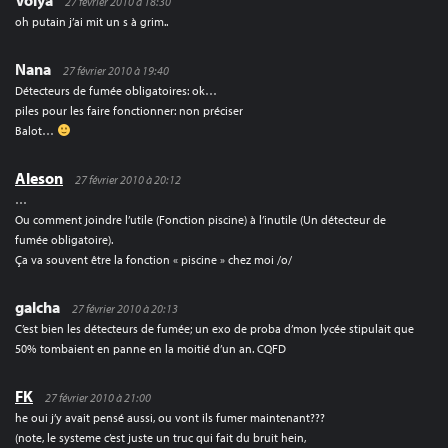
Volya
27 février 2010 à 18:30
oh putain j’ai mit un s à grim..
Nana
27 février 2010 à 19:40
Détecteurs de fumée obligatoires: ok…
piles pour les faire fonctionner: non préciser
Balot…
Aleson
27 février 2010 à 20:12
…
Ou comment joindre l’utile (Fonction piscine) à l’inutile (Un détecteur de
fumée obligatoire).
Ça va souvent être la fonction « piscine » chez moi /o/
galcha
27 février 2010 à 20:13
C’est bien les détecteurs de fumée; un exo de proba d’mon lycée stipulait que
50% tombaient en panne en la moitié d’un an. CQFD
FK
27 février 2010 à 21:00
he oui j’y avait pensé aussi, ou vont ils fumer maintenant???
(note, le systeme c’est juste un truc qui fait du bruit hein,