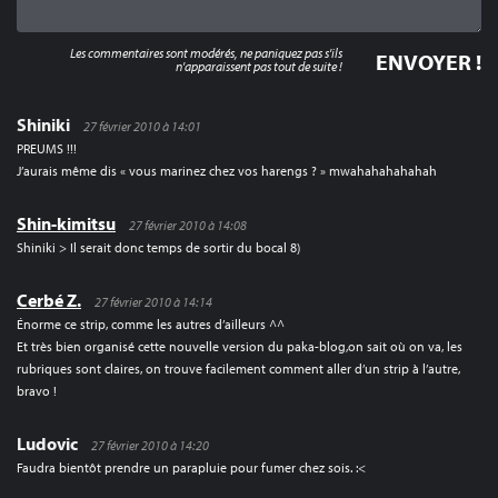
Les commentaires sont modérés, ne paniquez pas s'ils
n'apparaissent pas tout de suite !
Shiniki
27 février 2010 à 14:01
PREUMS !!!
J’aurais même dis « vous marinez chez vos harengs ? » mwahahahahahah
Shin-kimitsu
27 février 2010 à 14:08
Shiniki > Il serait donc temps de sortir du bocal 8)
Cerbé Z.
27 février 2010 à 14:14
Énorme ce strip, comme les autres d’ailleurs ^^
Et très bien organisé cette nouvelle version du paka-blog,on sait où on va, les
rubriques sont claires, on trouve facilement comment aller d’un strip à l’autre,
bravo !
Ludovic
27 février 2010 à 14:20
Faudra bientôt prendre un parapluie pour fumer chez sois. :<