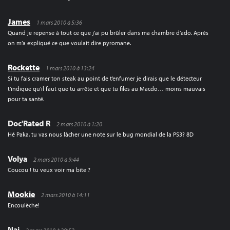
James
1 mars 2010 à 5:36
Quand je repense à tout ce que j’ai pu brûler dans ma chambre d’ado. Après
on m’a expliqué ce que voulait dire pyromane.
Rockette
1 mars 2010 à 13:24
Si tu fais cramer ton steak au point de t’enfumer je dirais que le détecteur
t’indique qu’il faut que tu arrête et que tu files au Macdo… moins mauvais
pour ta santé.
Doc'Rated R
2 mars 2010 à 1:20
Hé Paka, tu vas nous lâcher une note sur le bug mondial de la PS3? 8D
Volya
2 mars 2010 à 9:44
Coucou ! tu veux voir ma bite ?
Mookie
2 mars 2010 à 14:11
Encoulèche!
Nai