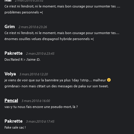
2 mars 2010 à 20:52
Ce n’est ni l’endroit, ni le moment, mais bon courage pour surmonter tes …
problèmes personnels =(
Grim
2 mars 2010 à 23:26
Ce n’est ni l’endroit, ni le moment, mais bon courage pour surmonter tes…
énormes couilles velues d’espagnol hybride personnels =(
Pakrette
2 mars 2010 à 23:45
Doc’Rated R > J’aime :D.
Volya
3 mars 2010 à 12:20
je viens de voir que sur la bannière ya plus 1day 1strip… malheur
grim&nai> non mais c’était un des messages de paka sur son tweet.
Pencal
3 mars 2010 à 16:00
vas-y tu nous fais encore une pseudo-mort, là ?
Pakrette
3 mars 2010 à 17:45
Fake sale sac !