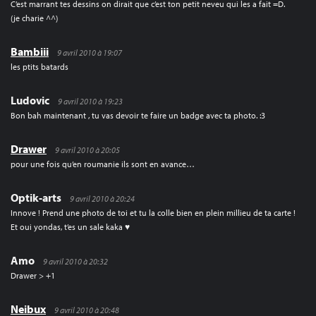
C’est marrant tes dessins on dirait que c’est ton petit neveu qui les a fait =D.
(je charie ^^)
Bambiii
9 avril 2010 à 19:07
les ptits batards
Ludovic
9 avril 2010 à 19:23
Bon bah maintenant , tu vas devoir te faire un badge avec ta photo. :3
Drawer
9 avril 2010 à 20:05
pour une fois qu’en roumanie ils sont en avance…
Optik-arts
9 avril 2010 à 20:24
Innove ! Prend une photo de toi et tu la colle bien en plein millieu de ta carte !
Et oui yondas, t’es un sale kaka ♥
Amo
9 avril 2010 à 20:32
Drawer > +1
Neibux
9 avril 2010 à 20:48