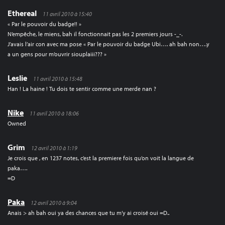
Ethereal
11 avril 2010 à 15:40
« Par le pouvoir du badge!! »
N’empêche, le miens, bah il fonctionnait pas les 2 premiers jours -_-.
J’avais l’air con avec ma pose « Par le pouvoir du badge Ubi…. ah bah non….y
a un gens pour m’ouvrir siouplaiii??? »
Leslie
11 avril 2010 à 15:48
Han ! La haine ! Tu dois te sentir comme une merde nan ?
Nike
11 avril 2010 à 18:06
Owned
Grim
12 avril 2010 à 1:19
Je crois que , en 1237 notes, c’est la premiere fois qu’on voit la langue de
paka….
=D
Paka
12 avril 2010 à 9:04
Anais > ah bah oui ya des chances que tu m’y ai croisé oui =D..