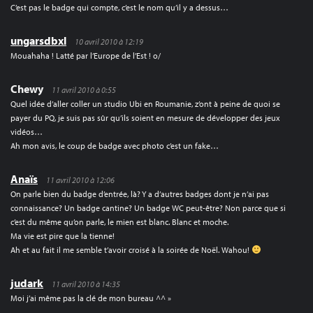
C’est pas le badge qui compte, c’est le nom qu’il y a dessus…
ungarsdbxl
10 avril 2010 à 12:19
Mouahaha ! Latté par l’Europe de l’Est ! o/
Chewy
11 avril 2010 à 0:55
Quel idée d’aller coller un studio Ubi en Roumanie, z’ont à peine de quoi se
payer du PQ, je suis pas sûr qu’ils soient en mesure de développer des jeux
vidéos…
Ah mon avis, le coup de badge avec photo c’est un fake…
Anaïs
11 avril 2010 à 12:06
On parle bien du badge d’entrée, là? Y a d’autres badges dont je n’ai pas
connaissance? Un badge cantine? Un badge WC peut-être? Non parce que si
c’est du même qu’on parle, le mien est blanc. Blanc et moche.
Ma vie est pire que la tienne!
Ah et au fait il me semble t’avoir croisé à la soirée de Noël. Wahou!
judark
11 avril 2010 à 14:35
Moi j’ai même pas la clé de mon bureau ^^ »