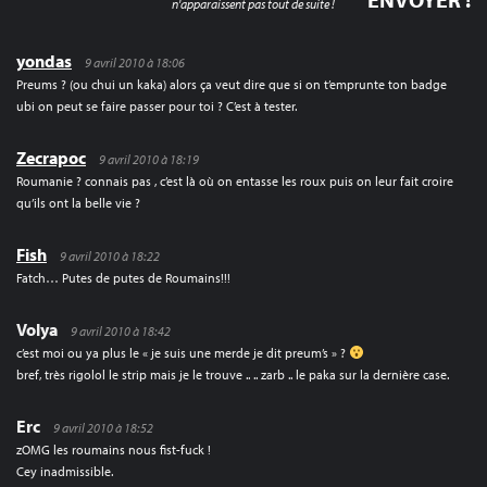
n'apparaissent pas tout de suite !
yondas
9 avril 2010 à 18:06
Preums ? (ou chui un kaka) alors ça veut dire que si on t’emprunte ton badge
ubi on peut se faire passer pour toi ? C’est à tester.
Zecrapoc
9 avril 2010 à 18:19
Roumanie ? connais pas , c’est là où on entasse les roux puis on leur fait croire
qu’ils ont la belle vie ?
Fish
9 avril 2010 à 18:22
Fatch… Putes de putes de Roumains!!!
Volya
9 avril 2010 à 18:42
c’est moi ou ya plus le « je suis une merde je dit preum’s » ?
bref, très rigolol le strip mais je le trouve .. .. zarb .. le paka sur la dernière case.
Erc
9 avril 2010 à 18:52
zOMG les roumains nous fist-fuck !
Cey inadmissible.