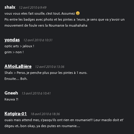
shalx
12 avril 2010 à 9:49
vous vous etes fait souille, c’est tout. Assumez
Pis entre les badges avec photo et les pintes a 1euro, je sens que va y’avoir un
mouvement de foule vers la Roumanie la muahahaha
yondas
12 avril 2010 à 10:31
optic arts > jaloux !
grim > non !
AMoiLaBière
12 avril 2010 à 13:36
Shalx > Perso, je penche plus pour les pintes à 1 euro.
Ensuite… Boh.
Gneeh
13 avril 2010 à 10:41
Keuwa ?!
Kotgira-01
18 avril 2010 à 18:36
ouais mais attend mec, s’pasqu’ils ont rien en roumanie!!! Leur macdo doit et’
dégeu et.. bon okay, ya des putes en roumanie…