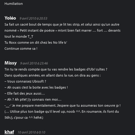
Humiliation
Yoléo
9 avril 2010 à 20:53
Sa fait un sacré bout de temps que je lit tes strip, et celui ainsi qu’un autre
nommé « Petit instant de poésie » m’ont bien fait marrer … fort … devants
tout le monde T_T
Tu Roxx comme on dit chez les No life ‘o’
Continue comme sa !
Missy
9 avril 2010 à 23:46
Tin tu te rends compte que tu vas rendre les badges d’Ubi’ cultes ?
Dans quelques années, en allant dans la rue, on dira au gens :
– Vous connaisez Ubisoft ?
– Ah ouais c’est la boite avec les badges !
– Elle fait des jeux aussi…
– Ah ? Ah pt’et’ j’y connais rien moi…
-__-‘ Je me prepare mentalement. J’espere que tu assumeras ton oeuvre ;p !
(… Utilise plus ton badge qu’il level up, noob ^^. En roumanie, ils font du
56h/j, c’pour ca ^^ héhé.)
khaf
10 avril 2010 à 0:10