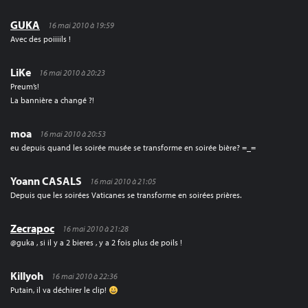
GUKA
16 mai 2010 à 19:59
Avec des poiiiils !
LiKe
16 mai 2010 à 20:23
Preum’s!
La bannière a changé ?!
moa
16 mai 2010 à 20:53
eu depuis quand les soirée musée se transforme en soirée bière? =_=
Yoann CASALS
16 mai 2010 à 21:05
Depuis que les soirées Vaticanes se transforme en soirées prières.
Zecrapoc
16 mai 2010 à 21:28
@guka , si il y a 2 bieres , y a 2 fois plus de poils !
Killyoh
16 mai 2010 à 22:36
Putain, il va déchirer le clip!