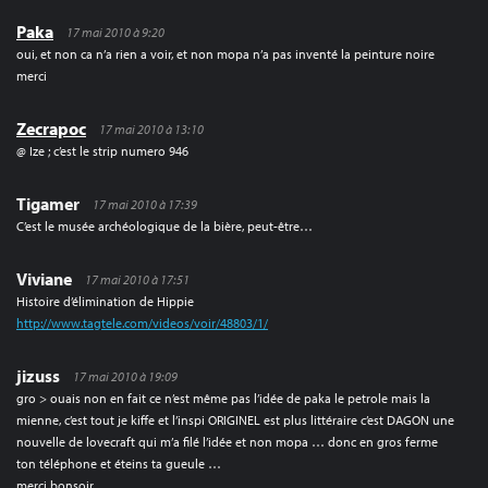
Paka
17 mai 2010 à 9:20
oui, et non ca n’a rien a voir, et non mopa n’a pas inventé la peinture noire
merci
Zecrapoc
17 mai 2010 à 13:10
@ Ize ; c’est le strip numero 946
Tigamer
17 mai 2010 à 17:39
C’est le musée archéologique de la bière, peut-être…
Viviane
17 mai 2010 à 17:51
Histoire d’élimination de Hippie
http://www.tagtele.com/videos/voir/48803/1/
jizuss
17 mai 2010 à 19:09
gro > ouais non en fait ce n’est même pas l’idée de paka le petrole mais la
mienne, c’est tout je kiffe et l’inspi ORIGINEL est plus littéraire c’est DAGON une
nouvelle de lovecraft qui m’a filé l’idée et non mopa … donc en gros ferme
ton téléphone et éteins ta gueule …
merci bonsoir …