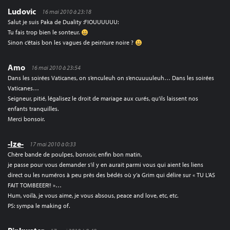
Ludovic
16 mai 2010 à 23:18
Salut je suis Paka de Duality :FIOUUUUUU:
Tu fais trop bien le sonteur.
Sinon c’étais bon les vagues de peinture noire ?
Amo
16 mai 2010 à 23:54
Dans les soirées Vaticanes, on s’enculeuh on s’encuuuuleuh… Dans les soirées
Vaticanes…
Seigneur, pitié, légalisez le droit de mariage aux curés, qu’ils laissent nos
enfants tranquilles.
Merci bonsoir.
-Ize-
17 mai 2010 à 0:33
Chère bande de poulpes, bonsoir, enfin bon matin,
je passe pour vous demander s’il y en aurait parmi vous qui aient les liens
direct ou les numéros à peu près des bédés où y’a Grim qui délire sur « TU L’AS
FAIT TOMBEEER!! »…
Hum, voilà, je vous aime, je vous absous, peace and love, etc, etc.
PS: sympa le making of.