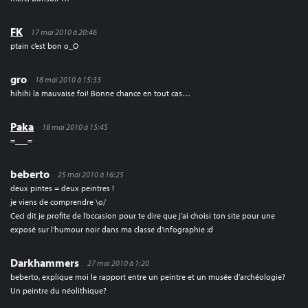
FK
17 mai 2010 à 20:46
ptain c’est bon o_O
gro
18 mai 2010 à 15:33
hihihi la mauvaise foi! Bonne chance en tout cas…
Paka
18 mai 2010 à 15:45
=___=
beberto
25 mai 2010 à 16:25
deux pintes = deux peintres !
je viens de comprendre \o/
Ceci dit je profite de l’occasion pour te dire que j’ai choisi ton site pour une
exposé sur l’humour noir dans ma classe d’infographie :d
Darkhammers
27 mai 2010 à 1:20
beberto, explique moi le rapport entre un peintre et un musée d’archéologie?
Un peintre du néolithique?