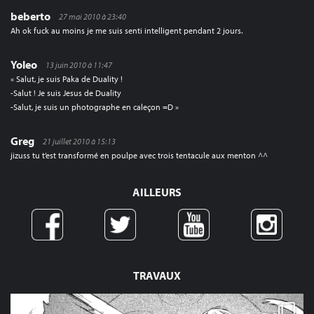
beberto
27 mai 2010 à 23:40
Ah ok fuck au moins je me suis senti intelligent pendant 2 jours.
Yoleo
13 juin 2010 à 11:47
« Salut, je suis Paka de Duality !
-Salut ! Je suis Jesus de Duality
-Salut, je suis un photographe en caleçon =D »
Greg
21 juillet 2010 à 15:13
jizuss tu t’est transformé en poulpe avec trois tentacule aux menton ^^
AILLEURS
TRAVAUX