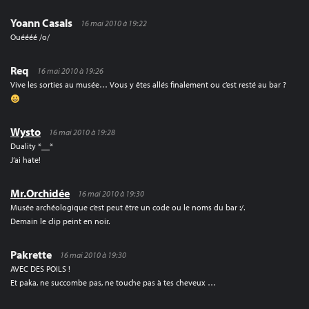
Yoann Casals
16 mai 2010 à 19:22
Ouéééé /o/
Req
16 mai 2010 à 19:26
Vive les sorties au musée… Vous y êtes allés finalement ou c’est resté au bar ?
Wysto
16 mai 2010 à 19:28
Duality *__*
J’ai hate!
Mr.Orchidée
16 mai 2010 à 19:30
Musée archéologique c’est peut être un code ou le noms du bar :/.
Demain le clip peint en noir.
Pakrette
16 mai 2010 à 19:30
AVEC DES POILS !
Et paka, ne succombe pas, ne touche pas à tes cheveux …