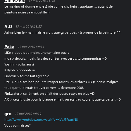
Pinkwater
17 mai 2010 à 8:48
Le making of donne envie :3 (de voir le clip hein .. quoique … autant de
peinture noire ça émoustille !)
A.O
17 mai 2010 à 8:57
J’aime bien le « nan mais je crois que ça part pas » à propos de la peinture ^^
Paka
17 mai 2010 à 9:14
LiKe > depuis au moins une semaine ouais
moa > depuis… bah, fais des soirées avec Jesus, tu comprendras =D
Yoann > voila, aussi
Killyoh > oooooh ui
Ludovic > tout a fait agreable
-Ize- > oula, t’es bon pour te retaper toutes les archives =D je pense malgres
tout que tu devrais trouver ca vers… decembre 2008
Pinkwater > carrément, on a fait des poses sexys en plus =D
A.O > c’etait juste pour la blague en fait, on etait au courant que ca partait =D
gro
17 mai 2010 à 9:19
http://www.youtube.com/watch?v=XVaJTRxq6N8
Vous connaissez?