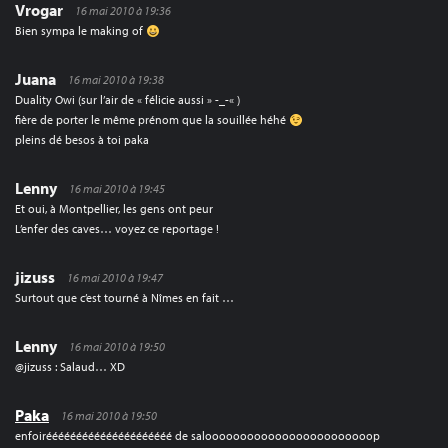
Vrogar
16 mai 2010 à 19:36
Bien sympa le making of
Juana
16 mai 2010 à 19:38
Duality Owi (sur l’air de « félicie aussi » -_-« )
fière de porter le même prénom que la souillée héhé
pleins dé besos à toi paka
Lenny
16 mai 2010 à 19:45
Et oui, à Montpellier, les gens ont peur
L’enfer des caves… voyez ce reportage !
jizuss
16 mai 2010 à 19:47
Surtout que c’est tourné à Nîmes en fait …
Lenny
16 mai 2010 à 19:50
@jizuss : Salaud… XD
Paka
16 mai 2010 à 19:50
enfoirééééééééééééééééééééé de saloooooooooooooooooooooooop