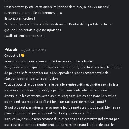
Uhuh
C’est marrant, j’y étai cette année et l’année dernière, j’ai pas vu un seul
cureton ou grenouille de bénitier.. °__0
Ils sont bien cachés !
Par contre y’a eu de bien belles dédicaces à Boutin de la part de certains
groupes.. ^^ c’était la grosse rigolade !
(Walls of Jericho represent)
Pitouli
28 juin 2010 à 2:43
Chouette !
Je vais pouvoir faire la voix qui s’élève seule contre la foule !
Bon, evidemment, quand quelqu’un lance un troll, il ne faut pas trop le nourrir
de peur de le faire tomber malade. Cependant, une abscence totale de
réaction pourrait porter à confusion.
Tout ça pour dire que que faire le parallèle entre crétin et chrétien extrêmiste
me semble totalement justifié, cependant sous entendre par sa manière
d’écrire que les chrétiens (avec un h et une) sont des crétins (sans le h et le e
qu’on a mis au mot d’à côté) est juste un raccourci de mauvais goût !
Et qui plus est pas nécessaire vu que le jeu de mot aurait tout aussi bien eu sa
place en faisant le premier parallèle dont je parlais au début…
Bon, voila, je suis le représentant d’un chrétiens pas extrêmiste (tellement pas
que c’est bien pour défendre ceux qui sont maintenant la proie de tous les