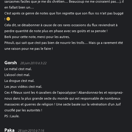
sarcasmes faciles que je me dis chrétien… Beaucoup ne me croiraient pas…), il
en fallait bien un…
C’est après ce genre de notes que l’on regrette que son flux rss n’ait pas buggé
!
Cela dit, se désabonner à cause de ces rares occasions du flux reviendrait à
perdre quantité de note plus en phase avec ses goûts et sa pensée !
Berk pour cette note, merci pour les autres,
Pitouli, qui sait que c’est pas bien de nourrir les trolls… Mais ça a rarement été
une raison pour ne pas le faire !
Gorsh
28 juin 2010 à 3:22
Le métal c’est mal.
L’alcool c’est mal.
La drogue c’est mal.
Les jeux vidéos c’est mal.
Ces 4 fléaux sont les 4 cavaliers de l’apocalypse ! Abandonnez-les et rejoignez-
nous dans la plus grande secte du monde qui est responsable de nombreux
massacres et guerres de religion ! Une secte basée sur la vénération d’un Juif
crucifié par les autorités !
PS : Laule.
Paka
28 juin 2010 à 7:16