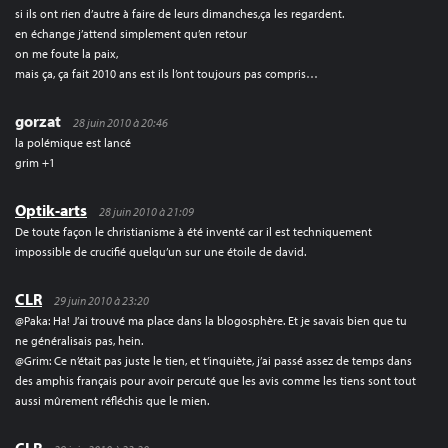
si ils ont rien d’autre à faire de leurs dimanches,ça les regardent.
en échange j’attend simplement qu’en retour
on me foute la paix,
mais ça, ça fait 2010 ans est ils l’ont toujours pas compris…
gorzat
28 juin 2010 à 20:46
la polémique est lancé
grim +1
Optik-arts
28 juin 2010 à 21:09
De toute façon le christianisme à été inventé car il est techniquement
impossible de crucifié quelqu’un sur une étoile de david.
CLR
29 juin 2010 à 23:20
@Paka: Ha! J’ai trouvé ma place dans la blogosphère. Et je savais bien que tu
ne généralisais pas, hein.
@Grim: Ce n’était pas juste le tien, et t’inquiète, j’ai passé assez de temps dans
des amphis français pour avoir percuté que les avis comme les tiens sont tout
aussi mûrement réfléchis que le mien.