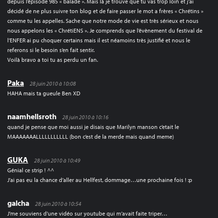
depuis l’épisode 985 « balade ». Mais là je trouve que tu vas trop loin et j’ai
décidé de ne plus suivre ton blog et de faire passer le mot a frères « Chrétins »
comme tu les appelles. Sache que notre mode de vie est très sérieux et nous
nous appelons les « ChrétiENS ». Je comprends que l’évènement du festival de
l’ENFER ai pu choquer certains mais il est néamoins très justifié et nous le
referons si le besoin s’en fait sentir.
Voilà bravo a toi tu as perdu un fan.
Paka
28 juin 2010 à 10:08
HAHA mais ta gueule Ben XD
naamhellsroth
28 juin 2010 à 10:16
quand je pense que moi aussi je disais que Marilyn manson c’etait le
MAAAAAAALLLLLLLLLLL (bon c’est de la merde mais quand meme)
GUKA
28 juin 2010 à 10:49
Génial ce strip ! ^^
J’ai pas eu la chance d’aller au Hellfest, dommage…une prochaine fois ! :p
galcha
28 juin 2010 à 10:54
J’me souviens d’une vidéo sur youtube qui m’avait faite triper…