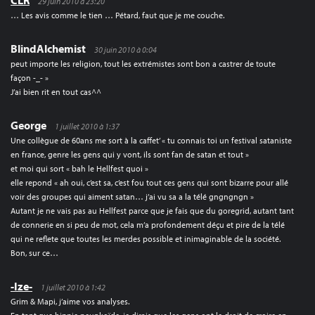
CLR
29 juin 2010 à 23:20
… Les avis comme le tien … Pétard, faut que je me couche.
BlindAlchemist
30 juin 2010 à 0:04
peut importe les religion, tout les extrémistes sont bon a castrer de toute
façon -_- »
J’ai bien rit en tout cas^^
George
1 juillet 2010 à 1:37
Une collègue de 60ans me sort à la caffet’ « tu connais toi un festival sataniste
en france, genre les gens qui y vont, ils sont fan de satan et tout »
et moi qui sort « bah le Hellfest quoi »
elle repond « ah oui, c’est sa, c’est fou tout ces gens qui sont bizarre pour allé
voir des groupes qui aiment satan… j’ai vu sa a la télé gngngngn »
Autant je ne vais pas au Hellfest parce que je fais que du goregrid, autant tant
de connerie en si peu de mot, cela m’a profondement déçu et pire de la télé
qui ne reflete que toutes les merdes possible et inimaginable de la société.
Bon, sur ce…
-Ize-
1 juillet 2010 à 1:42
Grim & Mapi, j’aime vos analyses.