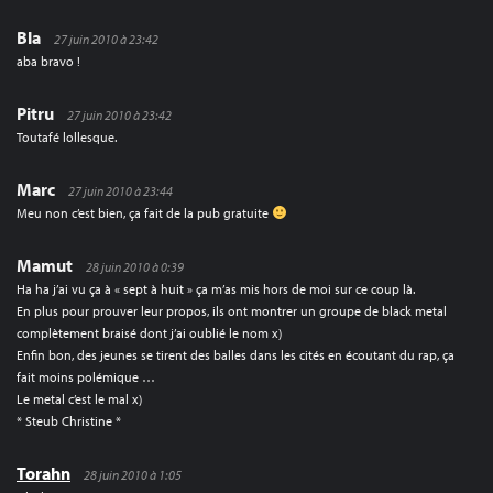
Bla
27 juin 2010 à 23:42
aba bravo !
Pitru
27 juin 2010 à 23:42
Toutafé lollesque.
Marc
27 juin 2010 à 23:44
Meu non c’est bien, ça fait de la pub gratuite
Mamut
28 juin 2010 à 0:39
Ha ha j’ai vu ça à « sept à huit » ça m’as mis hors de moi sur ce coup là.
En plus pour prouver leur propos, ils ont montrer un groupe de black metal
complètement braisé dont j’ai oublié le nom x)
Enfin bon, des jeunes se tirent des balles dans les cités en écoutant du rap, ça
fait moins polémique …
Le metal c’est le mal x)
* Steub Christine *
Torahn
28 juin 2010 à 1:05