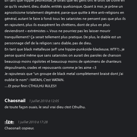
En tant que hippie peunkoïde, je dirais que les gens ont le droit de croire en
ce qu’ils veulent, dieu, diable, entités quelconque. Quant à moi, je prône un
agnosticisme totalement dégénéré, parce-que quitte à être anti-religions en
général, autant le faire à fond: tous les satanistes ne pensent pas que plus ils
en rajoutent, plus ils exaspèrent les chrétiens, dont de plus en plus
deviendront « extrémistes ». Vous ne pourriez pas les laisser mourir
tranquillement? Ça serait tellement plus pratique. De plus, le diable est un
personnage clef de la religion: sans diable, pas de dieu.
En tant que black métalleuse (arf! une hippie-punkoïde-blackeuse, WTF?) , je
pense quand même que sans satanistes on aurait des paroles de chanson
beaucoup moins rigolotes et beaucoup moins de spécimens de chanteurs
dégoulinants, crades et repoussants comme je les aime <3
Je rajouterais que "un groupe de black metal complètement braisé dont j’ai
oublié le nom" : WATAIN, C'est WATAIN.
…Et pour finir: CTHULHU RULES!!
Chaosnail
1 juillet 2010 à 12:05
de toute façon ouais, le seul vrai dieu c’est Cthulhu.
-Ize-
1 juillet 2010 à 17:28
Chaosnail: copieur.