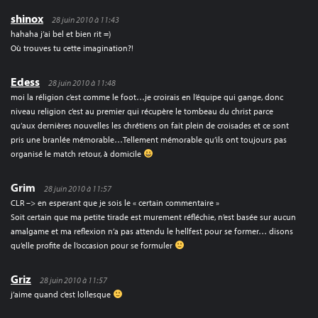
shinox
28 juin 2010 à 11:43
hahaha j’ai bel et bien rit =)
Où trouves tu cette imagination?!
Edess
28 juin 2010 à 11:48
moi la réligion c’est comme le foot…je croirais en l’équipe qui gange, donc
niveau religion c’est au premier qui récupère le tombeau du christ parce
qu’aux dernières nouvelles les chrétiens on fait plein de croisades et ce sont
pris une branlée mémorable…Tellement mémorable qu’ils ont toujours pas
organisé le match retour, à domicile
Grim
28 juin 2010 à 11:57
CLR –> en esperant que je sois le « certain commentaire »
Soit certain que ma petite tirade est murement réfléchie, n’est basée sur aucun
amalgame et ma reflexion n’a pas attendu le hellfest pour se former… disons
qu’elle profite de l’occasion pour se formuler
Griz
28 juin 2010 à 11:57
j’aime quand c’est lollesque