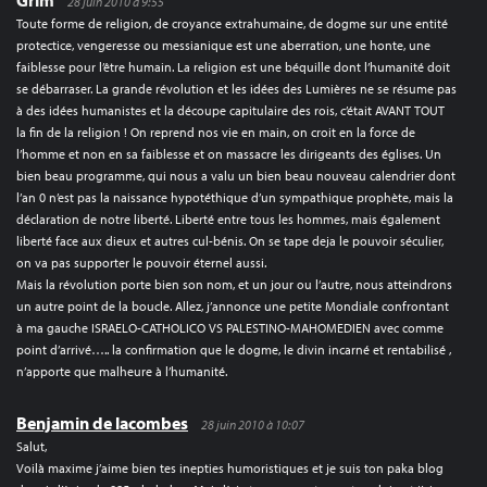
Grim
28 juin 2010 à 9:55
Toute forme de religion, de croyance extrahumaine, de dogme sur une entité
protectice, vengeresse ou messianique est une aberration, une honte, une
faiblesse pour l’être humain. La religion est une béquille dont l’humanité doit
se débarraser. La grande révolution et les idées des Lumières ne se résume pas
à des idées humanistes et la découpe capitulaire des rois, c’était AVANT TOUT
la fin de la religion ! On reprend nos vie en main, on croit en la force de
l’homme et non en sa faiblesse et on massacre les dirigeants des églises. Un
bien beau programme, qui nous a valu un bien beau nouveau calendrier dont
l’an 0 n’est pas la naissance hypotéthique d’un sympathique prophète, mais la
déclaration de notre liberté. Liberté entre tous les hommes, mais également
liberté face aux dieux et autres cul-bénis. On se tape deja le pouvoir séculier,
on va pas supporter le pouvoir éternel aussi.
Mais la révolution porte bien son nom, et un jour ou l’autre, nous atteindrons
un autre point de la boucle. Allez, j’annonce une petite Mondiale confrontant
à ma gauche ISRAELO-CATHOLICO VS PALESTINO-MAHOMEDIEN avec comme
point d’arrivé….. la confirmation que le dogme, le divin incarné et rentabilisé ,
n’apporte que malheure à l’humanité.
Benjamin de lacombes
28 juin 2010 à 10:07
Salut,
Voilà maxime j’aime bien tes inepties humoristiques et je suis ton paka blog