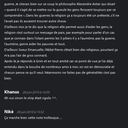
guerre. Je citerais bien sur ce coup le philosophe Alexendre Astier qui disait
« quand il s’agit de se mettre sur la gueule les gens finissent toujours par ce
comprendre ». Dans les guerres la religion ça a toujours été un prétexte, s’il ne
l’avait pas ils auraient trouver autre chose.
D’ailleurs moi je te dis que la religion elle permet aussi d’aider les gens, la
religion c’est surtout un message de paix, par exemple pour parler d’un cas
que je connais dans l’islam permis les 5 piliers il y a l’aumône, pas la guerre,
l’aumône, genre aider les pauvres et tout.
D’ailleurs Soeur Emanuelle, l’Abbé Pierre c’était bien des religieux, pourtant ça
m’a pas l’air de gros connard.
Après là je réponds à Grim et en tout amitié car ce point de vue je l’ai déjà
entendu dans la bouche de nombreux amis à moi, on est en démocratie et
chacun pense ce qu’il veut. Néanmoins ne faites pas de généralités c’est pas
bien.
Khanus
28 juin 2010 à 14:59
Ah oui sinon le strip était rigolo ^^.
Nikè
28 juin 2010 à 15:52
Ça marche bien cette note trollesque…