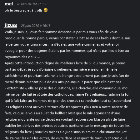
mel
28 juin 2010 à 15:57
oh le beau sujet à trolls
jizuss
28 juin 2010 à 16:13
Voila je suis là, Jésus fait homme descendus par mis vous afin de vous
prodiguer la bonne parole, venus constater la bêtise de ses brebis dont je suis
le berger, votre ignorances n’a d’égales que votre conneries et votre foi
aveugle, pour des dogmes établis par les hommes qui n’ont pas lieu d’être au
royaumes des cieux…
Après cette introduction digne du meilleurs livre de SF du monde, je prend
part au débat, je suis d’origine chrétienne, ma mère enseigne même le
catéchisme, et pourtant cela ne la dérange absolument pas que je sois fan de
métal depuis bientôt plus de dix ans, pourquoi ? parce que elle n’est pas
« extrémiste », elle se pose des questions, elle cherche, elle communique, moi
même par de fait je côtoie des catholiques, j’aime l’art religieux, j’admire la foi
qui à fait faire au hommes de grandes choses ( cathédrales tout ça ),cependant
les religions sont arrivés à termes elle n’apportes plus rien à notre société de
faits, ce que je vois au sujet du hellfest n’est que le râle agonisant d’une
religion mourante qui se débat en voulant redorer son blason afin de faire
oublier les dérives des prêtres et autres partisans car, le message de toutes les
religions du livre ( pour les taches : le judaïsme,l’islam et le christianisme ) et
de s’aimer les uns les autres, de vivre dans le respect de tout un chacun qu’il