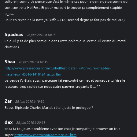
culture inconnu. Je pense que c’est le même cas pour le genre de personne qui
sont contre la HellFest. Et pour ma part je trouve ça complètement stupide
u_u…
Pour en revenir à la note j’ai kiffé ~ ( Du second degré ça fait pas de mal 8D ).
Spadeas
28 juin 2010 à 18:15
Ce qu’il y as de plus comique dans cette polémique, c’est qu’il existe du métal
chrétiens.
Shaa
28 juin 2010 à 18:35
http://www.presseocean.fr/actu/hellfest_detail_-Mon-cure-chez-les-
metalleux_45516-1418424_actu.Htm
parceque j’y étais aussi, parceque j’ai rencontré ce mec et parceque tu frise le
raccourci trop rapide sur nous autre pauvres croyants là…^^
Zar
28 juin 2010 à 19:30
Edess, l’épisode Charles Martel, c’était juste le prologue ?
dex
28 juin 2010 à 20:11
paka ta toujours t probleme avec ton chat je compatit j’ ai trouver un truc
super
http://www.chatminou.com/accueil.htm