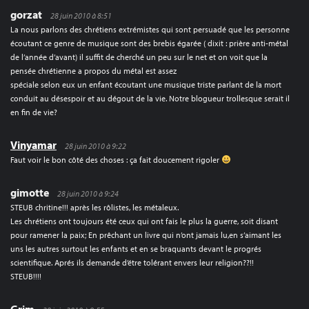
gorzat
28 juin 2010 à 8:51
La nous parlons des chrétiens extrémistes qui sont persuadé que les personne
écoutant ce genre de musique sont des brebis égarée ( dixit : prière anti-métal
de l’année d’avant) il suffit de cherché un peu sur le net et on voit que la
pensée chrétienne a propos du métal est assez
spéciale selon eux un enfant écoutant une musique triste parlant de la mort
conduit au désespoir et au dégout de la vie. Notre blogueur trollesque serait il
en fin de vie?
Vinyamar
28 juin 2010 à 9:22
Faut voir le bon côté des choses : ça fait doucement rigoler
gimotte
28 juin 2010 à 9:24
STEUB chritine!!! après les rôlistes, les métaleux.
Les chrétiens ont toujours été ceux qui ont fais le plus la guerre, soit disant
pour ramener la paix; En prêchant un livre qui n’ont jamais lu,en s’aimant les
uns les autres surtout les enfants et en se braquants devant le progrés
scientifique. Aprés ils demande d’étre tolérant envers leur religion??!!
STEUB!!!!