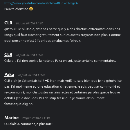
http://www.youtube.com/watch?v=KHn7o1-xgxA
Pauvre christine
CLR
28 juin 2010 à 11:26
@Pitouli: Je plussoie, c’est pas parce que y a des chrétins extrémistes dans nos
rangs qu’il faut cracher gratuitement sur les autres croyants non plus. Comme
quoi personne n’est à l’abri des amalgames foireux.
CLR
28 juin 2010 à 11:28
Cela dit, j’ai rien contre la note de Paka en soi, juste certains commentaires.
Paka
28 juin 2010 à 11:28
CLR > ah je t’attendais toi ! =D Non mais voilà tu sais bien que je ne généralise
pas, j’ai moi meme eu une education chretienne, je suis baptisé, communié et
re-communié, moi c’est justes certains actes et certaines paroles que je trouve
débiles (et le docu des JMJ de strip tease que je trouve absolument
fantastique ok)) ^^
Marine
28 juin 2010 à 11:38
Oulalalala, comment je plussoie !