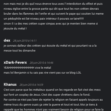
non mais moi je dis quil nous énerve tous avec l’ interdiction du elfest et puis
niveau église entre la grosse partie qui dit que tout les non crétien devrais
bruler dans les flammes de l’ enfer et qui suivent le pape qui soutien lui meme
un pédophile est bé niveau paix intérieur il pourais se taire!!!!!!
sinon il i a des mec crétien super simpas avec qui je menten bien meme si
jécoute du métal !
dex
28 juin 2010 à 14:11
je connais dalleur des crétien qui écoute du métal et qui pourtant va a la
messe tout les dimanche
xDark-Feverx
28 juin 2010 à 14:46
YEAHHHHHHHHHHHHH vive le métal
mais lol Benjamin si tu sais pas rire vient pas sur se blog LOL
Khanus
28 juin 2010 à 14:59
C’est con parce que les métaleux quand on les regarde en fait c’est des mecs
qui font un cosplay de Jesus. C’est des super chrétiens dans le fond.
Par contre ce n’est pas bien de rejeter la religion en faisant appels toujours au
même trucs du genre ouais ça crée la guerre et tout et tout. Moi je tiens à
rappelé que les hommes n’ont pas vraiment besoin de religion pour se faire la