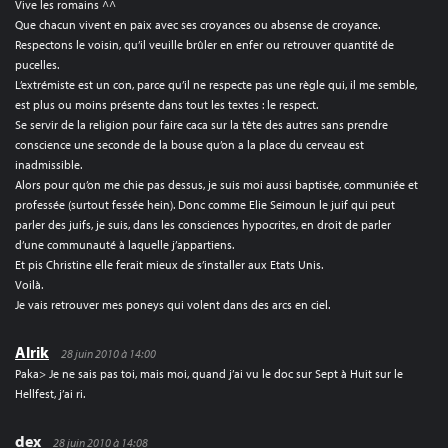
Vive les romains ^^
Que chacun vivent en paix avec ses croyances ou absense de croyance.
Respectons le voisin, qu’il veuille brûler en enfer ou retrouver quantité de
pucelles.
L’extrémiste est un con, parce qu’il ne respecte pas une règle qui, il me semble,
est plus ou moins présente dans tout les textes : le respect.
Se servir de la religion pour faire caca sur la tête des autres sans prendre
conscience une seconde de la bouse qu’on a la place du cerveau est
inadmissible.
Alors pour qu’on me chie pas dessus, je suis moi aussi baptisée, communiée et
professée (surtout fessée hein). Donc comme Elie Seimoun le juif qui peut
parler des juifs, je suis, dans les consciences hypocrites, en droit de parler
d’une communauté à laquelle j’appartiens.
Et pis Christine elle ferait mieux de s’installer aux Etats Unis.
Voilà.
Je vais retrouver mes poneys qui volent dans des arcs en ciel.
Alrik
28 juin 2010 à 14:00
Paka> Je ne sais pas toi, mais moi, quand j’ai vu le doc sur Sept à Huit sur le
Hellfest, j’ai ri.
dex
28 juin 2010 à 14:08