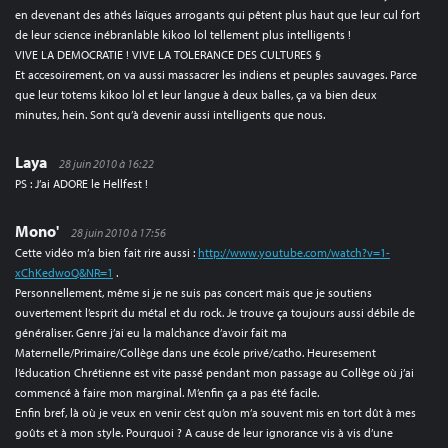
en devenant des athés laïques arrogants qui pêtent plus haut que leur cul fort
de leur science inébranlable kikoo lol tellement plus intelligents !
VIVE LA DEMOCRATIE ! VIVE LA TOLERANCE DES CULTURES §
Et accesoirement, on va aussi massacrer les indiens et peuples sauvages. Parce
que leur totems kikoo lol et leur langue à deux balles, ça va bien deux
minutes, hein. Sont qu’à devenir aussi intelligents que nous.
Laya
28 juin 2010 à 16:22
PS : J’ai ADORE le Hellfest !
Mono'
28 juin 2010 à 17:56
Cette vidéo m’a bien fait rire aussi :
http://www.youtube.com/watch?v=1-
xChKedwoQ&NR=1
.
Personnellement, même si je ne suis pas concert mais que je soutiens
ouvertement l’esprit du métal et du rock. Je trouve ça toujours aussi débile de
généraliser. Genre j’ai eu la malchance d’avoir fait ma
Maternelle/Primaire/Collège dans une école privé/catho. Heuresement
l’éducation Chrétienne est vite passé pendant mon passage au Collège où j’ai
commencé à faire mon marginal. M’enfin ça a pas été facile.
Enfin bref, là où je veux en venir c’est qu’on m’a souvent mis en tort dût à mes
goûts et à mon style. Pourquoi ? A cause de leur ignorance vis à vis d’une