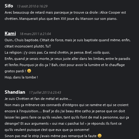
Sifo
13 août 2010 à 16:29
Avec beaucoup de retard mais parceque je trouve ca drole : Alice Cooper est
chrétien. Manquerait plus que Ben XVI joue du Manson sur son piano.
Kami
18 mars 2011 à 21:04
Ouin.. Chuis baptisée. C’était de force, mais je suis baptisée quand même. enfin,
c’était inconscient plutôt. TuT
La religion : j’y crois pas. Ca rend chrétin, je pense. Bref, voilà quoi.
Enfin, quand je serais morte, je veux juste aller dans les limbes, entre le paradis
et l’enfer. Pourquoi je dis ça ? Bah, c’est pour avoir la lumière et le chauffage
gratos pardi !
Hop, dans la tombe !
Shandian
17 juillet 2013 à 23:43
Je suis Chrétien et fan de métal et autre…
Non mais ça m’énerve ces connards d’intégros qui se raméne et qui se croient
encore à l’inquisition… Braif je dis j’ai beau être catho je pense que on doit
laisser les gens faire ce qu’ils veulen, tant qu’ils font de mal à personne, qui ça
dérange? Et aux arguments « oui mai c paichai lol » je réponds: Ils font ce
qu’ils veulent puisque c’est que eux que ça concerne!
Sinon pas mal le strip j’avais même pas remarqué la faute