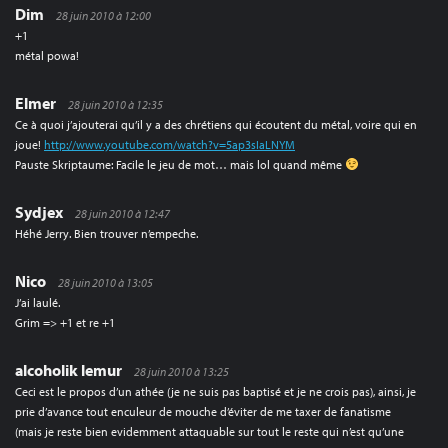
Dim
28 juin 2010 à 12:00
+1
métal powa!
Elmer
28 juin 2010 à 12:35
Ce à quoi j’ajouterai qu’il y a des chrétiens qui écoutent du métal, voire qui en
joue!
http://www.youtube.com/watch?v=5ap3sIaLNYM
Pauste Skriptaume: Facile le jeu de mot… mais lol quand même
Sydjex
28 juin 2010 à 12:47
Héhé Jerry. Bien trouver n’empeche.
Nico
28 juin 2010 à 13:05
J’ai laulé.
Grim => +1 et re +1
alcoholik lemur
28 juin 2010 à 13:25
Ceci est le propos d’un athée (je ne suis pas baptisé et je ne crois pas), ainsi, je
prie d’avance tout enculeur de mouche d’éviter de me taxer de fanatisme
(mais je reste bien evidemment attaquable sur tout le reste qui n’est qu’une