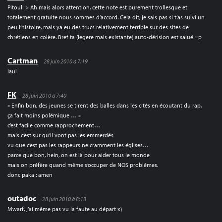
Pitouli > Ah mais alors attention, cette note est purement trollesque et
totalement gratuite nous sommes d’accord. Cela dit, je sais pas si t’as suivi un
peu l’histoire, mais ya eu des trucs relativement terrible sur des sites de
chrétiens en colère. Bref ta (legere mais existante) auto-dérision est salué =p
Cartman
28 juin 2010 à 7:19
laul
FK
28 juin 2010 à 7:40
« Enfin bon, des jeunes se tirent des balles dans les cités en écoutant du rap,
ça fait moins polémique … »
c’est facile comme rapprochement…
mais c’est sur qu’il vont pas les emmerdés
vu que c’est pas les rappeurs ne cramment les églises…
parce que bon, hein, on est là pour aider tous le monde
mais on préfère quand même s’occuper de NOS problêmes.
donc paka : amen
outadoc
28 juin 2010 à 8:13
Mwarf, j’ai même pas vu la faute au départ x)