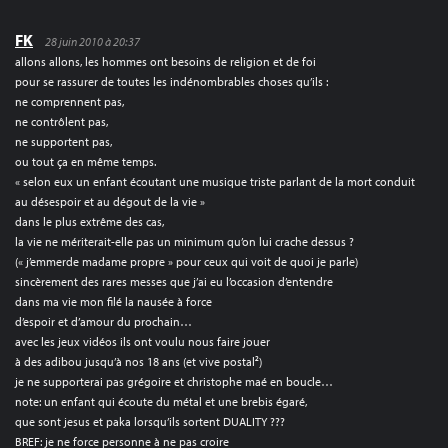
FK
28 juin 2010 à 20:37
allons allons, les hommes ont besoins de religion et de foi
pour se rassurer de toutes les indénombrables choses qu’ils :
ne comprennent pas,
ne contrôlent pas,
ne supportent pas,
ou tout ça en même temps.
« selon eux un enfant écoutant une musique triste parlant de la mort conduit
au désespoir et au dégout de la vie »
dans le plus extrême des cas,
la vie ne mériterait-elle pas un minimum qu’on lui crache dessus ?
(« j’emmerde madame propre » pour ceux qui voit de quoi je parle)
sincèrement des rares messes que j’ai eu l’occasion d’entendre
dans ma vie mon filé la nausée à force
d’espoir et d’amour du prochain…
avec les jeux vidéos ils ont voulu nous faire jouer
à des adibou jusqu’à nos 18 ans (et vive postal²)
je ne supporterai pas grégoire et christophe maé en boucle…
note: un enfant qui écoute du métal et une brebis égaré,
que sont jesus et paka lorsqu’ils sortent DUALITY ???
BREF: je ne force personne à ne pas croire