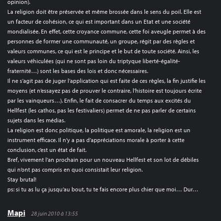
opinion).
La religion doit être préservée et même brossée dans le sens du poil. Elle est
un facteur de cohésion, ce qui est important dans un Etat et une société
mondialisée. En effet, cette croyance commune, cette foi aveugle permet à des
personnes de former une communauté, un groupe, régit par des règles et
valeurs communes, ce qui est le principe et le but de toute société. Ainsi, les
valeurs véhiculées (qui ne sont pas loin du triptyque liberté-égalité-
fraternité…) sont les bases des lois et donc nécessaires.
Il ne s’agit pas de juger l’application qui est faite de ces règles, la fin justifie les
moyens (et n’essayez pas de prouver le contraire, l’histoire est toujours écrite
par les vainqueurs…). Enfin, le fait de consacrer du temps aux excités du
Hellfest (les cathos, pas les festivaliers) permet de ne pas parler de certains
sujets dans les médias.
La religion est donc politique, la politique est amorale, la religion est un
instrument efficace. Il n’y a pas d’appréciations morale à porter à cette
conclusion, c’est un état de fait.
Bref, vivement l’an prochain pour un nouveau Hellfest et son lot de débiles
qui n’ont pas compris en quoi consistait leur religion.
Stay brutal!
ps: si tu as lu ça jusqu’au bout, tu te fais encore plus chier que moi… Dur…
Mapi
28 juin 2010 à 13:55