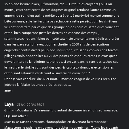
soit blanc, beurre, black,juif,mormon, etc … Or tout les croyants ( plus ou
moins ) ceux sont écarté de ses dogmes originel, rendant l’autre comme un
ennemi de son dieu qui ne mérite qu’a être tué martyrisé montré comme une
bête curieuse, et le hellfest n’a pas échappé à cette persécution, les chrétiens
veulent l’interdire par ce que des groupe on des paroles sataniques voire anti-
catho, bien comparons juste les derives de chacuns des camps (
satannistes/chrétiens ) bien bah coté sataniste une centaines d’églises brulées
dans les pays scandinaves, pour les chrétiens 2000 ans de persécutions
engendrer contre divers peuplade, inquisition, croisades, conversions forcées,
pillages, viols, pédophilies au vu des points de chaques camps je crois qu’on
devrait interdire la religions catholique, si on vas dans le sens des cathos car,
le meurtre, le viol, le vols sont des pechés capitaux donc par extension les
catho sont sataniste car ils vont à l’inverse de dieux non ?
Donc je vais conclure, dieux et mort, il mort de chagrin de voir ses brebis se
jetée de la falaise les unes après les autres …
amen
Laya
28 juin 2010 à 16:21
Grim -> Mouahaha. J’ai rarement lu autant de conneries en un seul message.
Et je suis athée !
Mais tu as raison : Ecrasons l’homophobie en devenant hétérophobe !
Massacrons le racisme en devenant racistes nous-mêmes ! Tuons les croyants