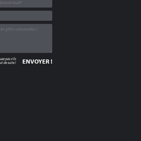
z pas s'ils
t de suite !