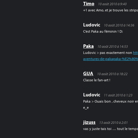
Timo
10 août 2010 à 9:40
+1 avec Amo, et je trouve les strip
Ludovic
10 août 2010 à 14:36
C’est Paka au féminin ! D:
Paka
10 août 2010 à 14:53
Ludovic > pas exactement non
ht
aventures-de-pakapaka-%E2%80%
GUA
10 août 2010 à 18:22
Classe le fan-art !
Ludovic
11 août 2010 à 1:23
Paka > Ouais bon , cheveux noir en
e_e
jizuss
13 août 2010 à 2:01
vas y juste tais toi … tout le tem