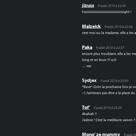
jizuss
9 août 2010 à 22:50
hiiiiiiiiiiiiiiiiiiiiiiiiiiiiiiiiiiiiiiiiiiiight !
Malzeick
9 août 2010 à 22:56
c’est moi ou la madame, elle a les
Paka
9 août 2010 à 22:57
encore plus troublant, elle a les
long et en brun !!! o.O
… sac
Sydjex
9 août 2010 à 23:03
*Bave* Grim la prochaine fois je vi
–‘) J’aimerais pas être a la place 
Tof'
9 août 2010 à 23:25
Ahahah !!
J’adore ! C’est la meilleure saison !!
Mono' ze mummy
9 août 2