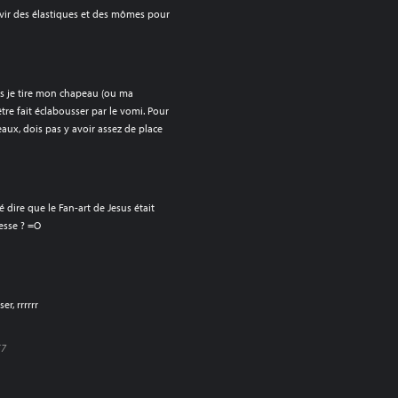
rvir des élastiques et des mômes pour
s je tire mon chapeau (ou ma
re fait éclabousser par le vomi. Pour
eaux, dois pas y avoir assez de place
 dire que le Fan-art de Jesus était
esse ? =O
r, rrrrrr
57