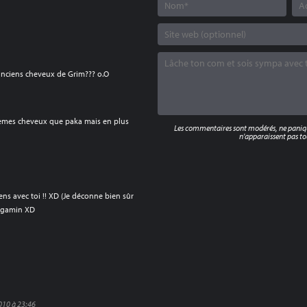
 anciens cheveux de Grim??? o.O
 memes cheveux que paka mais en plus
Les commentaires sont modérés, ne panique
n'apparaissent pas tou
ens avec toi !! XD (Je déconne bien sûr
du gamin XD
010 à 23:46