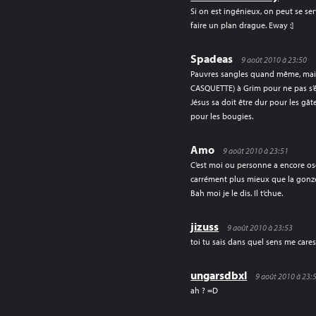
Si on est ingénieux, on peut se se
faire un plan drague. Eway :]
Spadeas
9 août 2010 à 23:50
Pauvres sangles quand même, mai
CASQUETTE) à Grim pour ne pas s’êt
Jésus sa doit être dur pour les gât
pour les bougies.
Amo
9 août 2010 à 23:51
C’est moi ou personne a encore osé
carrément plus mieux que la gonz
Bah moi je le dis. Il t’chue.
jizuss
9 août 2010 à 23:53
toi tu sais dans quel sens me caresse
ungarsdbxl
9 août 2010 à 23:
ah ? =D