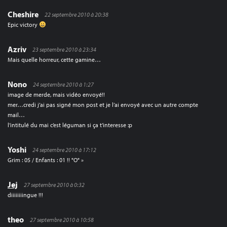
Cheshire
22 septembre 2010 à 20:38
Epic victory
Azriv
23 septembre 2010 à 23:34
Mais quelle horreur, cette gamine…
Nono
24 septembre 2010 à 1:27
image de merde, mais vidéo envoyé!!
mer…credi j’ai pas signé mon post et je l’ai envoyé avec un autre compte
mail…
l’intitulé du mai c’est léguman si ça t’interesse :p
Yoshi
24 septembre 2010 à 17:12
Grim : 05 / Enfants : 01 !! °O° »
Jej
27 septembre 2010 à 0:32
diiiiiiiingue !!!
theo
27 septembre 2010 à 10:58