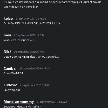
Du coup y’a des chances que moins de gens regardent tous les jours et envoie
une vidéo. Fin on verra bien.
keizo
21 septembre 2010 à 15:52
OH MON DIEU OH MON DIEU MES YEUUUUUX
moa
21 septembre 2010 à 17:32
yeah! vive les jeunes =D
Nikè
21 septembre 2010 à 17:54
C’était quoi ce MEME déjà ? Ah oui, pwned…
Canibal
21 septembre 2010 à 19:44
Grim POWNED!!
Ludovic
21 septembre 2010 à 20:08
Epic won girl.
Mono' ze mummy
21 septembre 2010 à 20:23
Zecrapoc : Heu… à Marseille ?