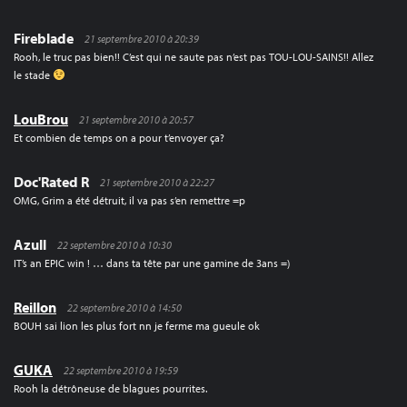
Fireblade
21 septembre 2010 à 20:39
Rooh, le truc pas bien!! C’est qui ne saute pas n’est pas TOU-LOU-SAINS!! Allez
le stade
LouBrou
21 septembre 2010 à 20:57
Et combien de temps on a pour t’envoyer ça?
Doc'Rated R
21 septembre 2010 à 22:27
OMG, Grim a été détruit, il va pas s’en remettre =p
Azull
22 septembre 2010 à 10:30
IT’s an EPIC win ! … dans ta tête par une gamine de 3ans =)
Reillon
22 septembre 2010 à 14:50
BOUH sai lion les plus fort nn je ferme ma gueule ok
GUKA
22 septembre 2010 à 19:59
Rooh la détrôneuse de blagues pourrites.