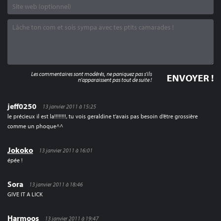
Les commentaires sont modérés, ne paniquez pas s'ils
n'apparaissent pas tout de suite !
jeff0250
13 janvier 2011 à 15:25
le précieux il est la!!!!!!!!, tu vois geraldine t’avais pas besoin d’être grossière
comme un phoque^^
Jokoko
13 janvier 2011 à 16:01
épée !
Sora
13 janvier 2011 à 18:46
GIVE IT A LICK
Harmoos
13 janvier 2011 à 19:47