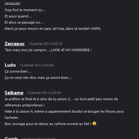
OMAGAD!
Trop fort le moment ou…
Et aussi quand…
Et alors ce passage ou…
Merci, je peux mourir en paix. (et hop, dans la tombe! UWIN)
Zecrapoc
13 janvier 2011 à 20:19
‘Tain mais moi j’ai compris…..LOOK AT MY HOOOORSE !
Ludo
13 janvier 2011 à 20:40
Ça sonne bien…
Ça ne veut rien dire, mais ça sonne bien…
Seikame
13 janvier 2011 à 20:49
Je préfère ce final là à celui de la saison 2… un tout petit peu moins de
références antiprofanes !
Hâte à la saison 4, même si apparemment faudra se bouger les fesses pour
l’acheter.
Bon courage pour le retour au rythme normal au fait !
Gorsh
13 janvier 2011 à 21:01