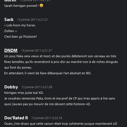
Sarah Kerrigan pwned !
Sack
13 janvier 2011 à 21:21
« Lick-horn my horse.
Zoltan. »
C’est bien ça l’histoire?
DNDM
13 janvier 2011 à 21:37
Un jour, Paka sera vieux et mort, et des punks débiteront son cerveau en très
fines lamelles, qu’ils revendront à prix d’or au marché noir à de riches drogués
qui font du poney.
En attendant, il vient de faire débarquer l’art abstrait en BD.
Dobby
13 janvier 2011 à 21:58
Kerrigan m’as juste tué XD.
Je voudrais remerciez Paka, Grim et ma prof de CP qui m’as appris à lire sans
quoi j’aurais pas pu mourir de rire devant cette histoire =D.
Doc'Rated R
13 janvier 2011 à 22:18
Ouais, j’me disais que cette saison était trop cohérente jusque maintenant xD