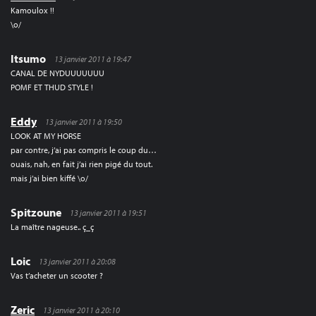
Kamoulox !!
\o/
Itsumo
13 janvier 2011 à 19:47
CANAL DE NYDUUUUUUU
POMF ET THUD STYLE !
Eddy
13 janvier 2011 à 19:50
LOOK AT MY HORSE
par contre, j’ai pas compris le coup du…
ouais, nah, en fait j’ai rien pigé du tout.
mais j’ai bien kiffé \o/
Spitzoune
13 janvier 2011 à 19:51
La maître nageuse.. ç_ç
Loic
13 janvier 2011 à 20:08
Vas t’acheter un scooter ?
Zeric
13 janvier 2011 à 20:10