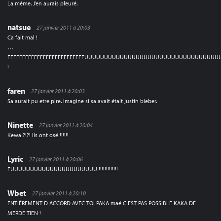
La même. J’en aurais pleuré.
natsue
27 janvier 2011 à 20:03
Ca fait mal !
…
FFFFFFFFFFFFFFFFFFFFFFFFFFUUUUUUUUUUUUUUUUUUUUUUUUUUUUUUUUUU
!
faren
27 janvier 2011 à 20:03
Sa aurait pu etre pire. Imagine si sa avait était justin bieber.
Ninette
27 janvier 2011 à 20:04
Kewa ?!?! Ils ont osé !!!!!!
Lyric
27 janvier 2011 à 20:06
FUUUUUUUUUUUUUUUUUUUUUU !!!!!!!!!!!!!
Wbet
27 janvier 2011 à 20:10
ENTIÈREMENT D ACCORD AVEC TOI PAKA maé C EST PAS POSSIBLE KAKA DE
MERDE TIEN !