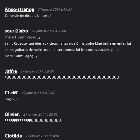
Anso-strange
27 janvier 2011 à 19:57
J’ai envie de dire … la loose !
souri2labo
27 janvier 2011 à 20:00
Prière à Saint Rageguy.
Saint Rageguy qui êtes aux cieux, faites que Christophe Maé brûle en enfer, lui
et ses guitares de nains, où bien sectionnez-lui les cordes vocales, pitié.
Merci Saint Rageguy !
Jaffre
27 janvier 2011 à 20:01
FUUUUUUUUUUUUUUUUUUUUUUUUUUUUUUUUUUUUUUUUUUUUU
CLeM'
27 janvier 2011 à 20:01
Gag >_<
Olivier.
27 janvier 2011 à 20:01
FFFFFFFFFFFFFFUUUUUUUUUUUU
Clotilde
27 janvier 2011 à 20:02