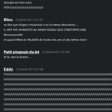
(Google est mon ami)
WTFUUUUUUUUUUUUUUUUU
Blizu
27 janvier 2011 à 21:07
se dire que shigeru miyamoto a eu la même décoration…
IL ONT MIS MIYAMOTO AU MEME NIVEAU QUE CHRISTOPHE MAE
Révoooooolte!
et quand PAKA en PALADIN de l’ordre des arts et des lettres hein?
Petit pingouin du 64
27 janvier 2011 à 21:08
Et là, c’est le drame…
Eddy
27 janvier 2011 à 21:08
FUUUUUUUUUUUUUUUUUUUUUUUUUUUUUUUUUUUUUUUUUUUUUUUUUUUUU
UUUUUUUUUUUUUUUUUUUUUUUUUUUUUUUUUUUUUUUUUUUUUUUUUUUUUU
UUUUUUUUUUUUUUUUUUUUUUUUUUUUUUUUUUUUUUUUUUUUUUUUUUUUUU
UUUUUUUUUUUUUUUUUUUUUUUUUUUUUUUUUUUUUUUUUUUUUUUUUUUUUU
UUUUUUUUUUUUUUUUUUUUUUUUUUUUUUUUUUUUUUUUUUUUUUUUUUUUUU
UUUUUUUUUUUUUUUUUUUUUUUUUUUUUUUUUUUUUUUUUUUUUUUUUUUUUU
UUUUUUUUUUUUUUUUUUUUUUUUUUUUUUUUUUUUUUUUUUUUUUUUUUUUUU
UUUUUUUUUUUUUUUUUUUUUUUUUUUUUUUUUUUUUUUUUUUUUUUUUUUUUU