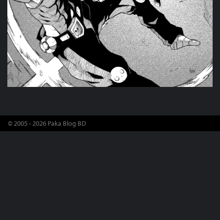
© 2005 - 2026 Paka Blog BD