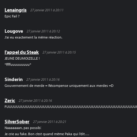
Lenaingris
27 janvier 2011 à 20:11
Epic Fail ?
Lougove
27 janvier 2011 à 20:12
J’ai eu exactement la même réaction.
l'appel du Steak
27 janvier 2011 à 20:15
JEUNE DEUMOIZELLE !
*ffffuuuuuuuuu*
Sinderin
27 janvier 2011 à 20:16
Gouvernement de merde = Récompense uniquement aux merdes =D
Zeric
27 janvier 2011 à 20:16
FUUUUUUUUUUUUUUUUUUUUUUUUUUUUUUUUUUUUUUUUUUUUUUUUUUUUU
SilverSober
27 janvier 2011 à 20:21
Naaaaaaan, pas possib’.
Je crie au fake. Bon c’est quand même Paka qui l’dit….