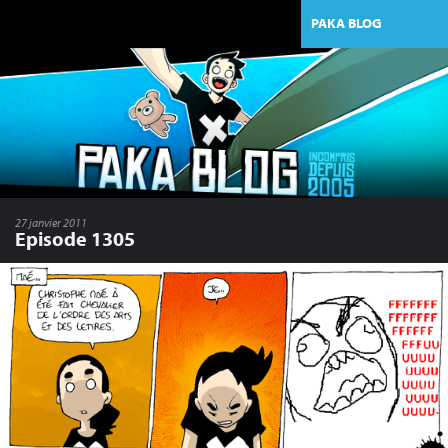
PAKA BLOG
27 janvier 2011
Episode 1305