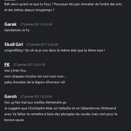
Béh alors qu’est-ce que tu fous ? Pourquoi t’es pas chevalier de l’ordre des arts
et des lettres depuis longtemps ?
Garak
27 janvier 2011 à 22:24
Gentlemen, le fu-
Skull Girl
27 janvier 2011 à 22:46
omgwtfbbq ! Oo ok la je suis dans le même état que la 3éme case !
FK
27 janvier 2011 à 23:18
moi j’m’en fou,
mon drapeau tricolor est noir-noir-noir…
paka chevalier de la légion d’horreur =D
Gorsh
27 janvier 2011 à 23:54
Oui, ça fait mal aux oreilles d’entendre ça.
Je suggère que Christophe Maé, on l’attache et on l’abandonne. Mitterand
avec. Va falloir te remettre à faire des plongées du coude, mais c’est pour la
bonne cause.