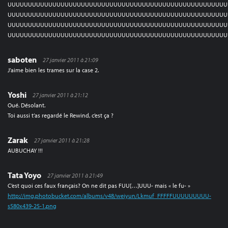
UUUUUUUUUUUUUUUUUUUUUUUUUUUUUUUUUUUUUUUUUUUUUUUUUUUUUU
UUUUUUUUUUUUUUUUUUUUUUUUUUUUUUUUUUUUUUUUUUUUUUUUUUUUUU
UUUUUUUUUUUUUUUUUUUUUUUUUUUUUUUUUUUUUUUUUUUUUUUUUUUUUU
UUUUUUUUUUUUUUUUUUUUUUUUUUUUUUUUUUUUUUUUUUUUUUUUUUUUUU
saboten
27 janvier 2011 à 21:09
J’aime bien les trames sur la case 2.
Yoshi
27 janvier 2011 à 21:12
Oué. Désolant.
Toi aussi t’as regardé le Rewind, c’est ça ?
Zarak
27 janvier 2011 à 21:28
AUBUCHAY !!!
Tata Yoyo
27 janvier 2011 à 21:49
C’est quoi ces faux français? On ne dit pas FUU[…]UUU- mais « le fu- »
http://img.photobucket.com/albums/v48/weiyun/Lkmuf_FFFFFUUUUUUUUU-
s580x439-25-1.png