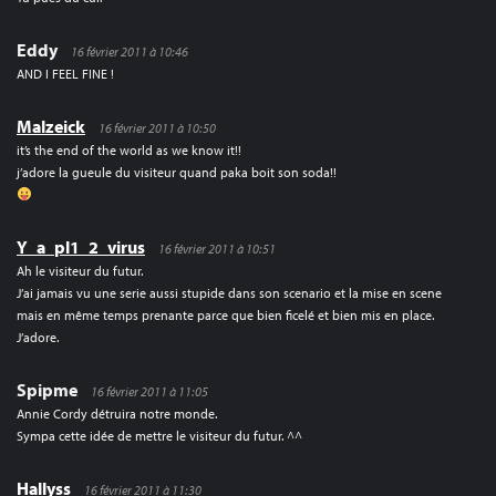
Eddy
16 février 2011 à 10:46
AND I FEEL FINE !
Malzeick
16 février 2011 à 10:50
it’s the end of the world as we know it!!
j’adore la gueule du visiteur quand paka boit son soda!!
Y_a_pl1_2_virus
16 février 2011 à 10:51
Ah le visiteur du futur.
J’ai jamais vu une serie aussi stupide dans son scenario et la mise en scene
mais en même temps prenante parce que bien ficelé et bien mis en place.
J’adore.
Spipme
16 février 2011 à 11:05
Annie Cordy détruira notre monde.
Sympa cette idée de mettre le visiteur du futur. ^^
Hallyss
16 février 2011 à 11:30