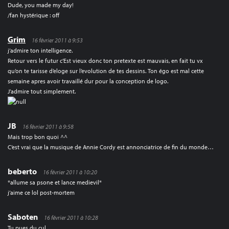
Dude, you made my day!
/fan hystérique : off
Grim
16 février 2011 à 9:53
j’admire ton intelligence.
Retour vers le futur c’Est vieux donc ton pretexte est mauvais, en fait tu vx
qu’on te tarisse d’eloge sur l’evolution de tes dessins. Ton égo est mal cette
semaine apres avoir travaillé dur pour la conception de logo.
J’admire tout simplement.
JB
16 février 2011 à 9:58
Mais trop bon quoi ^^
C’est vrai que la musique de Annie Cordy est annonciatrice de fin du monde…
beberto
16 février 2011 à 10:20
*allume sa psone et lance medievil*
j’aime ce lol post-mortem
Saboten
16 février 2011 à 10:28
Tu pues du cul.