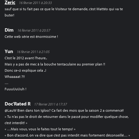
Zeric
16 février 2011 à 20:33
sauf que si tu fait pas ce que le Visiteur te demande, c’est Mattéo qui va te
buter!
Dim
16 février 2011 à 20:57
Cette web série est énormissime !
Yun
16 février 2011 à 21:05
C’est le 2012 avant l’heure..
Mais y a pas de mec à la bouche tentaculaire au premier plan !!
Donc ce-ci explique cela ..!
Whaaaaat ?!!
…
FuuuUuUuh !
Doc'Rated R
17 février 2011 à 17:37
@LauW Bien dans ton Igloo? Ca fait des mois que la saison 2 a commencé!
« Tu n’as pas le droit de retourner dans le passé pour modifier quelque chose,
c’est interdit! »
« …Mais vous, vous le faites tout le temps! »
« Bon d’accord, on va dire que c’est pas interdit mais fortement déconseillé… »