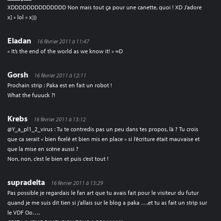
XDDDDDDDDDDDDDD Non mais tout ça pour une canette, quoi ! XD J’adore
x] « lol » x)))
Eladan
16 février 2011 à 11:47
« It’s the end of the world as we know it! » =D
Gorsh
16 février 2011 à 12:11
Prochain strip : Paka est en fait un robot !
What the fuuuck ?!
Krebs
16 février 2011 à 13:12
@Y_a_pl1_2_virus : Tu te contredis pas un peu dans tes propos, là ? Tu crois
que ca serait « bien ficelé et bien mis en place » si l’écriture était mauvaise et
que la mise en scène aussi ?
Non, non, c’est le bien et puis c’est tout !
supradelta
16 février 2011 à 13:29
Pas possible je regardais le fan art que tu avais fait pour le visiteur du futur
quand je me suis dit tien si j’allais sur le blog a paka ….et tu as fait un strip sur
le VDF Oo….