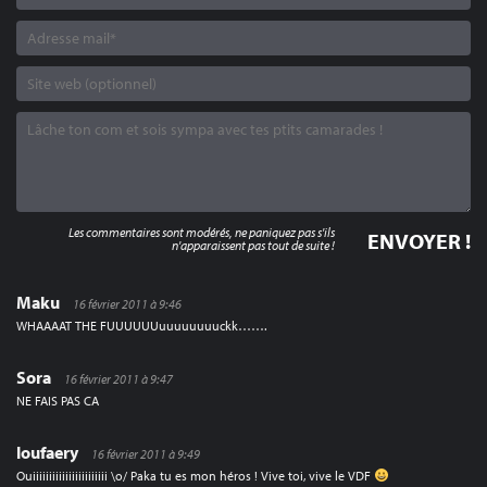
Les commentaires sont modérés, ne paniquez pas s'ils
n'apparaissent pas tout de suite !
Maku
16 février 2011 à 9:46
WHAAAAT THE FUUUUUUuuuuuuuuckk…….
Sora
16 février 2011 à 9:47
NE FAIS PAS CA
loufaery
16 février 2011 à 9:49
Ouiiiiiiiiiiiiiiiiiiiiiii \o/ Paka tu es mon héros ! Vive toi, vive le VDF