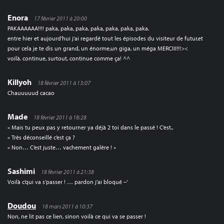
Enora
17 février 2011 à 20:00
PAKAAAAAA!!!! paka, paka, paka, paka, paka, paka, paka.
entre hier et aujourd’hui j’ai regardé tout les épisodes du visiteur de futur,et
pour cela je te dis un grand, un énorme,un giga, un méga MERCIII!!!><
voilà. continue, surtout, continue comme ça! ^^
Killyoh
18 février 2011 à 13:07
Chauuuuud cacao
Made
18 février 2011 à 18:28
« Mais tu peux pas y retourner ya déjà 2 toi dans le passé ! C’est..
« Très déconseillé c’est ça ?
« Non… C’est juste… vachement galère ! »
Sashimi
18 février 2011 à 21:38
Voilà c’qui va s’passer ! … pardon j’ai bloqué –‘
Doudou
18 mars 2011 à 10:37
Non, ne lit pas ce lien, sinon voilà ce qui va se passer !