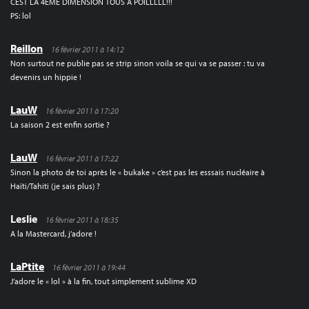
CEST LA 4EME DIMENSION TOUS A POILLLLL!!!
PS: lol
Reillon
16 février 2011 à 14:12
Non surtout ne publie pas se strip sinon voila se qui va se passer : tu va
devenirs un hippie !
LauW
16 février 2011 à 17:20
La saison 2 est enfin sortie ?
LauW
16 février 2011 à 17:22
Sinon la photo de toi après le « bukake » c’est pas les esssais nucléaire à
Haïti/Tahiti (je sais plus) ?
Leslie
16 février 2011 à 18:35
A la Mastercard, j’adore !
LaPtite
16 février 2011 à 19:44
J’adore le « lol » à la fin, tout simplement sublime XD