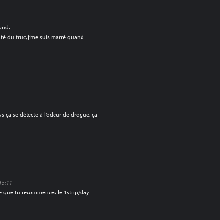
fond.
ité du truc, j’me suis marré quand
ys ça se détecte à l’odeur de drogue, ça
 15:11
re que tu recommences le 1strip/day