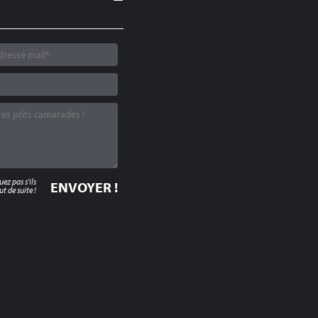
z pas s'ils
t de suite !