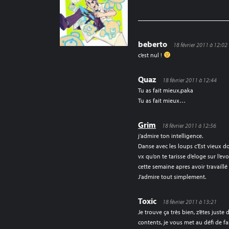
L’ARTICLE
beberto
18 février 2011 à 12:02
c’est nul !
Quaz
18 février 2011 à 12:44
Tu as fait mieux,paka
Tu as fait mieux…
Grim
18 février 2011 à 12:56
j’admire ton intelligence.
Danse avec les loups c’Est vieux do
vx qu’on te tarisse d’eloge sur l’e
cette semaine apres avoir travaill
J’admire tout simplement.
Toxic
18 février 2011 à 13:21
Je trouve ça très bien, z’êtes just
contents, je vous met au défi de fa