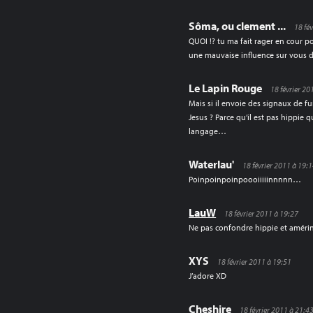
Sôma, ou clement ...
18 fé
QUOI !? tu ma fait rager en cour p
une mauvaise influence sur vous d
Le Lapin Rouge
18 février 20
Mais si il envoie des signaux de f
Jesus ? Parce qu’il est pas hippie
langage…
Waterlau'
18 février 2011 à 19:
Poinpoinpoinpoooiiiiinnnnn…
LauW
18 février 2011 à 19:27
Ne pas confondre hippie et améri
XYS
18 février 2011 à 19:51
J’adore XD
Cheshire
18 février 2011 à 21:4