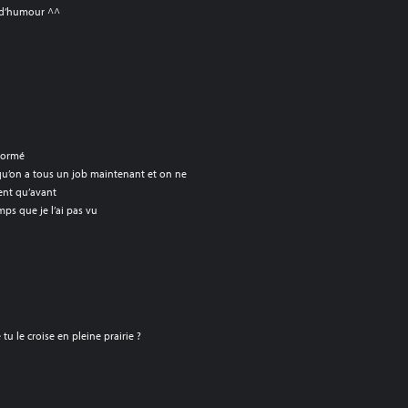
 d’humour ^^
sformé
e qu’on a tous un job maintenant et on ne
ent qu’avant
ps que je l’ai pas vu
tu le croise en pleine prairie ?