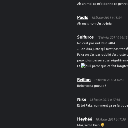
Ah ah moi ça m’bidonne ce genre
Padls
18 février 2011 à 15:54
Ah mais non c’est génial
Sulfuros
18 février 2011 à 16:18
No c’est pas nul c’est PAKA…
… on dira juste q’il n’est pas tran
Paka on t’as pas oublié c’est just
peux plus passer aussi régulièrem
Et
parce que ca fait longtem
Reillon
18 février 2011 à 16:50
Beberto: ta gueule !
Nikè
18 février 2011 à 17:16
Et toi Paka, comment ça se fait que 
Heyhéé
18 février 2011 à 17:30
Moi j’aime bien