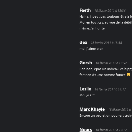
Faeth
18 février 2011 à 13:36
Ha ha, il peut pas toujours être à 
Moi en tout cas, au vue de la débil
même, j’ai honte.
dex
18 février 2011 à 13:38
moi j’ aime bien
Gorsh
18 février 2011 à 13:52
Ben non, c’pas un indien. Les hipp
fait rien d’autre comme fumée
Leslie
18 février 2011 à 14:17
Moi je kiff…
Marc Khayle
18 février 2011 à
Encore un peu et on pourrait croi
Nours
18 février 2011 à 15:12