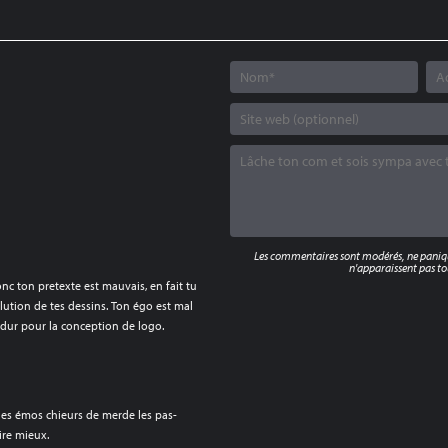
Les commentaires sont modérés, ne panique
n'apparaissent pas tou
nc ton pretexte est mauvais, en fait tu
volution de tes dessins. Ton égo est mal
é dur pour la conception de logo.
e des émos chieurs de merde les pas-
ire mieux.