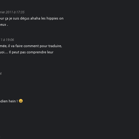
vrier 2011 à 17:35
our ça je suis déçus ahaha les hippies on
eux .
11 à 19:06
umée, il va faire comment pour traduire,
 quoi… Il peut pas comprendre leur
14
ndien hein !
3