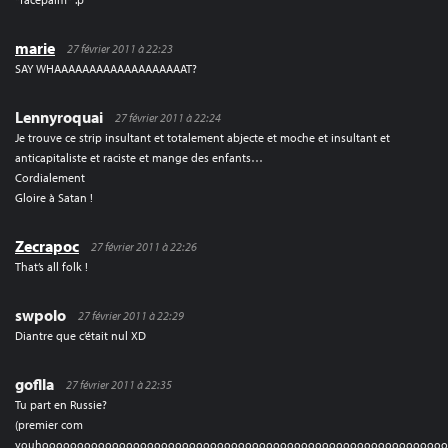
marie
27 février 2011 à 22:23
SAY WHAAAAAAAAAAAAAAAAAAAT?
Lennyroquai
27 février 2011 à 22:24
Je trouve ce strip insultant et totalement abjecte et moche et insultant et
anticapitaliste et raciste et mange des enfants…
Cordialement
Gloire à Satan !
Zecrapoc
27 février 2011 à 22:26
That’s all folk !
swpolo
27 février 2011 à 22:29
Diantre que c’était nul XD
goflla
27 février 2011 à 22:35
Tu part en Russie?
(premier com
youhooooooooooooooooooooooooooooooooooooooooooooooooooooooooo