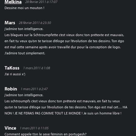
Melkina
28 février 2011 à 17:07
Dessine moi un mouton !
Mars
28 février 2011 à 23:30
j’admire ton intelligence.
Les blagues sur la Schtroumpfette c’est vieux donc ton prétexte est mauvais,
en fait tu veux qu’on te tarisse d’éloge sur l’évolution de tes dessins. Ton égo
est mal cette semaine après avoir travaillé dur pour la conception de logo.
J’admire tout simplement.
TaKoss
1 mars 2011 à 1:08
J’ai ri aussi x’)
Robin
1 mars 2011 à 2:47
j’admire ton intelligence.
Les schtroumpfs c’est vieux donc ton prétexte est mauvais, en fait tu veux
qu’on te tarisse d’éloge sur l’évolution de tes dessins. Ton égo est mal cet… HA
NON ! JE NE FERAIS PAS COMME TOUT LE MONDE ! Je suis un homme libre !
Vince
1 mars 2011 à 11:05
Comment appele t’on le sexe féminin en portugesh?