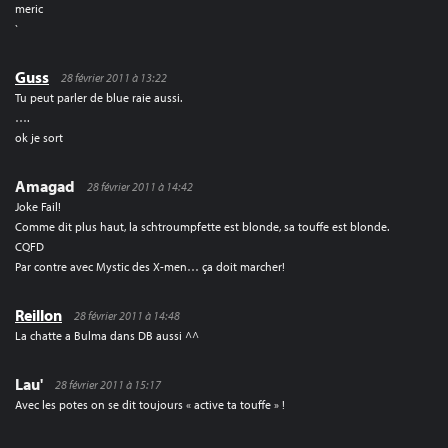
meric
`
Guss
28 février 2011 à 13:22
Tu peut parler de blue raie aussi.
….
ok je sort
Amagad
28 février 2011 à 14:42
Joke Fail!
Comme dit plus haut, la schtroumpfette est blonde, sa touffe est blonde.
CQFD
Par contre avec Mystic des X-men… ça doit marcher!
Reillon
28 février 2011 à 14:48
La chatte a Bulma dans DB aussi ^^
Lau'
28 février 2011 à 15:17
Avec les potes on se dit toujours « active ta touffe » !