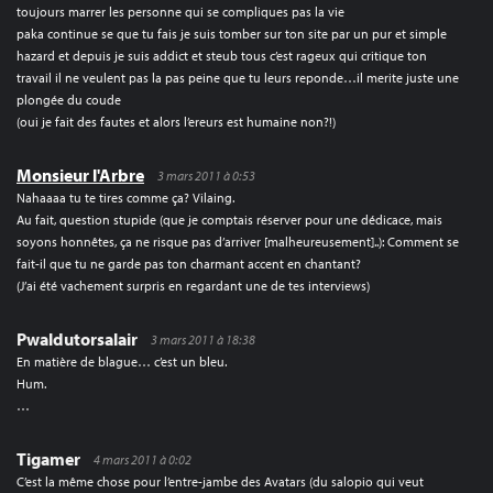
toujours marrer les personne qui se compliques pas la vie
paka continue se que tu fais je suis tomber sur ton site par un pur et simple
hazard et depuis je suis addict et steub tous c’est rageux qui critique ton
travail il ne veulent pas la pas peine que tu leurs reponde…il merite juste une
plongée du coude
(oui je fait des fautes et alors l’ereurs est humaine non?!)
Monsieur l'Arbre
3 mars 2011 à 0:53
Nahaaaa tu te tires comme ça? Vilaing.
Au fait, question stupide (que je comptais réserver pour une dédicace, mais
soyons honnêtes, ça ne risque pas d’arriver [malheureusement]..): Comment se
fait-il que tu ne garde pas ton charmant accent en chantant?
(J’ai été vachement surpris en regardant une de tes interviews)
Pwaldutorsalair
3 mars 2011 à 18:38
En matière de blague… c’est un bleu.
Hum.
…
Tigamer
4 mars 2011 à 0:02
C’est la même chose pour l’entre-jambe des Avatars (du salopio qui veut