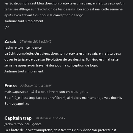
les Schtroumpfs c’est bleu donc ton prétexte est mauvais, en fait tu veux qu’on
te tarisse d’éloge sur l’évolution de tes dessins. Ton égo est mal cette semaine
après avoir travaillé dur pour la conception de logo.
J’admire tout simplement.
\o/
Zarak
27 février 2011 à 23:42
j’admire ton intelligence.
La Schtroumpfette, c’est vieux donc ton prétexte est mauvais, en fait tu veux
qu’on te tarisse d’éloge sur l’évolution de tes dessins. Ton égo est mal cette
semaine après avoir travaillé dur pour la conception de logo.
J’admire tout simplement.
Enora
27 février 2011 à 23:45
mais…que..quoi…? il a peut être raison en plus…je!…
Boarf! é_è il est trop tard pour réfléchir! j’ai ri alors maintenant je vais dormir.
Bon voyage!! xp
Capitain trap
28 février 2011 à 7:45
j’admire ton intelligence.
La Chatte de la Schtroumpfette, c’est tres tres vieux donc ton prétexte est