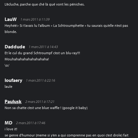
L’écluche, parche que ché là qué vont les péniches.
LauW
1 mars 2011 à 11:39
Heyhéé> Si t’avais lu l’album « La Schtroumphette » tu saurais qu’elle n’est pas
blonde.
Daddude
1 mars 2011 à 14:43
Et le cul du grand Schtroumpf c’est un blu-ray!!!
Mouhahahahahahahahaha!
\o/
loufaery
1 mars 2011 à 22:16
laule
Paulusk
2 mars 2011 à 17:21
Non sa chatte c’est une blue waffle ! (google it baby)
MD
2 mars 2011 à 17:46
i love it!
se genre d’humour (meme si y’en a qui comprenne pas en quoi c’est drole) fait