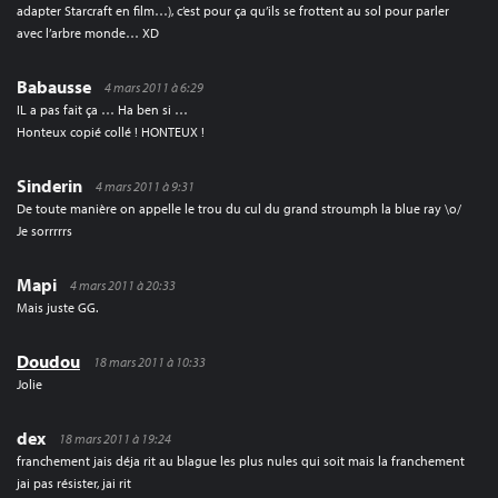
adapter Starcraft en film…), c’est pour ça qu’ils se frottent au sol pour parler
avec l’arbre monde… XD
Babausse
4 mars 2011 à 6:29
IL a pas fait ça … Ha ben si …
Honteux copié collé ! HONTEUX !
Sinderin
4 mars 2011 à 9:31
De toute manière on appelle le trou du cul du grand stroumph la blue ray \o/
Je sorrrrrs
Mapi
4 mars 2011 à 20:33
Mais juste GG.
Doudou
18 mars 2011 à 10:33
Jolie
dex
18 mars 2011 à 19:24
franchement jais déja rit au blague les plus nules qui soit mais la franchement
jai pas résister, jai rit