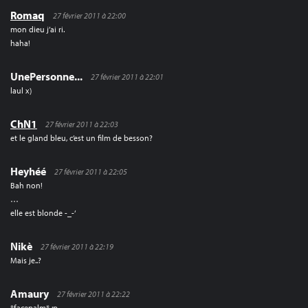
Romaq
27 février 2011 à 22:00
mon dieu j’ai ri.
haha!
UnePersonne...
27 février 2011 à 22:01
laul x)
ChN1
27 février 2011 à 22:03
et le gland bleu, c’est un film de besson?
Heyhéé
27 février 2011 à 22:05
Bah non!
…
elle est blonde -_-‘
Nikè
27 février 2011 à 22:19
Mais je..?
Amaury
27 février 2011 à 22:22
*facepalm* :p