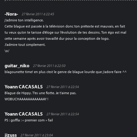
-Nora-
27 février 2011 à 22:45
j’admire ton intelligence.
Cette blague est passée à la télévision donc ton prétexte est mauvais, en fait
tu veux qu’on te tarisse d’éloge sur l’évolution de tes dessins. Ton égo est mal
cette semaine après avoir travaillé dur pour la conception de logo.
J’admire tout simplement.
\o/
guitar_niko
27 février 2011 à 22:50
blagounette time! en plus c’est le genre de blague lourde que j’adore faire ^^
Yoann CACASALS
27 février 2011 à 22:54
Blague de Hippy. T’es une fiotte. Je t’aime pas.
WOBUCHAAAAAAAAAAAAY !
Yoann CACASALS
27 février 2011 à 22:54
PS : goffla : « premier com » fail
jizuss
27 février 2011 à 23:04