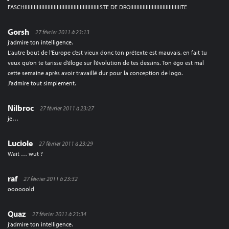
FASCHIIIIIIIIIIIIIIIIIIIIIIIIIIIIIIIIIIIIIIIIIIIIIIIIISTE DE DROIIIIIIIIIIIIIIIIIIIIIIIIIIIIIIIIITE
Gorsh
27 février 2011 à 23:13
j’admire ton intelligence.
L’autre bout de l’Europe c’est vieux donc ton prétexte est mauvais, en fait tu
veux qu’on te tarisse d’éloge sur l’évolution de tes dessins. Ton égo est mal
cette semaine après avoir travaillé dur pour la conception de logo.
J’admire tout simplement.
Nilbroc
27 février 2011 à 23:27
je…
Luciole
27 février 2011 à 23:29
Wait … wut ?
raf
27 février 2011 à 23:32
oooooold
Quaz
27 février 2011 à 23:34
j’admire ton intelligence.