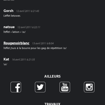
Gorsh
12 avril 2011 à 21:45
L’effet letower.
natsue
12 avril 2011 à 22:11
l’effet « lation » \o/
Rougenoirblanc
13 avril 2011 à 8:04
l’effet j’suis à la bourre pour les gag de répétition \o/
Kat
16 avril 2011 à 21:35
\o/
AILLEURS
TRAVAUX