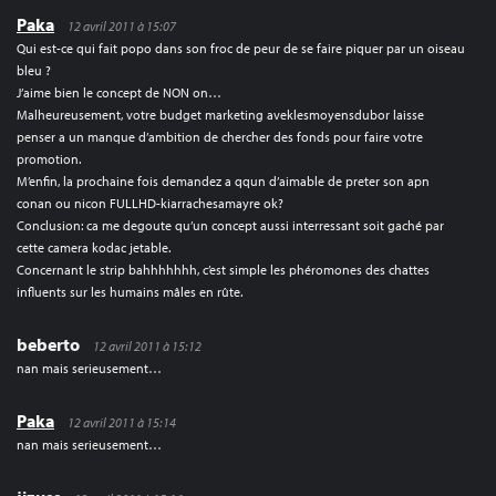
Paka
12 avril 2011 à 15:07
Qui est-ce qui fait popo dans son froc de peur de se faire piquer par un oiseau
bleu ?
J’aime bien le concept de NON on…
Malheureusement, votre budget marketing aveklesmoyensdubor laisse
penser a un manque d’ambition de chercher des fonds pour faire votre
promotion.
M’enfin, la prochaine fois demandez a qqun d’aimable de preter son apn
conan ou nicon FULLHD-kiarrachesamayre ok?
Conclusion: ca me degoute qu’un concept aussi interressant soit gaché par
cette camera kodac jetable.
Concernant le strip bahhhhhhh, c’est simple les phéromones des chattes
influents sur les humains mâles en rûte.
beberto
12 avril 2011 à 15:12
nan mais serieusement…
Paka
12 avril 2011 à 15:14
nan mais serieusement…