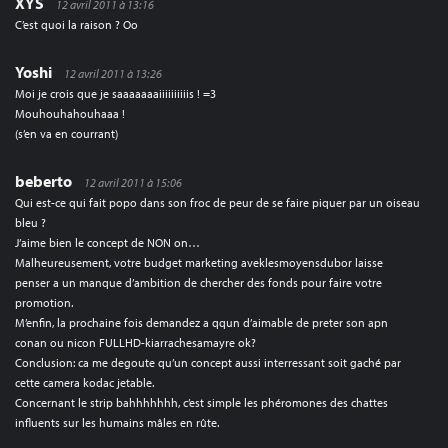
XYS
12 avril 2011 à 13:16
C’est quoi la raison ? Oo
Yoshi
12 avril 2011 à 13:26
Moi je crois que je saaaaaaaiiiiiiiiiis ! =3
Mouhouhahouhaaa !
(s’en va en courrant)
beberto
12 avril 2011 à 15:06
Qui est-ce qui fait popo dans son froc de peur de se faire piquer par un oiseau
bleu ?
J’aime bien le concept de NON on…
Malheureusement, votre budget marketing aveklesmoyensdubor laisse
penser a un manque d’ambition de chercher des fonds pour faire votre
promotion.
M’enfin, la prochaine fois demandez a qqun d’aimable de preter son apn
conan ou nicon FULLHD-kiarrachesamayre ok?
Conclusion: ca me degoute qu’un concept aussi interressant soit gaché par
cette camera kodac jetable.
Concernant le strip bahhhhhhh, c’est simple les phéromones des chattes
influents sur les humains mâles en rûte.