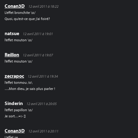
Conan3D
12 avril 2011 à 18:22
L’effet bronchite \o/
Quoi, qu’est-ce que j’ai foiré?
natsue
12 avril 2011 à 19:01
l’effet mouton \o/
Reillon
12 avril 2011 à 19:07
l’effet mouton \o/
zecrapoc
12 avril 2011 à 19:34
l’effet tonmou /o\
….Mon dieu, je sais plus parler !
Sinderin
12 avril 2011 à 20:05
l’effet papillon \o/
Je sort…=> []
Conan3D
12 avril 2011 à 20:11
L’effet se.