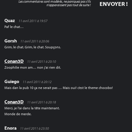
Les commentaires sont modérés, ne paniquez pas s'ils
n'apparaissent pas tout de suite !
Quaz
11 avril 2011 à 19:57
Paf le chat…
Gorsh
11 avril 2011 à 20:06
Grim, le chat. Grim, le chat. Soupçons.
Conan3D
11 avril 2011 à 20:10
Zoophilie mon am… non j’ai rien dit.
Guiego
11 avril 2011 à 20:12
Mais dan la pub 10 ça ne serait pas … Mais oui! c’est le theme chocobo!
Conan3D
11 avril 2011 à 20:18
Merci, je l’ai dans la tête maintenant.
Monde de merde.
Enora
11 avril 2011 à 23:50