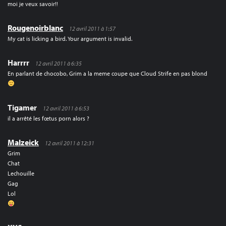
moi je veux savoir!!
Rougenoirblanc
12 avril 2011 à 1:57
My cat is licking a bird. Your argument is invalid.
Harrrr
12 avril 2011 à 6:35
En parlant de chocobo, Grim a la meme coupe que Cloud Strife en pas blond
Tigamer
12 avril 2011 à 6:53
il a arrêté les fœtus porn alors ?
Malzeick
12 avril 2011 à 12:31
Grim
Chat
Lechouille
Gag
Lol