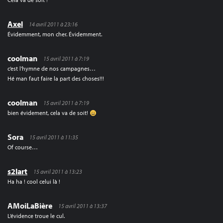
Axel
14 avril 2011 à 23:16
Évidemment, mon cher. Évidemment.
coolman
15 avril 2011 à 7:19
c’est l’hymne de nos campagnes…
Hé man faut faire la part des choses!!!
coolman
15 avril 2011 à 7:19
bien évidement, cela va de soit!
Sora
15 avril 2011 à 11:35
Of course…
s2lart
15 avril 2011 à 13:23
Ha ha ! cool celui là !
AMoiLaBière
15 avril 2011 à 13:37
L’évidence troue le cul.