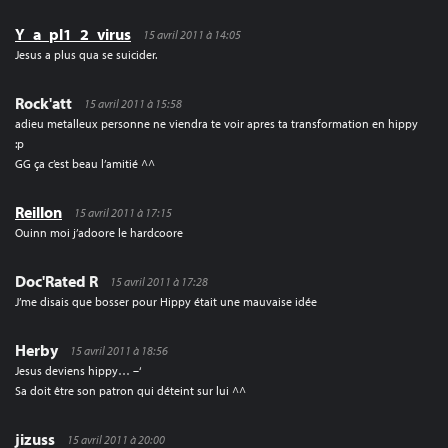
Y_a_pl1_2_virus
15 avril 2011 à 14:05
Jesus a plus qua se suicider.
Rock'att
15 avril 2011 à 15:58
adieu metalleux personne ne viendra te voir apres ta transformation en hippy
:p
GG ça c’est beau l’amitié ^^
Reillon
15 avril 2011 à 17:15
Ouinn moi j’adoore le hardcoore
Doc'Rated R
15 avril 2011 à 17:28
J’me disais que bosser pour Hippy était une mauvaise idée
Herby
15 avril 2011 à 18:56
Jesus deviens hippy… –‘
Sa doit être son patron qui déteint sur lui ^^
jizuss
15 avril 2011 à 20:00