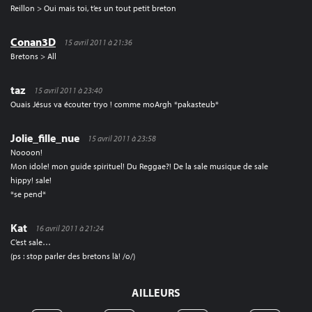
Reillon > Oui mais toi, t’es un tout petit breton
Conan3D
15 avril 2011 à 21:36
Bretons > All
taz
15 avril 2011 à 23:40
Ouais Jésus va écouter tryo ! comme moArgh *pakasteub*
Jolie_fille_nue
15 avril 2011 à 23:58
Noooon!
Mon idole! mon guide spirituel! Du Reggae?! De la sale musique de sale
hippy! sale!
*se pend*
Kat
16 avril 2011 à 21:24
C’est sale…
(ps : stop parler des bretons là! /o/)
AILLEURS