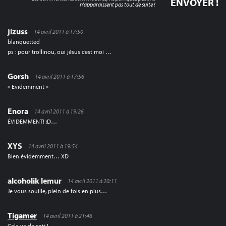
n'apparaissent pas tout de suite !
jizuss
14 avril 2011 à 17:50
blanquetted
ps : pour trollinou, oui jésus c’est moi …
Gorsh
14 avril 2011 à 17:56
« Evidemment »
Enora
14 avril 2011 à 19:26
ÉVIDEMMENT! :D…
XYS
14 avril 2011 à 19:54
Bien évidemment… XD
alcoholik lemur
14 avril 2011 à 20:11
Je vous souille, plein de fois en plus…
Tigamer
14 avril 2011 à 21:46
Cela va de soit !