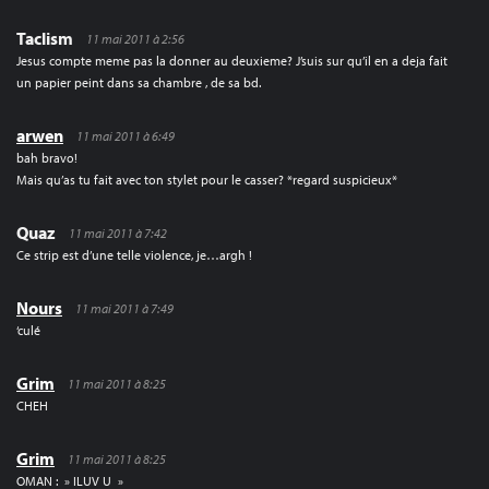
Taclism
11 mai 2011 à 2:56
Jesus compte meme pas la donner au deuxieme? J’suis sur qu’il en a deja fait
un papier peint dans sa chambre , de sa bd.
arwen
11 mai 2011 à 6:49
bah bravo!
Mais qu’as tu fait avec ton stylet pour le casser? *regard suspicieux*
Quaz
11 mai 2011 à 7:42
Ce strip est d’une telle violence, je…argh !
Nours
11 mai 2011 à 7:49
‘culé
Grim
11 mai 2011 à 8:25
CHEH
Grim
11 mai 2011 à 8:25
OMAN : » ILUV U »