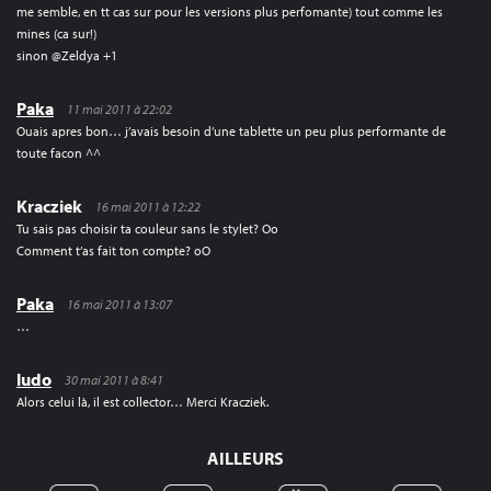
me semble, en tt cas sur pour les versions plus perfomante) tout comme les
mines (ca sur!)
sinon @Zeldya +1
Paka
11 mai 2011 à 22:02
Ouais apres bon… j’avais besoin d’une tablette un peu plus performante de
toute facon ^^
Kracziek
16 mai 2011 à 12:22
Tu sais pas choisir ta couleur sans le stylet? Oo
Comment t’as fait ton compte? oO
Paka
16 mai 2011 à 13:07
…
ludo
30 mai 2011 à 8:41
Alors celui là, il est collector… Merci Kracziek.
AILLEURS