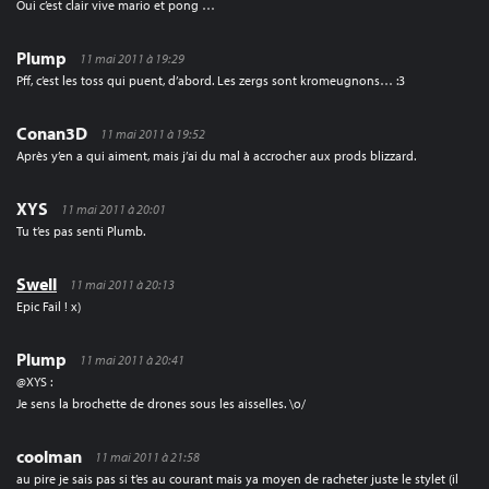
Oui c’est clair vive mario et pong …
Plump
11 mai 2011 à 19:29
Pff, c’est les toss qui puent, d’abord. Les zergs sont kromeugnons… :3
Conan3D
11 mai 2011 à 19:52
Après y’en a qui aiment, mais j’ai du mal à accrocher aux prods blizzard.
XYS
11 mai 2011 à 20:01
Tu t’es pas senti Plumb.
Swell
11 mai 2011 à 20:13
Epic Fail ! x)
Plump
11 mai 2011 à 20:41
@XYS :
Je sens la brochette de drones sous les aisselles. \o/
coolman
11 mai 2011 à 21:58
au pire je sais pas si t’es au courant mais ya moyen de racheter juste le stylet (il