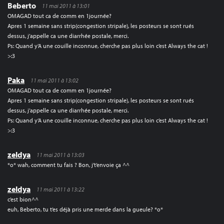
Beberto
11 mai 2011 à 13:01
OMAGAD tout ca de comm en 1journée?
Apres 1 semaine sans strip(congestion stripale), les posteurs se sont rués
dessus, j’appelle ca une diarrhée postale, merci.
Ps: Quand y’A une couille inconnue, cherche pas plus loin c’est Always the cat !
>:3
Paka
11 mai 2011 à 13:02
OMAGAD tout ca de comm en 1journée?
Apres 1 semaine sans strip(congestion stripale), les posteurs se sont rués
dessus, j’appelle ca une diarrhée postale, merci.
Ps: Quand y’A une couille inconnue, cherche pas plus loin c’est Always the cat !
>:3
zeldya
11 mai 2011 à 13:03
*o* wah, comment tu fais ? Bon, j’t’envoie ça ^^
zeldya
11 mai 2011 à 13:22
c’est bion^^
euh, Beberto, tu t’es déjà pris une merde dans la gueule? *o*