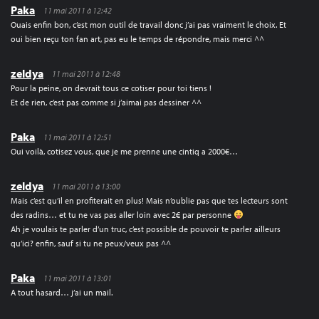
Paka
11 mai 2011 à 12:42
Ouais enfin bon, c’est mon outil de travail donc j’ai pas vraiment le choix. Et
oui bien reçu ton fan art, pas eu le temps de répondre, mais merci ^^
zeldya
11 mai 2011 à 12:48
Pour la peine, on devrait tous ce cotiser pour toi tiens !
Et de rien, c’est pas comme si j’aimai pas dessiner ^^
Paka
11 mai 2011 à 12:51
Oui voilà, cotisez vous, que je me prenne une cintiq a 2000€…
zeldya
11 mai 2011 à 13:00
Mais c’est qu’il en profiterait en plus! Mais n’oublie pas que tes lecteurs sont
des radins… et tu ne vas pas aller loin avec 2€ par personne
Ah je voulais te parler d’un truc, c’est possible de pouvoir te parler ailleurs
qu’ici? enfin, sauf si tu ne peux/veux pas ^^
Paka
11 mai 2011 à 13:01
A tout hasard… j’ai un mail.