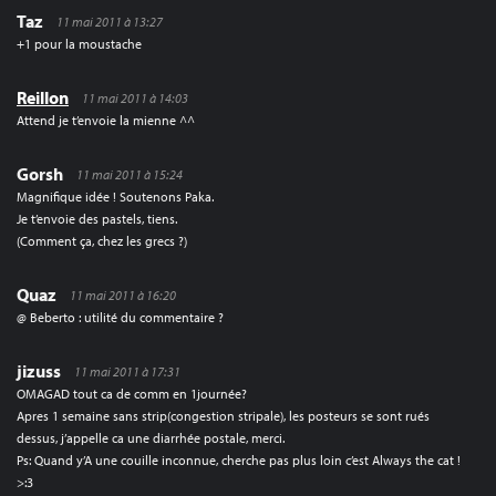
Taz
11 mai 2011 à 13:27
+1 pour la moustache
Reillon
11 mai 2011 à 14:03
Attend je t’envoie la mienne ^^
Gorsh
11 mai 2011 à 15:24
Magnifique idée ! Soutenons Paka.
Je t’envoie des pastels, tiens.
(Comment ça, chez les grecs ?)
Quaz
11 mai 2011 à 16:20
@ Beberto : utilité du commentaire ?
jizuss
11 mai 2011 à 17:31
OMAGAD tout ca de comm en 1journée?
Apres 1 semaine sans strip(congestion stripale), les posteurs se sont rués
dessus, j’appelle ca une diarrhée postale, merci.
Ps: Quand y’A une couille inconnue, cherche pas plus loin c’est Always the cat !
>:3