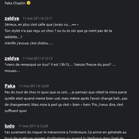
Paka Chaplin
zeldya
11 mai 2011 à 12:11
Sérieux, en plus c’est celle que j’avais vu…== »
Ton stylet n’a pas reçu un choc ? ou tu es sûr que ça vient pas de ta
tablette…?
m’enfin j’avoue, c’est chelou …
zeldya
11 mai 2011 à 12:13
*viens de remarqué un truc* il est 13h13… *zieute l’heure du post* …
mouais…
Paka
11 mai 2011 à 12:20
Pas du tout de choc ni quoi que ce soit… je pensais que c’etait la mine parce
qu’elle etait quand meme bien usé, mais même après l’avoir changé bah.. pas
de changement. Mais mise à part ça c’est « bien » hein. ‘Fin, j’veux dire, c’est
suffisant quoi
ludo
11 mai 2011 à 12:20
t’as surement du niquer le mécanisme a l’intérieure. Ca arrive en générale au
bout de quelques années d’utilisation ou quand tu l’enfonce dans l’oeil de