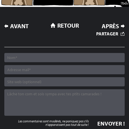
NAVIGATION
RETOUR
AVANT
APRÈS
DE
PARTAGER
L’ARTICLE
Les commentaires sont modérés, ne paniquez pas s'ils
n'apparaissent pas tout de suite !