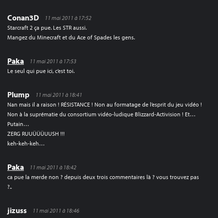
Conan3D
11 mai 2011 à 17:52
Starcraft 2 ça pue. Les STR aussi.
Mangez du Minecraft et du Ace of Spades les gens.
Paka
11 mai 2011 à 17:53
Le seul qui pue ici, c’est toi.
Plump
11 mai 2011 à 18:41
Nan mais il a raison ! RÉSISTANCE ! Non au formatage de l’esprit du jeu vidéo !
Non à la suprématie du consortium vidéo-ludique Blizzard-Activision ! Et…
Putain…
ZERG RUUÜÜÜUUSH !!!
keh-keh-keh…
Paka
11 mai 2011 à 18:42
ca pue la merde non ? depuis deux trois commentaires là ? vous trouvez pas
?..
jizuss
11 mai 2011 à 18:46