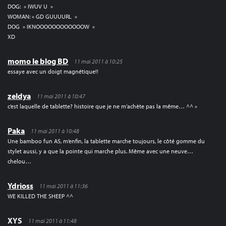
DOG: » IWUV U »
WOMAN: « GD GUUUURL »
DOG » IKNOOOOOOOOOOOOW »
XD
momo le blog BD
11 mai 2011 à 10:25
essaye avec un doigt magnétique!!
zeldya
11 mai 2011 à 10:47
c’est laquelle de tablette? histoire que je ne m’achète pas la même… ^^ »
Paka
11 mai 2011 à 10:48
Une bamboo fun A5, m’enfin, la tablette marche toujours, le côté gomme du
stylet aussi, y a que la pointe qui marche plus. Même avec une neuve…
chelou…
Ydrioss
11 mai 2011 à 11:36
WE KILLED THE SHEEP ^^
XYS
11 mai 2011 à 11:48