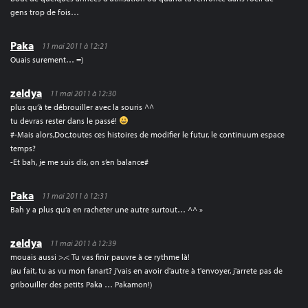
gens trop de fois…
Paka
11 mai 2011 à 12:21
Ouais surement… =)
zeldya
11 mai 2011 à 12:30
plus qu’à te débrouiller avec la souris ^^
tu devras rester dans le passé!
#-Mais alors,Doc,toutes ces histoires de modifier le futur, le continuum espace
temps?
-Et bah, je me suis dis, on s’en balance#
Paka
11 mai 2011 à 12:31
Bah y a plus qu’a en racheter une autre surtout… ^^ »
zeldya
11 mai 2011 à 12:39
mouais aussi >.< Tu vas finir pauvre à ce rythme là!
(au fait, tu as vu mon fanart? j'vais en avoir d'autre à t'envoyer, j'arrete pas de
gribouiller des petits Paka … Pakamon!)