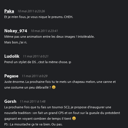
Paka
10 mai 2011 à 23:26
Et je m’en fous, je vous nique le preums. CHEH.
Nokey_974
10 mai 2011 à 23:41
Même pas une animation entre les deux images ! Intolérable.
Mais bon, j’ai ri.
Ludolik
11 mai 2011 à 0:21
Prend un stylet de DS , c’est la même chose. :p
Pegase
11 mai 2011 à 0:29
Juste énorme. La prochaine fois tu te mets un chapeau melon, une canne et
une costume un peu débraillé ?
Gorsh
11 mai 2011 à 1:48
La prochaine fois que tu fais un tournoi SC2, je propose d’inaugurer une
nouvelle tradition : on fait un grand CPS et on fout sur la gueule du précédent
gagnant en voyant combien de temps il tient
PS : La moustache ça te va bien. Ou pas.