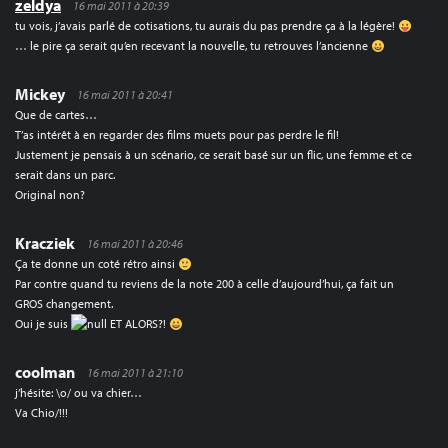
zeldya
16 mai 2011 à 20:39
tu vois, j’avais parlé de cotisations, tu aurais du pas prendre ça à la légère!
… le pire ça serait qu’en recevant la nouvelle, tu retrouves l’ancienne
Mickey
16 mai 2011 à 20:41
Que de cartes…
T’as intérêt à en regarder des films muets pour pas perdre le fil!
Justement je pensais à un scénario, ce serait basé sur un flic, une femme et ce
serait dans un parc.
Original non?
Kracziek
16 mai 2011 à 20:46
Ça te donne un coté rétro ainsi
Par contre quand tu reviens de la note 200 à celle d’aujourd’hui, ça fait un
GROS changement.
Oui je suis
ET ALORS?!
coolman
16 mai 2011 à 21:10
j’hésite: \o/ ou va chier…
Va Chio/!!!