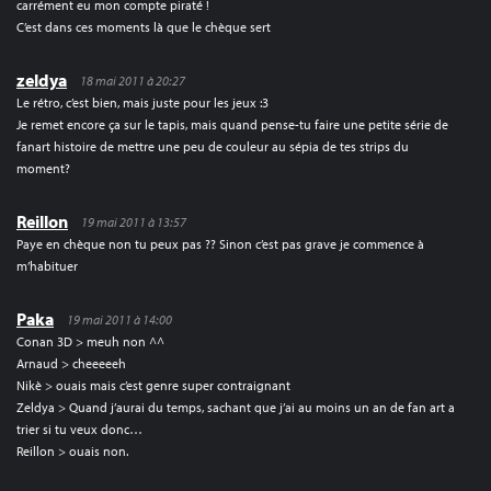
carrément eu mon compte piraté !
C’est dans ces moments là que le chèque sert
zeldya
18 mai 2011 à 20:27
Le rétro, c’est bien, mais juste pour les jeux :3
Je remet encore ça sur le tapis, mais quand pense-tu faire une petite série de
fanart histoire de mettre une peu de couleur au sépia de tes strips du
moment?
Reillon
19 mai 2011 à 13:57
Paye en chèque non tu peux pas ?? Sinon c’est pas grave je commence à
m’habituer
Paka
19 mai 2011 à 14:00
Conan 3D > meuh non ^^
Arnaud > cheeeeeh
Nikè > ouais mais c’est genre super contraignant
Zeldya > Quand j’aurai du temps, sachant que j’ai au moins un an de fan art a
trier si tu veux donc…
Reillon > ouais non.