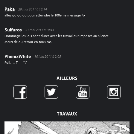
Paka
20 mai 2011 à 18:14
allez go go go pour atteindre le 100eme message /o_
Sulfuros
21 mai 2011 à 10:43
Dommage les lois sont dures avec les travailleur imposés au silence
Merci de du retour en tous cas.
PhenixWhite
10 juin 2011 à 2:05
Poil….. [°___°]/
AILLEURS
TRAVAUX