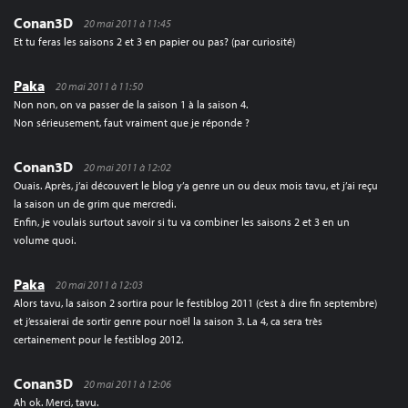
Conan3D
20 mai 2011 à 11:45
Et tu feras les saisons 2 et 3 en papier ou pas? (par curiosité)
Paka
20 mai 2011 à 11:50
Non non, on va passer de la saison 1 à la saison 4.
Non sérieusement, faut vraiment que je réponde ?
Conan3D
20 mai 2011 à 12:02
Ouais. Après, j’ai découvert le blog y’a genre un ou deux mois tavu, et j’ai reçu
la saison un de grim que mercredi.
Enfin, je voulais surtout savoir si tu va combiner les saisons 2 et 3 en un
volume quoi.
Paka
20 mai 2011 à 12:03
Alors tavu, la saison 2 sortira pour le festiblog 2011 (c’est à dire fin septembre)
et j’essaierai de sortir genre pour noël la saison 3. La 4, ca sera très
certainement pour le festiblog 2012.
Conan3D
20 mai 2011 à 12:06
Ah ok. Merci, tavu.