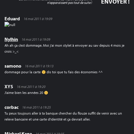
n'apparaissent pas tout de suite !
Eduard
16 mai 2011 à 19:09
Nylhin
16 mai 2011 à 19:09
Ah ah ça c’est dommage. Moi j’ai mon stylet à envoyer au sav depuis 4 mois je
crois >_<
samono
16 mai 2011 à 19:13
dommage pour la carte
dis toi que tu fais des économies ^^
XYS
16 mai 2011 à 19:20
J’aime bien les années 20
corbac
16 mai 2011 à 19:25
Tu peux toujours aller à ta banque chercher du flouze suffit de venir avec un
releve bancaire et une carte d’identité et ça devrait aller.
Mickael Kana
16 mai 2011 à 19:35