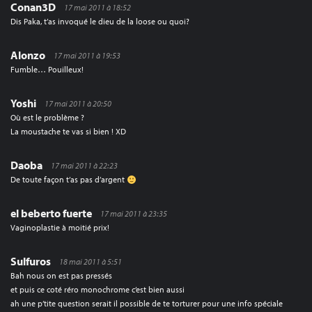
Conan3D
17 mai 2011 à 18:52
Dis Paka, t’as invoqué le dieu de la loose ou quoi?
Alonzo
17 mai 2011 à 19:53
Fumble… Pouilleux!
Yoshi
17 mai 2011 à 20:50
Où est le problème ?
La moustache te vas si bien ! XD
Daoba
17 mai 2011 à 22:23
De toute façon t’as pas d’argent
el beberto fuerte
17 mai 2011 à 23:35
Vaginoplastie à moitié prix!
Sulfuros
18 mai 2011 à 5:51
Bah nous on est pas pressés
et puis ce coté réro monochrome c’est bien aussi
ah une p’tite question serait il possible de te torturer pour une info spéciale