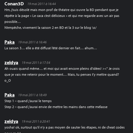
Conan3D
19 mai 2011 à 16:44
Hm, j’suis désolé mais mon prof de théatre qui ouvre la BD pendant que je
répète à la page « Le caca c’est délicieux » et qui me regarde avec un air pas
possible…
N’empêche, vivement la saison 2 en BD et la 3 sur le blog \o/
Paka
19 mai 2011 à 16:46
La saison 3… elle a été diffusé l’été dernier en fait… ahum…
zeldya
19 mai 2011 à 17:54
Ah ouais quand même… et moi qui avait encore pleins d’idées! ><" Je crois
que je vais me retenir pour le moment… Mais, tu penses t'y mettre quand?
o_O
Paka
19 mai 2011 à 18:49
Step 1 – quand j’aurai le temps
Step 2 – quand j’aurai envie de mettre les mains dans cette mélasse
zeldya
19 mai 2011 à 20:41
yosha! ok, surtout qu’il n’y a pas moyen de sauter les étapes, ni de cheat codes