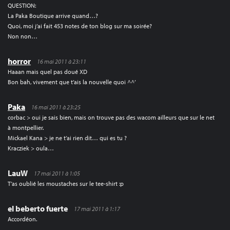
QUESTION:
La Paka Boutique arrive quand…?
Quoi, moi j’ai fait 453 notes de ton blog sur ma soirée?
Non non…
horror
16 mai 2011 à 23:11
Haaan mais quel pas doué XD
Bon bah, vivement que t’ais la nouvelle quoi ^^’
Paka
16 mai 2011 à 23:25
corbac > oui je sais bien, mais on trouve pas des wacom ailleurs que sur le net
à montpellier.
Mickael Kana > je ne t’ai rien dit… qui es tu ?
Kracziek > oula…
LauW
17 mai 2011 à 1:05
T’as oublié les moustaches sur le tee-shirt :p
el beberto fuerte
17 mai 2011 à 1:17
Accordéon.