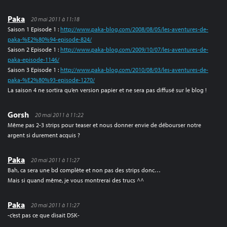
Paka
20 mai 2011 à 11:18
Saison 1 Episode 1 :
http://www.paka-blog.com/2008/08/05/les-aventures-de-
paka-%E2%80%94-episode-824/
Saison 2 Episode 1 :
http://www.paka-blog.com/2009/10/07/les-aventures-de-
paka-episode-1146/
Saison 3 Episode 1 :
http://www.paka-blog.com/2010/08/03/les-aventures-de-
paka-%E2%80%93-episode-1270/
La saison 4 ne sortira qu’en version papier et ne sera pas diffusé sur le blog !
Gorsh
20 mai 2011 à 11:22
Même pas 2-3 strips pour teaser et nous donner envie de débourser notre
argent si durement acquis ?
Paka
20 mai 2011 à 11:27
Bah, ca sera une bd complète et non pas des strips donc…
Mais si quand même, je vous montrerai des trucs ^^
Paka
20 mai 2011 à 11:27
-c’est pas ce que disait DSK-