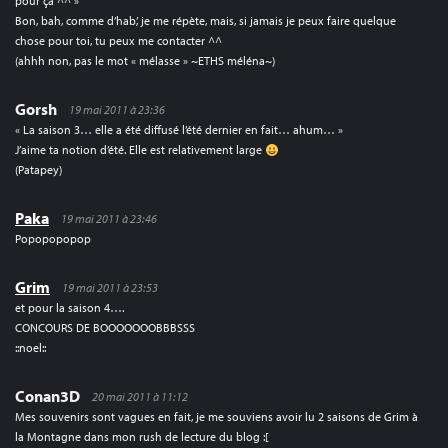
pour ça ^^ »
Bon, bah, comme d’hab’, je me répète, mais, si jamais je peux faire quelque
chose pour toi, tu peux me contacter ^^
(ahhh non, pas le mot « mélasse » ~ETHS méléna~)
Gorsh
19 mai 2011 à 23:36
« La saison 3… elle a été diffusé l’été dernier en fait… ahum… »
J’aime ta notion d’été. Elle est relativement large
(Patapey)
Paka
19 mai 2011 à 23:46
Popopopopop
Grim
19 mai 2011 à 23:53
et pour la saison 4….
CONCOURS DE BOOOOOOOBBBSSS
::noel::
Conan3D
20 mai 2011 à 11:12
Mes souvenirs sont vagues en fait, je me souviens avoir lu 2 saisons de Grim à
la Montagne dans mon rush de lecture du blog :[