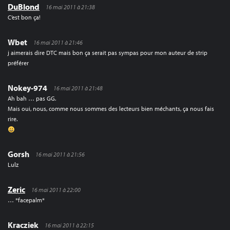
DuBlond
16 mai 2011 à 21:38
C’est bon ça!
Wbet
16 mai 2011 à 21:46
j aimerais dire DTC mais bon ça serait pas sympas pour mon auteur de strip
préférer
Nokey-974
16 mai 2011 à 21:48
Ah bah … pas GG.
Mais oui, nous, comme nous sommes des lecteurs bien méchants, ça nous fais
rire.
Gorsh
16 mai 2011 à 21:56
Lulz
Zeric
16 mai 2011 à 22:00
… *facepalm*
Kracziek
16 mai 2011 à 22:15