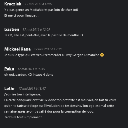
Kracziek
17 mai 2011 à 12:02
Y a pas genre un MediaMarkt pas loin de chez toi?
Et merci pour l’image ._.
bastien
17 mai 2011 à 12:09
Ta CB, elle est, peut-être, avec la pastille de menthe !D
Mickael Kana
17 mai 2011 à 15:30
Je suis le type qui est venu t’emmerder a Livry Gargan Dimanche
Paka
17 mai 2011 à 15:35
oh oui, pardon. XD Intuos 4 donc
Lethr
17 mai 2011 à 18:47
j’admire ton intelligence.
La carte banquaire c’est vieux donc ton prétexte est mauvais, en fait tu veux
qu’on te tarisse d’éloge sur l’évolution de tes dessins. Ton égo est mal cette
semaine après avoir travaillé dur pour la conception de logo.
J’admire tout simplement.