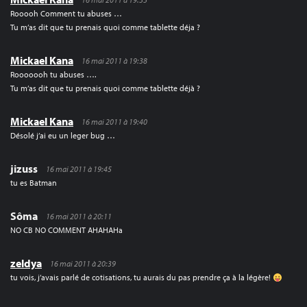
Rooooh Comment tu abuses …
Tu m’as dit que tu prenais quoi comme tablette déja ?
Mickael Kana
16 mai 2011 à 19:38
Rooooooh tu abuses ….
Tu m’as dit que tu prenais quoi comme tablette déjà ?
Mickael Kana
16 mai 2011 à 19:40
Désolé j’ai eu un leger bug …
jizuss
16 mai 2011 à 19:45
tu es Batman
Sôma
16 mai 2011 à 20:11
NO CB NO COMMENT AHAHAHa
zeldya
16 mai 2011 à 20:39
tu vois, j’avais parlé de cotisations, tu aurais du pas prendre ça à la légère!