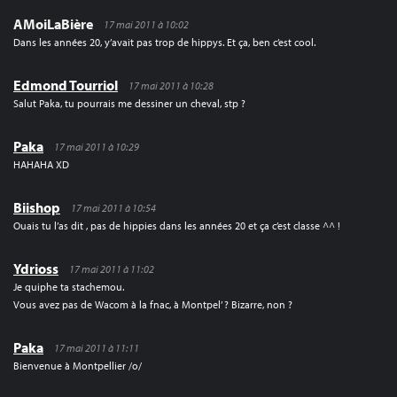
AMoiLaBière
17 mai 2011 à 10:02
Dans les années 20, y’avait pas trop de hippys. Et ça, ben c’est cool.
Edmond Tourriol
17 mai 2011 à 10:28
Salut Paka, tu pourrais me dessiner un cheval, stp ?
Paka
17 mai 2011 à 10:29
HAHAHA XD
Biishop
17 mai 2011 à 10:54
Ouais tu l’as dit , pas de hippies dans les années 20 et ça c’est classe ^^ !
Ydrioss
17 mai 2011 à 11:02
Je quiphe ta stachemou.
Vous avez pas de Wacom à la fnac, à Montpel’ ? Bizarre, non ?
Paka
17 mai 2011 à 11:11
Bienvenue à Montpellier /o/