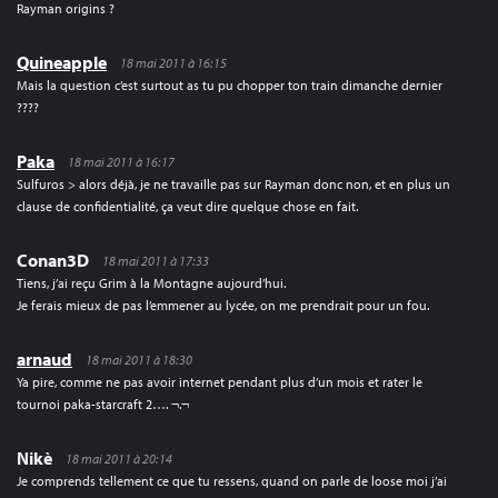
Rayman origins ?
Quineapple
18 mai 2011 à 16:15
Mais la question c’est surtout as tu pu chopper ton train dimanche dernier
????
Paka
18 mai 2011 à 16:17
Sulfuros > alors déjà, je ne travaille pas sur Rayman donc non, et en plus un
clause de confidentialité, ça veut dire quelque chose en fait.
Conan3D
18 mai 2011 à 17:33
Tiens, j’ai reçu Grim à la Montagne aujourd’hui.
Je ferais mieux de pas l’emmener au lycée, on me prendrait pour un fou.
arnaud
18 mai 2011 à 18:30
Ya pire, comme ne pas avoir internet pendant plus d’un mois et rater le
tournoi paka-starcraft 2…. ¬.¬
Nikè
18 mai 2011 à 20:14
Je comprends tellement ce que tu ressens, quand on parle de loose moi j’ai