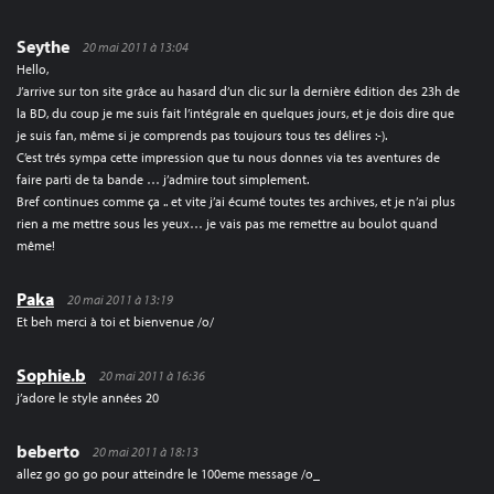
Seythe
20 mai 2011 à 13:04
Hello,
J’arrive sur ton site grâce au hasard d’un clic sur la dernière édition des 23h de
la BD, du coup je me suis fait l’intégrale en quelques jours, et je dois dire que
je suis fan, même si je comprends pas toujours tous tes délires :-).
C’est trés sympa cette impression que tu nous donnes via tes aventures de
faire parti de ta bande … j’admire tout simplement.
Bref continues comme ça .. et vite j’ai écumé toutes tes archives, et je n’ai plus
rien a me mettre sous les yeux… je vais pas me remettre au boulot quand
même!
Paka
20 mai 2011 à 13:19
Et beh merci à toi et bienvenue /o/
Sophie.b
20 mai 2011 à 16:36
j’adore le style années 20
beberto
20 mai 2011 à 18:13
allez go go go pour atteindre le 100eme message /o_