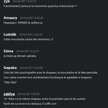
Zyk
24 mai 2011 à 22:19
Franchement j’aime je la ressortirai quand je m’ennuierai^^
Amaury
24 mai 2011 à 22:24
Haaaaaan ! PWNED la caillera :p
Ludolik
24 mai 2011 à 22:26
Cette moustache cache des émotions. :3
Sôma
24 mai 2011 à 22:31
Je teste ça demain aahaha
Gepeka
24 mai 2011 à 23:06
Cela fait très psychopathe avec le chapeau, la moustache et la tête penchée.
Une scène somme tout extrêmement burlesque et agréable à imaginer.
*clap clap*
zeldya
25 mai 2011 à 0:59
*o* Paka n’a le même chapeau entre la première case et les autres!
Facile de survivre à la réplique, il suffit soit :