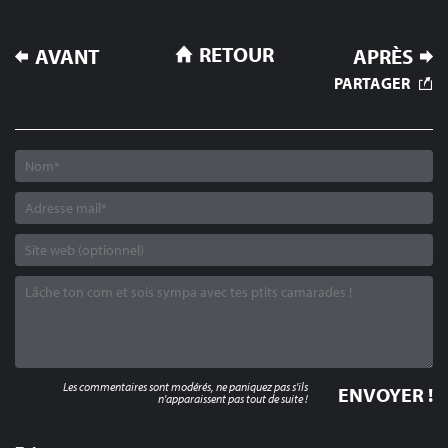
NAVIGATION
RETOUR
AVANT
APRÈS
DE
PARTAGER
L’ARTICLE
Les commentaires sont modérés, ne paniquez pas s'ils
n'apparaissent pas tout de suite !