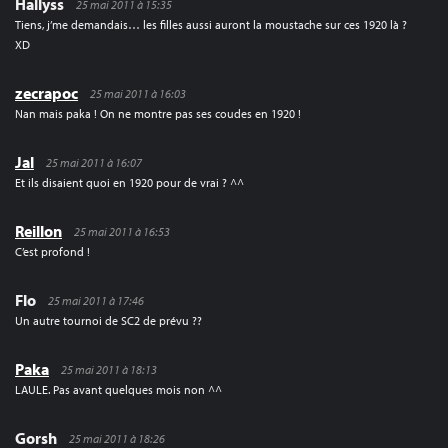
Hallyss
25 mai 2011 à 15:35
Tiens, j’me demandais… les filles aussi auront la moustache sur ces 1920 là ?
XD
zecrapoc
25 mai 2011 à 16:03
Nan mais paka ! On ne montre pas ses coudes en 1920 !
Jal
25 mai 2011 à 16:07
Et ils disaient quoi en 1920 pour de vrai ? ^^
Reillon
25 mai 2011 à 16:53
C’est profond !
Flo
25 mai 2011 à 17:46
Un autre tournoi de SC2 de prévu ??
Paka
25 mai 2011 à 18:13
LAULE. Pas avant quelques mois non ^^
Gorsh
25 mai 2011 à 18:26