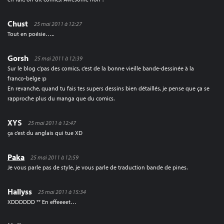
Chust
25 mai 2011 à 12:27
Tout en poésie…..
Gorsh
25 mai 2011 à 12:39
Sur le blog c’pas des comics, c’est de la bonne vieille bande-dessinée à la
franco-belge :p
En revanche, quand tu fais tes supers dessins bien détaillés, je pense que ça se
rapproche plus du manga que du comics.
XYS
25 mai 2011 à 12:47
ça c’est du anglais qui tue XD
Paka
25 mai 2011 à 12:59
Je vous parle pas de style, je vous parle de traduction bande de pines.
Hallyss
25 mai 2011 à 15:34
XDDDDDD °° En effeeeet…