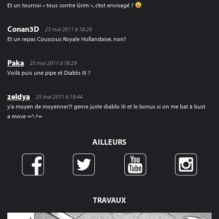
Et un tournoi « tous contre Grim », c’est envisagé ?
Conan3D
25 mai 2011 à 18:29
Et un repas Couscous Royale Hollandaise, non?
Paka
25 mai 2011 à 18:29
Voilà puis une pipe et Diablo III ?
zeldya
25 mai 2011 à 19:44
y’a moyen de moyenner?! genre juste diablo III et le bonus si on me bat à bust
a move =^.^=
AILLEURS
TRAVAUX