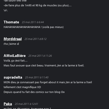
-de courir très vite
-de faire plus de 1m95 et 90 kg de muscles (ou plus)…
\o\
Thomate
25 mai 2011 à 6:44
HAHAHAHAHAHAHAHAHAHA ! (voilà pas mieux)
Myrddraal
25 mai 2011 à 8:12
rho j’aime :d
AMoiLaBière
25 mai 2011 à 11:26
Voilà, ça c’est fait…
Mais faut avouer que c’est beau. Vraiment, j’en ai la larme à l’oeil.
supradelta
25 mai 2011 à 11:40
MON dieu je connaissait pas forget about it mais j’en ai la larme a l’oeil
tellement c’est magnifique XD
Depuis quand tu fait des comics sur ton blog Oo
Paka
25 mai 2011 à 12:01
en fait, on dit comics. Awesome non ?