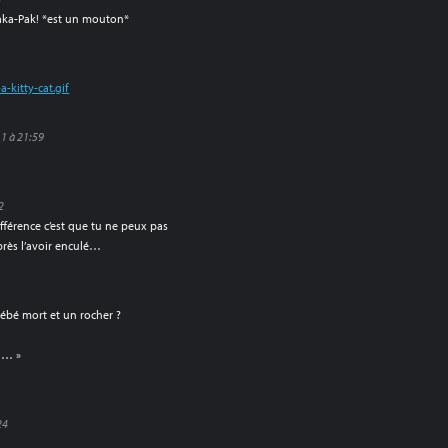
Paka-Pak! *est un mouton*
-kitty-cat.gif
1 à 21:59
2
ifférence c’est que tu ne peux pas
près l’avoir enculé…
2
bébé mort et un rocher ?
r … »
24