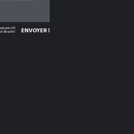
z pas s'ils
t de suite !