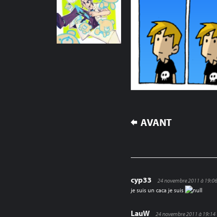
NAVIGATION
AVANT
DE
L’ARTICLE
cyp33
24 novembre 2011 à 19:0
je suis un caca je suis
LauW
24 novembre 2011 à 19:14