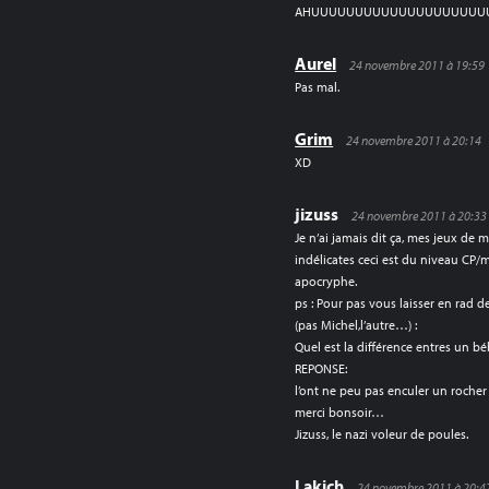
AHUUUUUUUUUUUUUUUUUUUU
Aurel
24 novembre 2011 à 19:59
Pas mal.
Grim
24 novembre 2011 à 20:14
XD
jizuss
24 novembre 2011 à 20:33
Je n’ai jamais dit ça, mes jeux de
indélicates ceci est du niveau CP/m
apocryphe.
ps : Pour pas vous laisser en rad d
(pas Michel,l’autre…) :
Quel est la différence entres un b
REPONSE:
l’ont ne peu pas enculer un roche
merci bonsoir…
Jizuss, le nazi voleur de poules.
Lakich
24 novembre 2011 à 20:4