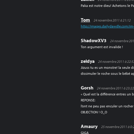
Paka est notre dieu! Achetons le 
Tom
24 novembre 2011 à 21:12
http://images.dailydawdle.com/im-a
ShadowXV3
24 novembre 201
Ton argument est invalide !
zeldya
24 novembre 2011 à 22:5
Jizuss tu es un monstre! la seule d
dissimuler le roche sous le bébé a
Gorsh
24 novembre 2011 à 23:2
« Quel est la différence entres un 
REPONSE:
l’ont ne peu pas enculer un roche
OBJECTION ! O_O
Amaury
25 novembre 2011 à 0:
GIGA