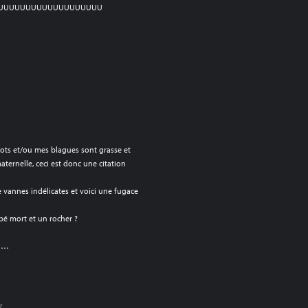
UUUUUUUUUUUUUUUUUUU
 mots et/ou mes blagues sont grasse et
aternelle, ceci est donc une citation
e vannes indélicates et voici une fugace
ébé mort et un rocher ?
r …
7