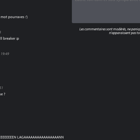
 mot pourraves :’)
Les commentaires sont modérés, ne panique
8
n'apparaissent pas tou
ll breaker :p
 19:49
51
se ?
EEEEEEEEN LAGAAAAAAAAAAAAAAAANN