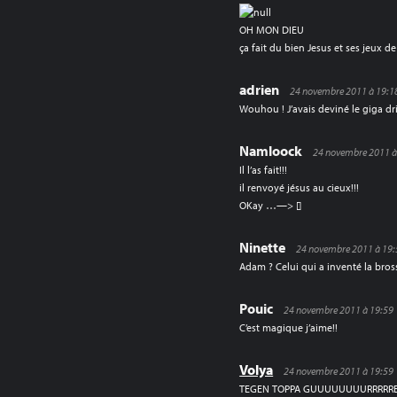
OH MON DIEU
ça fait du bien Jesus et ses jeux de
adrien
24 novembre 2011 à 19:1
Wouhou ! J’avais deviné le giga dri
Namloock
24 novembre 2011 à
Il l’as fait!!!
il renvoyé jésus au cieux!!!
OKay …—> []
Ninette
24 novembre 2011 à 19:
Adam ? Celui qui a inventé la bros
Pouic
24 novembre 2011 à 19:59
C’est magique j’aime!!
Volya
24 novembre 2011 à 19:59
TEGEN TOPPA GUUUUUUUURRRRR