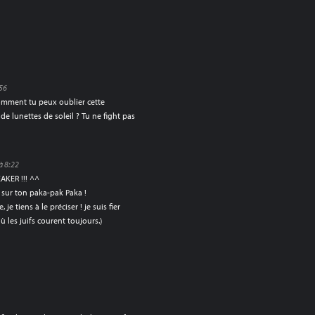
56
 Comment tu peux oublier cette
de lunettes de soleil ? Tu ne fight pas
à 8:22
EAKER !!! ^^
 sur ton paka-pak Paka !
je tiens à le préciser ! je suis fier
 les juifs courent toujours.)