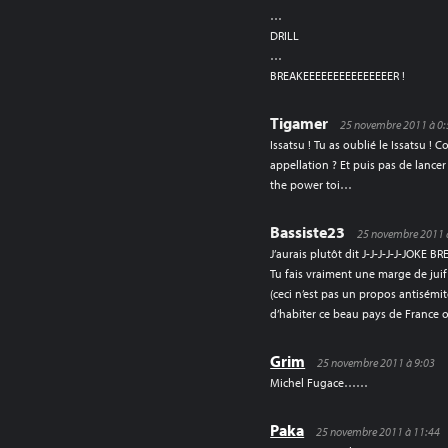
…
DRILL
…
BREAKEEEEEEEEEEEEEEER !
Tigamer
25 novembre 2011 à 0:
Issatsu ! Tu as oublié le Issatsu !
appellation ? Et puis pas de lancer 
the power toi…
Bassiste23
25 novembre 2011 
J’aurais plutôt dit J-J-J-J-J-JOKE BR
Tu fais vraiment une marge de juif
(ceci n’est pas un propos antisémite, 
d’habiter ce beau pays de France où
Grim
25 novembre 2011 à 9:03
Michel Fugace……
Paka
25 novembre 2011 à 11:44