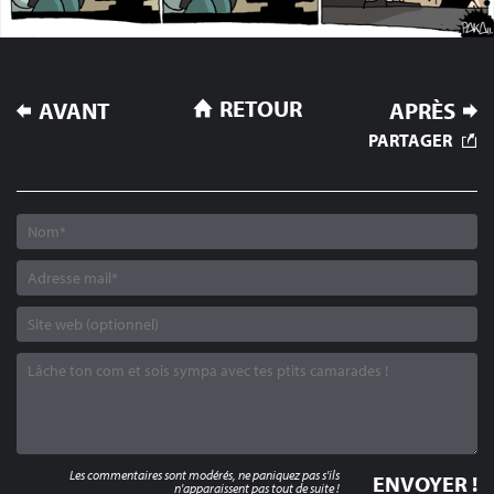
NAVIGATION
RETOUR
AVANT
APRÈS
DE
PARTAGER
L’ARTICLE
Les commentaires sont modérés, ne paniquez pas s'ils
n'apparaissent pas tout de suite !