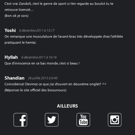
C’est vrai Zandoli, c’est le genre de sport si t’en regarde au boulot tu te
retrouve licencié…
(Bon ok je sors)
Yoshi
6 décembre 2011 à 13:17
On remarque une musculature de l’avant-bras très développée chez l’athlète
pratiquant le hentaï.
Hyllah
6 décembre 2011 à 16:16
Que d’innocence en ce bas monde, c’est si beau !
Shandian
26 juillet 2013 à 0:40
Coincidence! Devinez ce que j’ai d’ouvert en deuxiéme onglet? ^^
(Réponse: le site officiel des bisounours)
AILLEURS