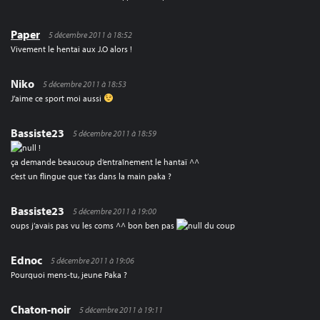
Paper
5 décembre 2011 à 18:52
Vivement le hentai aux J.O alors !
Niko
5 décembre 2011 à 18:53
J’aime ce sport moi aussi
Bassiste23
5 décembre 2011 à 18:59
!
ça demande beaucoup d’entraînement le hantaï ^^
c’est un flingue que t’as dans la main paka ?
Bassiste23
5 décembre 2011 à 19:00
oups j’avais pas vu les coms ^^ bon ben pas
du coup
Ednoc
5 décembre 2011 à 19:06
Pourquoi mens-tu, jeune Paka ?
Chaton-noir
5 décembre 2011 à 19:11