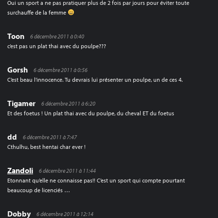
Oui un sport a ne pas pratiquer plus de 2 fois par jours pour éviter toute
surchauffe de la femme
Toon
6 décembre 2011 à 0:40
c’est pas un plat thai avec du poulpe???
Gorsh
6 décembre 2011 à 0:56
C’est beau l’innocence. Tu devrais lui présenter un poulpe, un de ces 4.
Tigamer
6 décembre 2011 à 6:20
Et des foetus ! Un plat thai avec du poulpe, du cheval ET du foetus
dd
6 décembre 2011 à 7:47
Cthulhu, best hentai char ever !
Zandoli
6 décembre 2011 à 11:44
Etonnant qu’elle ne connaisse pas!! C’est un sport qui compte pourtant
beaucoup de licenciés …
Dobby
6 décembre 2011 à 12:14