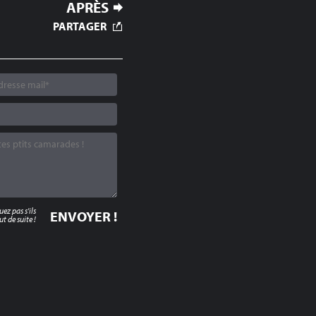
APRÈS
PARTAGER
z pas s'ils
t de suite !