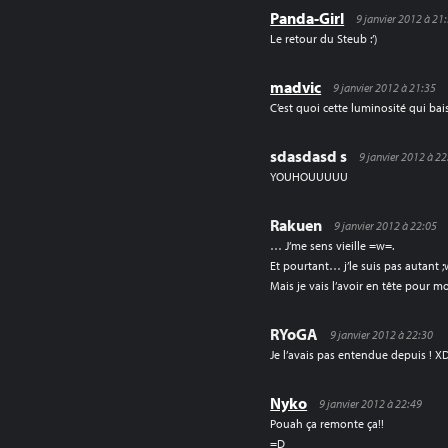
Panda-Girl
9 janvier 2012 à 21
Le retour du Steub :’)
madvic
9 janvier 2012 à 21:35
C’est quoi cette luminosité qui bais
sdasdasd s
9 janvier 2012 à 2
YOUHOUUUUU
Rakuen
9 janvier 2012 à 22:05
… J’me sens vieille =w=.
Et pourtant… j’le suis pas autant ;w
Mais je vais l’avoir en tête pour 
RYoGA
9 janvier 2012 à 22:30
Je l’avais pas entendue depuis ! X
Nyko
9 janvier 2012 à 22:49
Pouah ça remonte ça!!
=D