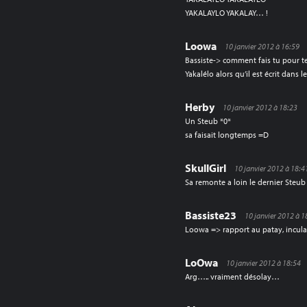
YAKALAYLO YAKALAY… !
Loowa
10 janvier 2012 à 16:59
Bassiste-> comment fais tu pour t
Yakalélo alors qu’il est écrit dans le
Herby
10 janvier 2012 à 18:23
Un Steub *0*
sa faisait longtemps =D
SkullGirl
10 janvier 2012 à 18:4
Sa remonte a loin le dernier Steub 
Bassiste23
10 janvier 2012 à 1
Loowa => rapport au patay, inculay
LoOwa
10 janvier 2012 à 18:54
Arg….. vraiment désolay…