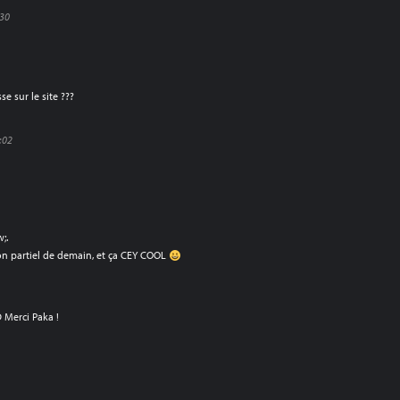
:30
se sur le site ???
2:02
;.
mon partiel de demain, et ça CEY COOL
D Merci Paka !