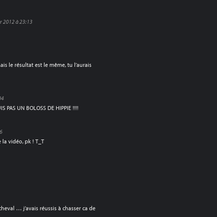
er 2012 à 23:13
is le résultat est le même, tu l’aurais
04
S PAS UN BOLOSS DE HIPPIE !!!!
36
 la vidéo, pk ! T_T
eval … j’avais réussis à chasser ca de