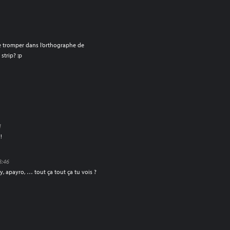
e tromper dans l’orthographe de
 strip? :p
1
!
8:46
, apayro, … tout ça tout ça tu vois ?