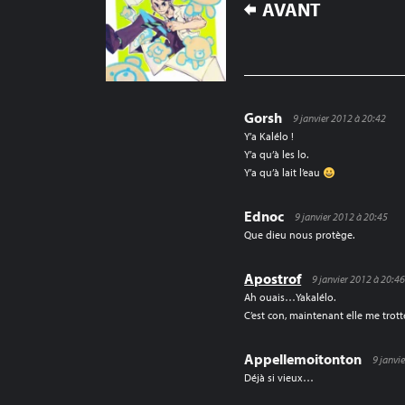
NAVIGATION
AVANT
DE
L’ARTICLE
Gorsh
9 janvier 2012 à 20:42
Y’a Kalélo !
Y’a qu’à les lo.
Y’a qu’à lait l’eau
Ednoc
9 janvier 2012 à 20:45
Que dieu nous protège.
Apostrof
9 janvier 2012 à 20:4
Ah ouais…Yakalélo.
C’est con, maintenant elle me trotte
Appellemoitonton
9 janvi
Déjà si vieux…