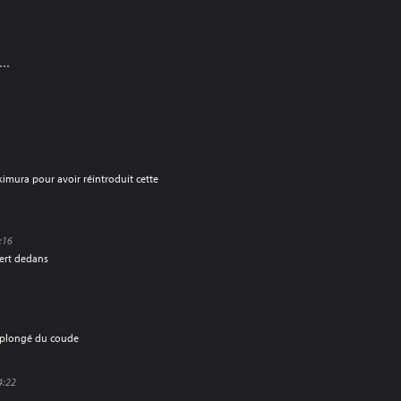
nt…
imura pour avoir réintroduit cette
:16
sert dedans
u plongé du coude
4:22