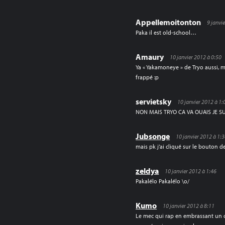
Appellemoitonton
9 janvi
Paka il est old-school…
Amaury
10 janvier 2012 à 0:50
Ya « Yakamoneye » de Tryo aussi, ma
frappé :p
servietsky
10 janvier 2012 à 1:
NON MAIS TRYO CA VA OUAIS JE SUI
Jubsonge
10 janvier 2012 à 1:
mais pk j’ai cliqué sur le bouton de
zeldya
10 janvier 2012 à 1:46
Pakalélo Pakalélo \o/
Kumo
10 janvier 2012 à 8:11
Le mec qui rap en embrassant un ch