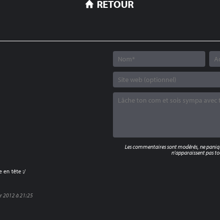
RETOUR
Les commentaires sont modérés, ne panique
6
n'apparaissent pas tou
 en tête :/
er 2012 à 21:25