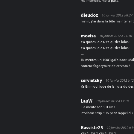
ma mémoire, merci paka.
dieudoz
10 janvier 2012 à 8:27
malin, j’lai dans la tête maintena
movisa
10 janvier 2012 à 11:10
Y’a qu’des lolos, Y’a qu’des lolos !
Y’a qu’des lolos, Y’a qu’des lolos !
…
Tu mérites un 100GigaT’s Kaori Mak
horreur fagocytaire de cerveau !
servietsky
10 janvier 2012 à 12
Ya Grim qui joue de la flute du de
LauW
10 janvier 2012 à 13:18
Il a mérité son STEUB !
Prochain strip : Un petit rappel d
Bassiste23
10 janvier 2012 à 1
YAKALAYLO YAKALAYLO