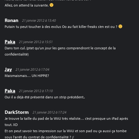
Allez, on attend la suivante.
Ronan
21 janvier 2012 à 15:40
Putain tu peut toucher à des exclus Oo au fait killer freaks s’en est ou ?
Paka
21 janvier 2012 à 15:51
Dans ton cul. (ptet qu’un jour les gens comprendront le concept de la
confidentialité)
Jay
21 janvier 2012 à 17:04
Maismaismais… UN HIPPIE?
Paka
21 janvier 2012 à 17:10
Oui il a déjà été présenté dans un strip précédent..
DarkStorm
21 janvier 2012 à 17:24
Je trouve la taille du pad de la WiiU très réaliste… c’est presque un iPad après
tout. XD
Et on peut savoir tes impression sur la WiiU et son pad ou ça aussi ça tombe
sous l’arrêt du contrat de confidentialité ? :/