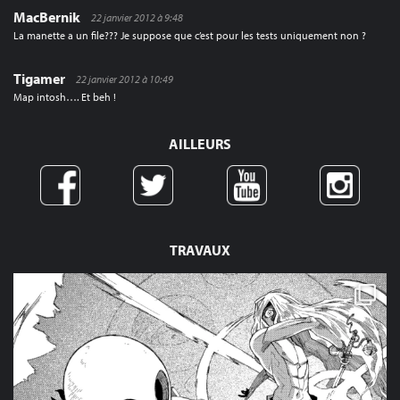
MacBernik
22 janvier 2012 à 9:48
La manette a un file??? Je suppose que c’est pour les tests uniquement non ?
Tigamer
22 janvier 2012 à 10:49
Map intosh…. Et beh !
AILLEURS
TRAVAUX