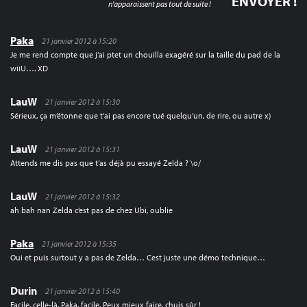
n'apparaissent pas tout de suite !
Paka
21 janvier 2012 à 15:20
Je me rend compte que j’ai ptet un chouilla exagéré sur la taille du pad de la
wiiU…. XD
LauW
21 janvier 2012 à 15:30
Sérieux, ça m’étonne que t’ai pas encore tué quelqu’un, de rire, ou autre x)
LauW
21 janvier 2012 à 15:31
Attends me dis pas que t’as déjà pu essayé Zelda ? \o/
LauW
21 janvier 2012 à 15:32
ah bah nan Zelda c’est pas de chez Ubi, oublie
Paka
21 janvier 2012 à 15:35
Oui et puis surtout y a pas de Zelda… Cest juste une démo technique…
Durin
21 janvier 2012 à 15:40
Facile, celle-là, Paka, facile. Peux mieux faire, chuis sûr !