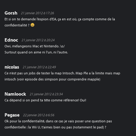
Gorsh
21 janvier 2012 à 17:26
Et si on te demande l’espion d’EA, ça en est où, ça compte comme de la
confidentialité ?
Ednoc
21 janvier 2012 à 20:24
Owi, mélangeons Mac et Nintendo. \o/
Surtout quand on aime ni l’un, ni l’autre.
nicolas
21 janvier 2012 à 22:49
Ce n’est pas un jobs de tester la map Intosch. Map Ple a la limite mais map
intosch (voir episode des simpson pour comprendre mapple)
Namloock
21 janvier 2012 à 23:34
Ca dépend si on pend ta tête comme référence! Oui!
Pegase
22 janvier 2012 à 6:56
Ok pour la confidentialité, dans ce cas je vais poser une question pas
confidentielle : la Wii U, t’aimes bien ou pas (notamment le pad) ?