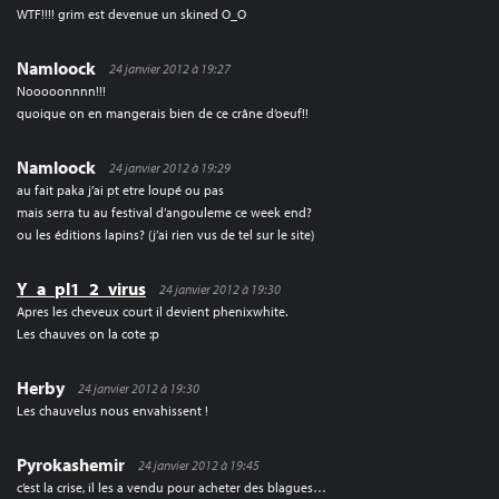
WTF!!!! grim est devenue un skined O_O
Namloock
24 janvier 2012 à 19:27
Nooooonnnn!!!
quoique on en mangerais bien de ce crâne d’oeuf!!
Namloock
24 janvier 2012 à 19:29
au fait paka j’ai pt etre loupé ou pas
mais serra tu au festival d’angouleme ce week end?
ou les éditions lapins? (j’ai rien vus de tel sur le site)
Y_a_pl1_2_virus
24 janvier 2012 à 19:30
Apres les cheveux court il devient phenixwhite.
Les chauves on la cote :p
Herby
24 janvier 2012 à 19:30
Les chauvelus nous envahissent !
Pyrokashemir
24 janvier 2012 à 19:45
c’est la crise, il les a vendu pour acheter des blagues…