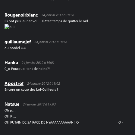
Rougenoirblanc
24 janvier 2012 à 18:58
Ils ont pris leur envol… Il était temps de quitter le nid.
guillaumejef
24 janvier 2012 à 18:58
ou bordel O.O
Hanka
24 janvier 2012 à 19:01
0_o Pourquoi tant de haine?!
Apostrof
24 janvier 2012 à 19:02
Encore un coup des Lol-Coiffeurs !
Natsue
24 janvier 2012 à 19:03
Oh p….
OH P….
OH PUTAIN DE SA RACE DE NYAAAAAAAAAAN ! O______________________O »