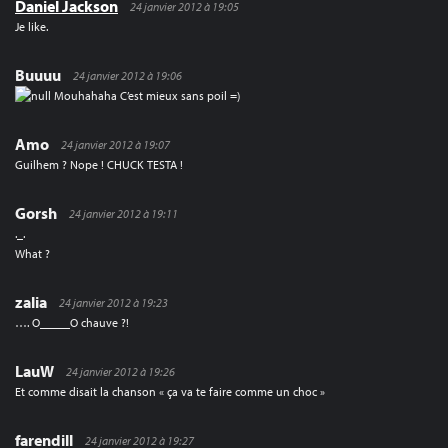
Daniel Jackson
24 janvier 2012 à 19:05
Je like.
Buuuu
24 janvier 2012 à 19:06
Mouhahaha C’est mieux sans poil =)
Amo
24 janvier 2012 à 19:07
Guilhem ? Nope ! CHUCK TESTA !
Gorsh
24 janvier 2012 à 19:11
._.
What ?
zalia
24 janvier 2012 à 19:23
…. O_____O chauve ?!
LauW
24 janvier 2012 à 19:26
Et comme disait la chanson « ça va te faire comme un choc »
farendill
24 janvier 2012 à 19:27