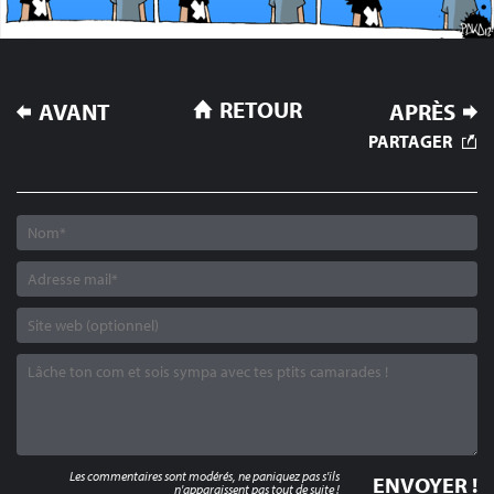
NAVIGATION
RETOUR
AVANT
APRÈS
DE
PARTAGER
L’ARTICLE
Les commentaires sont modérés, ne paniquez pas s'ils
n'apparaissent pas tout de suite !