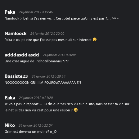
Paka
24 janvier 2012 à 19:46
Namlook > beh si t’as rien vu… Cest ptet parce qu’on y est pas ?… ^^ »
Namloock
24 janvier 2012 à 20:00
Paka > ou pt etre que j’passe pas mes nuit sur internet
adddasdd asdd
24 janvier 2012 à 20:05
Une crise aigüe de Trichotillomanie?????!
Bassiste23
24 janvier 2012 à 20:14
NOOOOOOOON GRIIIIIIM POURQWAAAAAAAA ???
Paka
24 janvier 2012 à 21:20
Je vois pas le rapport… Tu dis que t’as rien vu sur le site, sans passer ta vie sur
le net, si t’as rien vu c’est pour une raison ?
Niko
24 janvier 2012 à 22:07
Grim est devenu un moine? o_O