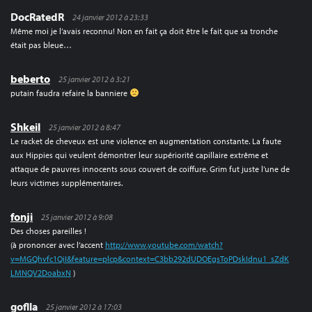
DocRatedR
24 janvier 2012 à 23:33
Même moi je l’avais reconnu! Non en fait ça doit être le fait que sa tronche
était pas bleue…
beberto
25 janvier 2012 à 3:21
putain faudra refaire la banniere
Shkeil
25 janvier 2012 à 8:47
Le racket de cheveux est une violence en augmentation constante. La faute
aux Hippies qui veulent démontrer leur supériorité capillaire extrême et
attaque de pauvres innocents sous couvert de coiffure. Grim fut juste l’une de
leurs victimes supplémentaires.
fonji
25 janvier 2012 à 9:08
Des choses pareilles !
(à prononcer avec l’accent
http://www.youtube.com/watch?
v=MGQhvfc1QiI&feature=plcp&context=C3bb292dUDOEgsToPDskIdnu1_sZdK
LMNQV2DoabxN
)
goflla
25 janvier 2012 à 17:03