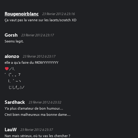
Rougenoirblanc
23 février 2012 à 23:16
Ça vaut pas la vanne sur les lacets/scratch XD
Gorsh
23 février 2012 à 23:17
Seems legit.
alonzo
23 février 2012 à 23:17
elle a qu’a faire du PATAYYYYYYYYY
／l、
ﾞ（ﾟ､ ｡ ７
l、ﾞ ~ヽ
じしf_, )ノ
Sardhack
23 février 2012 à 23:32
Y’a plus d’amateur de bon humour…
C’est bien malheureux ma bonne dame…
LauW
23 février 2012 à 23:37
Nan mais sérieux, où tu vas les chercher ?