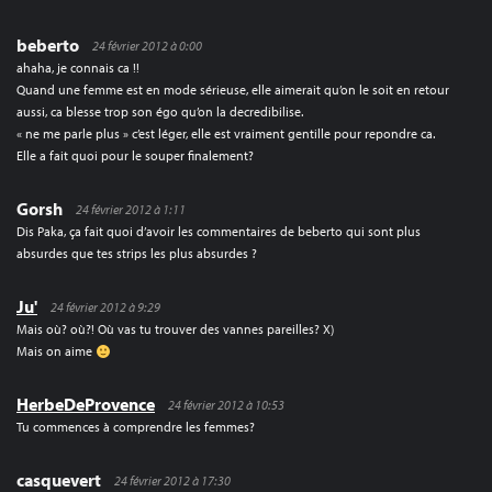
beberto
24 février 2012 à 0:00
ahaha, je connais ca !!
Quand une femme est en mode sérieuse, elle aimerait qu’on le soit en retour
aussi, ca blesse trop son égo qu’on la decredibilise.
« ne me parle plus » c’est léger, elle est vraiment gentille pour repondre ca.
Elle a fait quoi pour le souper finalement?
Gorsh
24 février 2012 à 1:11
Dis Paka, ça fait quoi d’avoir les commentaires de beberto qui sont plus
absurdes que tes strips les plus absurdes ?
Ju'
24 février 2012 à 9:29
Mais où? où?! Où vas tu trouver des vannes pareilles? X)
Mais on aime
HerbeDeProvence
24 février 2012 à 10:53
Tu commences à comprendre les femmes?
casquevert
24 février 2012 à 17:30