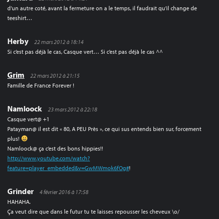
d’un autre coté, avant la fermeture on a le temps, il faudrait qu’il change de
teeshirt…
Herby
22 mars 2012 à 18:14
Si c’est pas déjà le cas, Casque vert… Si c’est pas déjà le cas ^^
Grim
22 mars 2012 à 21:15
Famille de France Forever !
Namloock
23 mars 2012 à 22:18
Casque vert@ +1
Patayman@ il est dit « 80, A PEU Près », ce qui sus entends bien sur, forcement
plus!
Namloock@ ça c’est des bons hippies!!
http://www.youtube.com/watch?
feature=player_embedded&v=GwMWmok6fOg#
!
Grinder
4 février 2016 à 17:58
HAHAHA.
Ça veut dire que dans le futur tu te laisses repousser les cheveux \o/