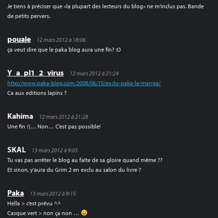
Je tiens à préciser que «la plupart des lecteurs du blog» ne m’inclus pas. Bande
de petits pervers.
pouale
12 mars 2012 à 18:06
ça veut dire que le paka blog aura une fin? :O
Y_a_pl1_2_virus
12 mars 2012 à 21:24
http://www.paka-blog.com/2008/06/15/exclu-paka-le-manga/
Ca aux editions lapins ?
Kahima
12 mars 2012 à 21:28
Une fin :'(… Non… C’est pas possible!
SKAL
13 mars 2012 à 9:05
Tu vas pas arrêter le blog au faîte de sa gloire quand même ??
Et sinon, y’aura du Grim 2 en exclu au salon du livre ?
Paka
13 mars 2012 à 9:15
Hella > c’est prévu ^^
Casque vert > non ça non …