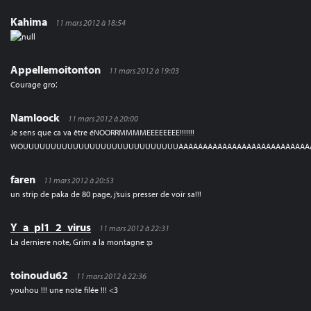
Kahima
11 mars 2012 à 18:54
Appellemoitonton
11 mars 2012 à 19:03
Courage gro’.
Namloock
11 mars 2012 à 20:00
Je sens que ca va être éNOORRMMMMEEEEEEEE!!!!!!!
WOUUUUUUUUUUUUUUUUUUUUUUUUUUUUAAAAAAAAAAAAAAAAAAAAAAAAAAAA
faren
11 mars 2012 à 20:53
un strip de paka de 80 page, j’suis presser de voir sa!!!
Y_a_pl1_2_virus
11 mars 2012 à 22:31
La derniere note, Grim a la montagne :p
toinoudu62
11 mars 2012 à 22:36
youhou !!! une note filée !!! <3