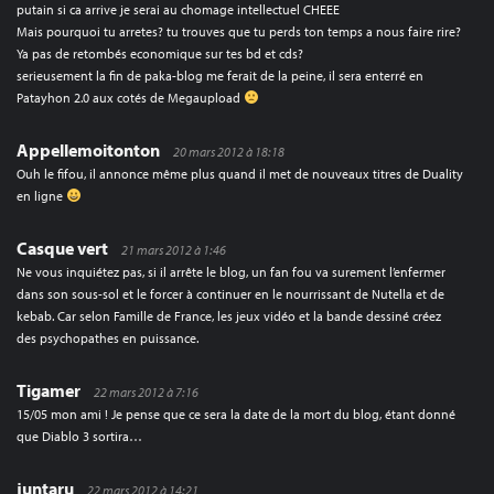
putain si ca arrive je serai au chomage intellectuel CHEEE
Mais pourquoi tu arretes? tu trouves que tu perds ton temps a nous faire rire?
Ya pas de retombés economique sur tes bd et cds?
serieusement la fin de paka-blog me ferait de la peine, il sera enterré en
Patayhon 2.0 aux cotés de Megaupload
Appellemoitonton
20 mars 2012 à 18:18
Ouh le fifou, il annonce même plus quand il met de nouveaux titres de Duality
en ligne
Casque vert
21 mars 2012 à 1:46
Ne vous inquiétez pas, si il arrête le blog, un fan fou va surement l’enfermer
dans son sous-sol et le forcer à continuer en le nourrissant de Nutella et de
kebab. Car selon Famille de France, les jeux vidéo et la bande dessiné créez
des psychopathes en puissance.
Tigamer
22 mars 2012 à 7:16
15/05 mon ami ! Je pense que ce sera la date de la mort du blog, étant donné
que Diablo 3 sortira…
juntaru
22 mars 2012 à 14:21