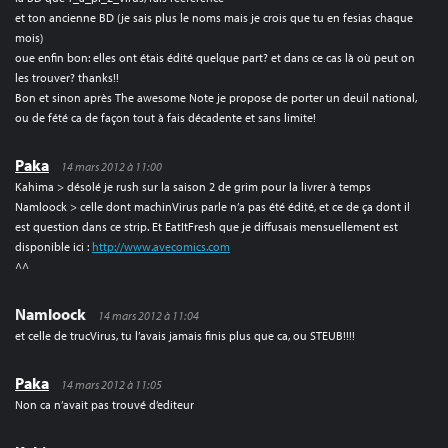
et ton ancienne BD (je sais plus le noms mais je crois que tu en fesias chaque
mois)
oue enfin bon: elles ont étais édité quelque part? et dans ce cas là où peut on
les trouver? thanks!!
Bon et sinon après The awesome Note je propose de porter un deuil national,
ou de fété ca de façon tout à fais décadente et sans limite!
Paka
14 mars 2012 à 11:00
Kahima > désolé je rush sur la saison 2 de grim pour la livrer à temps
Namloock > celle dont machinVirus parle n’a pas été édité, et ce de ça dont il
est question dans ce strip. Et EatItFresh que je diffusais mensuellement est
disponible ici :
http://www.avecomics.com
^^
Namloock
14 mars 2012 à 11:04
et celle de trucVirus, tu l’avais jamais finis plus que ca, ou STEUB!!!!
Paka
14 mars 2012 à 11:05
Non ca n’avait pas trouvé d’editeur