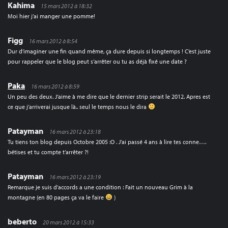
Kahima
15 mars 2012 à 18:32
Moi hier j’ai manger une pomme!
Figg
16 mars 2012 à 8:54
Dur d’imaginer une fin quand même, ça dure depuis si longtemps ! C’est juste
pour rappeler que le blog peut s’arrêter ou tu as déjà fixé une date ?
Paka
16 mars 2012 à 8:59
Un peu des deux. J’aime à me dire que le dernier strip serait le 2012. Apres est
ce que j’arriverai jusque là.. seul le temps nous le dira
Patayman
16 mars 2012 à 23:18
Tu tiens ton blog depuis Octobre 2005 :O . J’ai passé 4 ans à lire tes conne….
bétises et tu compte t’arrêter ?!
Patayman
16 mars 2012 à 23:19
Remarque je suis d’accords a une condition : Fait un nouveau Grim à la
montagne (en 80 pages ça va le faire
)
beberto
20 mars 2012 à 15:33