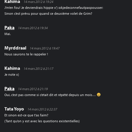
Kahima
14 mars 2012 à 19:24
J’m’en fou! Je deviendrais hippie x’) :okjedeconnefautpaspousser:
Sinon c’est prévu pour quand ce deuxième volet de Grim?
Paka
14 mars 2012 à 19:34
Mai.
Myrddraal
14 mars 2012 à 19:47
Nous saurons te le rappeler !
Kahima
14 mars 2012 à 21:17
Je note x)
Paka
14 mars 2012 à 21:19
Oui, c’est pas comme si c’etait dit et répété depuis un mois…
Tata Yoyo
14 mars 2012 à 22:37
Et sinon est-ce que t’as faim?
(Tant qu’on y est avec les questions existentielles)