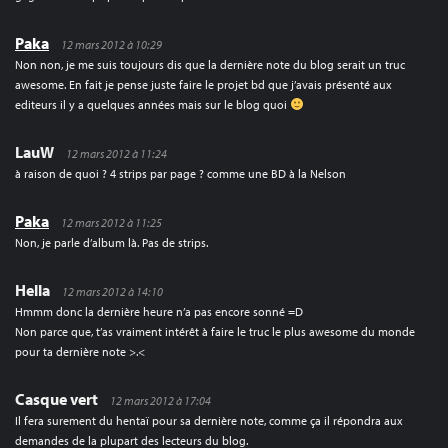
Paka
12 mars 2012 à 10:29
Non non, je me suis toujours dis que la dernière note du blog serait un truc
awesome. En fait je pense juste faire le projet bd que j’avais présenté aux
editeurs il y a quelques années mais sur le blog quoi
LauW
12 mars 2012 à 11:24
à raison de quoi ? 4 strips par page ? comme une BD à la Nelson
Paka
12 mars 2012 à 11:25
Non, je parle d’album là. Pas de strips.
Hella
12 mars 2012 à 14:10
Hmmm donc la dernière heure n’a pas encore sonné =D
Non parce que, t’as vraiment intérêt à faire le truc le plus awesome du monde
pour ta dernière note >.<
Casque vert
12 mars 2012 à 17:04
Il fera surement du hentaï pour sa dernière note, comme ça il répondra aux
demandes de la plupart des lecteurs du blog.