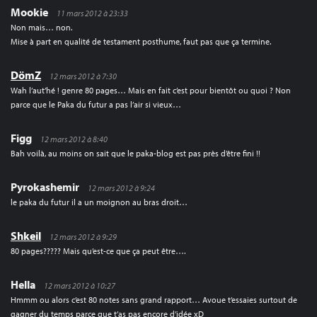
Mookie
11 mars 2012 à 23:33
Non mais… non.
Mise à part en qualité de testament posthume, faut pas que ça termine.
DömZ
12 mars 2012 à 7:30
Wah l’aut’hé ! genre 80 pages… Mais en fait c’est pour bientôt ou quoi ? Non
parce que le Paka du futur a pas l’air si vieux…
Figg
12 mars 2012 à 8:40
Bah voilà, au moins on sait que le paka-blog est pas près d’être fini !!
Pyrokashemir
12 mars 2012 à 9:24
le paka du futur il a un moignon au bras droit…
Shkeil
12 mars 2012 à 9:29
80 pages????? Mais qu’est-ce que ça peut être….
Hella
12 mars 2012 à 10:27
Hmmm ou alors c’est 80 notes sans grand rapport… Avoue t’essaies surtout de
gagner du temps parce que t’as pas encore d’idée xD