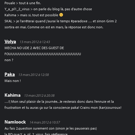
Pouale > tout à une fin.
Y_a_pl1_2_virus > on parle du blog là, pas d’autre chose
Kahima > mais si, tout est possible
SKAL > je l’arrêterai quand j’aurai le temps #paradoxe … et sinon Grim 2
sortira en mai. Comme on est en mars, la réponse est donc non.
Volya
13 mars 2012 à 12:43
MECHA NO UDE 2 AVEC DES GUEST DE
FOUUUUUUUUUUUUUUUUUUUUUUUUUUUUUU
non ?
Paka
13 mars 2012 à 12:58
Mais non !
Kahima
13 mars 2012 à 20:38
…:'( Mon seul plaisir de la journée.. Je resterais donc dans l’ennuie et la
frustration et tu auras ça sur la conscience paka! Crains mon (kan)courroux!
Namloock
14 mars 2012 à 10:57
Au fais 2,question surement con (sinon je les pauserais pas)
la BD que Y_a_pl_2_virus, fais rééference