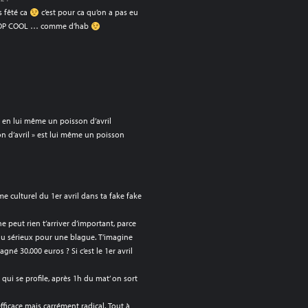
s fêté ca
c’est pour ca qu’on a pas eu
ROP COOL … comme d’hab
st en lui même un poisson d’avril
n d’avril » est lui même un poisson
e culturel du 1er avril dans ta fake fake
ne peut rien t’arriver d’important, parce
du sérieux pour une blague. T’imagine
agné 30.000 euros ? Si c’est le 1er avril
 qui se profile, après 1h du mat’ on sort
efficace mais carrément radical. Tout à