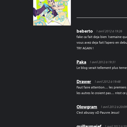
DE
L’ARTICLE
beberto
1 avril 2012 à 19:26
fake ca fait deja bien 1semaine q
vous avez deja fait l’apero en deb
TRY AGAIN !
Paka
1 avril 2012 à 19:31
Le blog serait tellement plus ter
Drawer
1 avril 2012 à 19:48
Faut faire attention… les premiers 
les autres le croient pas… n’est c
Olowgram
1 avril 2012 à 20:09
C’est abusay xD Pauvre Jesus!
guillaumejef
1 avril 2012 à 20