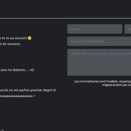
ue tu es au courant
ut de semaine.
ne sans toi Beberto… =D
Les commentaires sont modérés, ne panique
n'apparaissent pas tou
avrils on est parfois premier degré et
e paaaaaaaaaaaaaaaaas ?
:24