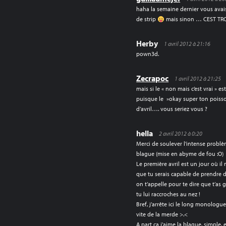
haha la semaine dernier vous avai
de strip
mais sinon … CEST T
Herby
1 avril 2012 à 21:16
pown3d.
Zecrapoc
1 avril 2012 à 21:25
mais si le « non mais c’est vrai » e
puisque le »okay super ton poisso
d’avril…. vous seriez vous ?
hella
2 avril 2012 à 0:20
Merci de soulever l’intense problèm
blague (mise en abyme de fou :O)
Le première avril est un jour où il 
que tu serais capable de prendre 
on t’appelle pour te dire que t’as g
tu lui raccroches au nez !
Bref, j’arrête ici le long monologue
vite de la merde >.<
A part ça j'aime la blague, simple, 