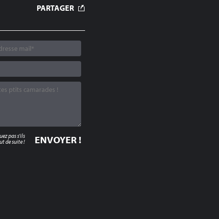
PARTAGER
z pas s'ils
t de suite !