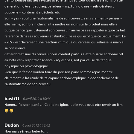
L’antonomase fait des ravages avec le temps surtout quand il y’a collision de
generation d’Avant et d’auj. baladeur = mp3 ; Frigidaire = réfrigérateur ;
poubelle = contenant a déchets; etc.
Son « yes » souligne l’automatisme de son cerveau, sans vraiment « penser »
elle meme, son brain cherchait a mettre un nom sur le produit mais elle a
bugué par ce que justement son cerveau n’arrive pas se rappeler a quoi ca fait
reference dans ses souvenirs et s’embrouille ce qui explique ce beguaiment. Le
« YES » est clairement une reaction chimique du cerveau qui relaisse la main a
sa conscience.
Cet automatisme du cerveau nous conduit parfois a etre bisarre et donne cet
air beta car « l’esprit/conscience » n’y est pas, soit par cause de fatigue
physique ou psychologique.
Rien que le fait de vouloir faire du poisson pané comme repas montre
clairement la lassitude de ta copine et donc explique le declenchement de
l’automatisme de son cerveau.
basti1t
6 avril 2012 à 10:46
Humm…Poisson pané … Capitaine Igloo… elle veut peut-être revoir un film
Dudon
6 avril 2012 à 12:02
Non mais sérieux beberto…