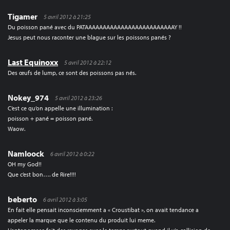
Tigamer
5 avril 2012 à 21:25
Du poisson pané avec du PATAAAAAAAAAAAAAAAAAAAAAAAAAY !!
Jesus peut nous raconter une blague sur les poissons panés ?
Last Equinoxx
5 avril 2012 à 22:12
Des œufs de lump, ce sont des poissons pas nés.
Nokey_974
5 avril 2012 à 23:26
C’est ce qu’on appelle une illumination :
poisson + pané = poisson pané.
Waow.
Namloock
6 avril 2012 à 0:22
OH my God!!
Que c’est bon…. de Rire!!!!
beberto
6 avril 2012 à 3:05
En fait elle pensait inconsciemment a « Croustibat », on avait tendance a
appeler la marque que le contenu du produit lui meme.