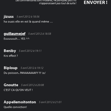
Les commentaires sont modérés, ne paniquez pas s'ils
n'apparaissent pas tout de suite !
jizuss
5 avril 2012 à 18:56
ha ouais elle en est là quand même …
guillaumejef
5 avril 2012 à 18:58
Euuuuuuh… YES ^^
Beniby
5 avril 2012 à 19:11
Kro effect ?
Biploup
5 avril 2012 à 19:12
Du poisson.. PANAAAAAAYY !!! \o/
Gnoutte
5 avril 2012 à 20:08
C’EST CA QU’ON VEUT !
Appellemoitonton
5 avril 2012 à 21:01
Quelle conviction!