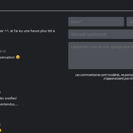
r ^^. Je l’ai eu une heure plus tôt à
19:10
 sensation
Les commentaires sont modérés, ne panique
n'apparaissent pas tou
4
es oreilles!
’es entendus…
5