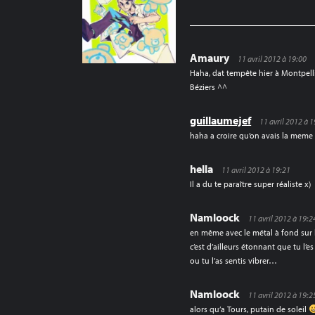
L’ARTICLE
Amaury
11 avril 2012 à 19:00
Haha, dat tempête hier à Montpellie
Béziers ^^
guillaumejef
11 avril 2012 à 
haha a croire qu’on avais la meme
hella
11 avril 2012 à 19:21
Il a du te paraître super réaliste x)
Namloock
11 avril 2012 à 19:2
en même avec le métal à fond sur l
c’est d’ailleurs étonnant que tu l
ou tu l’as sentis vibrer…
Namloock
11 avril 2012 à 19:2
alors qu’a Tours, putain de soleil