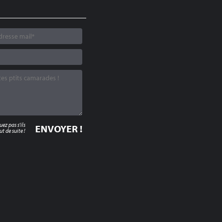
z pas s'ils
t de suite !