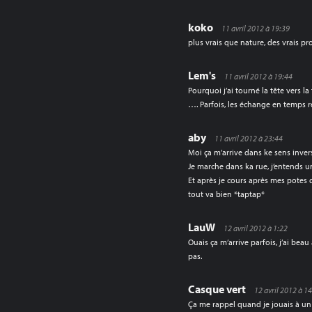
koko
11 avril 2012 à 19:39
plus vrais que nature, des vrais 
Lem's
11 avril 2012 à 19:44
Pourquoi j’ai tourné la tête vers la 
…. Parfois, les échange en temps 
aby
11 avril 2012 à 23:44
Moi ça m’arrive dans ke sens inve
Je marche dans ka rue, j’entends u
Et après je cours après mes potes q
tout va bien *taptap*
LauW
12 avril 2012 à 1:22
Ouais ça m’arrive parfois, j’ai beau
pas.
Casque vert
12 avril 2012 à 1
Ça me rappel quand je jouais à un 