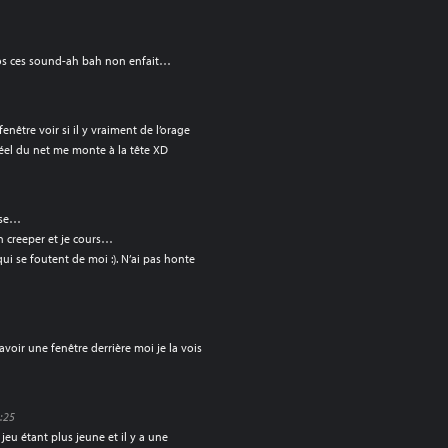
pros ces sound-ah bah non enfait…
fenêtre voir si il y vraiment de l’orage
réel du net me monte à la tête XD
rse…
n creeper et je cours…
ui se foutent de moi :). N’ai pas honte
 avoir une fenêtre derrière moi je la vois
4:25
jeu étant plus jeune et il y a une