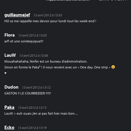
guillaumejef
13 avril 2012 à 13:03
HO ca me rappelle mes devoir pour lundi tout les week-end !
Flora
13 avril 2012 à 13:05
arf! et une soiréequipue!!!
LauW
13 avril 2012 à 13:06
Mouahahahaha, l’enfer est un bureau d’administration.
Sinon en forme le Paka² ! il nour revient avec un « One day, One strip »
♥
Dudon
13 avril 2012 à 13:12
GASTON !! LE COURRIEEEER !!!!!!
Paka
13 avril 2012 à 13:13
LauW > euh ouais j’en ai pas fait hier mais bon…
Ecko
13 avril 2012 à 13:19