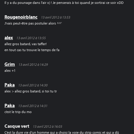
Il y a du pounage dans l’air x) ! Je penserais à toi quand je sortirai ce soir xDD
Rougenoirblanc
13 avril 2012 à 13:53
J’vais peut-être pas postuler alors ^^’
alex
13 avril 2012 à 13:55
allez gros batard, vas taffer!
en tout cas tu trouve le temps de fa
Grim
13 avril 2012 à 14:29
alex +1
Paka
13 avril 2012 à 14:30
alex > allez gros batard, si toi tu tr
Paka
13 avril 2012 à 14:31
c’est le trip du mo
Casque vert
13 avril 2012 à 16:03
C’est la dure vie d’un homme qui a choisi la voie du strip comic et qui a dû