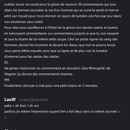
oublier toute vie social pour la gloire de recevoir 30 commentaires par jour
(dans les bonnes journées, la vie d’un homme qui se ruine la santé et met en
péril son travail pour nous donner un rayon de lumière une fois par jour dans
nos existences sans soleil.
Pour cela nous sacrifierons à l’hôtel de ta gloire nos claviers azerty et qwerty
en t,envoyant commentaires sur commentaire jusqu’à ce que tu sois rassasié
et que tu écarte de toi-même cette coupe. C’est un pacte signer du sang des
hommes, devant les hommes et devant les dieux, que nul ne pourra briser
sous peine d’être maudit, ainsi que sa ligné, et de plus voir la lumière
d’internet pour les siècles des siècles.
P.S.
Ne jamais improviser un commentaire en écoutant «Das Rheingold» de
Wagner. Ça donne des commentaires bizarres.
P.P.S
Finalement, c’est pas si mal pour une petit impro en 3 minutes.
LauW
13 avril 2012 à 16:12
paka > ah bon ? ah oui
parfois j’ai même l’impression quand t’en a fait deux dans la même journée >.
<