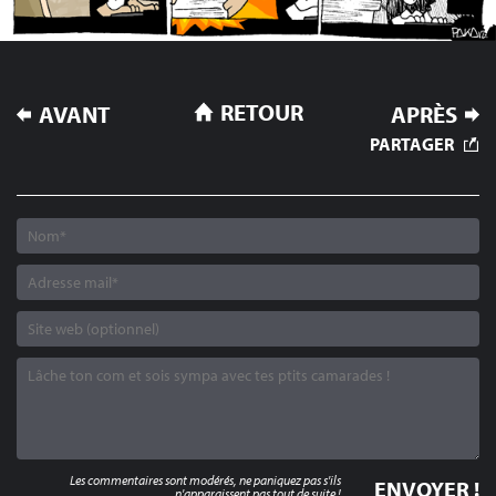
NAVIGATION
RETOUR
AVANT
APRÈS
DE
PARTAGER
L’ARTICLE
Les commentaires sont modérés, ne paniquez pas s'ils
n'apparaissent pas tout de suite !