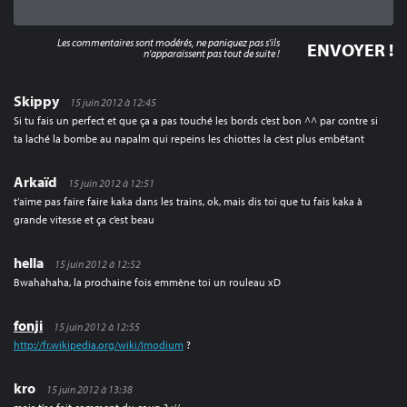
Les commentaires sont modérés, ne paniquez pas s'ils
n'apparaissent pas tout de suite !
Skippy
15 juin 2012 à 12:45
Si tu fais un perfect et que ça a pas touché les bords c’est bon ^^ par contre si
ta laché la bombe au napalm qui repeins les chiottes la c’est plus embêtant
Arkaïd
15 juin 2012 à 12:51
t’aime pas faire faire kaka dans les trains, ok, mais dis toi que tu fais kaka à
grande vitesse et ça c’est beau
hella
15 juin 2012 à 12:52
Bwahahaha, la prochaine fois emmène toi un rouleau xD
fonji
15 juin 2012 à 12:55
http://fr.wikipedia.org/wiki/Imodium
?
kro
15 juin 2012 à 13:38