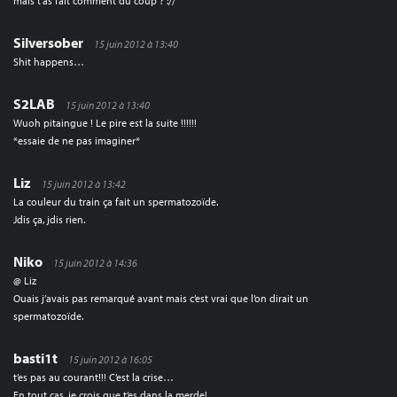
mais t’as fait comment du coup ? ://
Silversober
15 juin 2012 à 13:40
Shit happens…
S2LAB
15 juin 2012 à 13:40
Wuoh pitaingue ! Le pire est la suite !!!!!!
*essaie de ne pas imaginer*
Liz
15 juin 2012 à 13:42
La couleur du train ça fait un spermatozoïde.
Jdis ça, jdis rien.
Niko
15 juin 2012 à 14:36
@ Liz
Ouais j’avais pas remarqué avant mais c’est vrai que l’on dirait un
spermatozoïde.
basti1t
15 juin 2012 à 16:05
t’es pas au courant!!! C’est la crise…
En tout cas, je crois que t’es dans la merde!