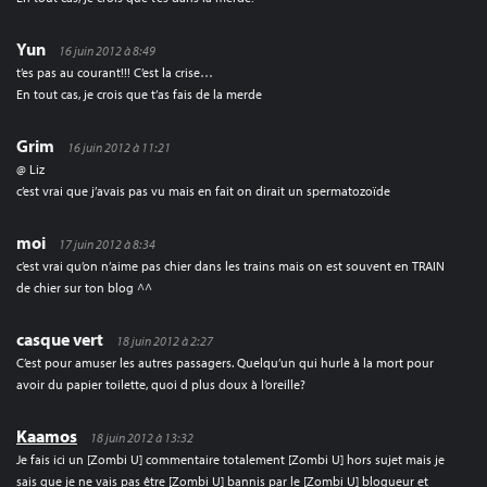
Yun
16 juin 2012 à 8:49
t’es pas au courant!!! C’est la crise…
En tout cas, je crois que t’as fais de la merde
Grim
16 juin 2012 à 11:21
@ Liz
c’est vrai que j’avais pas vu mais en fait on dirait un spermatozoïde
moi
17 juin 2012 à 8:34
c’est vrai qu’on n’aime pas chier dans les trains mais on est souvent en TRAIN
de chier sur ton blog ^^
casque vert
18 juin 2012 à 2:27
C’est pour amuser les autres passagers. Quelqu’un qui hurle à la mort pour
avoir du papier toilette, quoi d plus doux à l’oreille?
Kaamos
18 juin 2012 à 13:32
Je fais ici un [Zombi U] commentaire totalement [Zombi U] hors sujet mais je
sais que je ne vais pas être [Zombi U] bannis par le [Zombi U] blogueur et