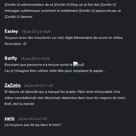
[Zombi U] administrateur de ce [Zombi U] blog car je fais des [Zombi U]
messages subliminaux surement et totalement [Zombi U] approuvé par ce
[Zombi U] dernier.
Easley
18 juin 2012 à 16:24
Toujours avoir des mouchoirs sur soit, règle élémentaire de survie en milieu
ferroviaire. ;-D
Batfly
18 juin 2012 à 16:34
Étonnant que personne n’a encore sortie le
Car je t’imagine bien utiliser cette tête pour remplacer le papier .
ZaZo0o
20 juin 2012 à 11:45
Et depuis cet épisode qui a marqué les anales, Paka reste introuvable. Une
odeur nauséabonde s’est désormais répandue dans tous les wagons du train.
Bref, c’est la merde!
zeric
22 juin 2012 à 21:42
y’a toujours pas de pq dans le train?