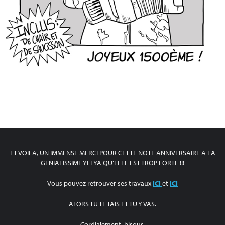
ET VOILA, UN IMMENSE MERCI POUR CETTE NOTE ANNIVERSAIRE A LA
GENIALISSIME YLLYA QU’ELLE EST TROP FORTE !!!
Vous pouvez retrouver ses travaux
ICI
et
ICI
ALORS TU TE TAIS ET TU Y VAS.
Cordialement, bisous.