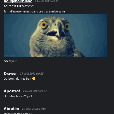
Rougenoirblanc
29 août 2012 à 9:22
TOUT EST PARFAAYYYYY !
Tant d’awesomeness dans ce strip anniversaire !
GG Yllya :3
Drawer
29 août 2012 à 9:25
Du bon ! du très bon
Apostrof
29 août 2012 à 9:27
Huhuhu, bravo Yllya !
Abrutim
29 août 2012 à 9:30
Haha très très bon ^^