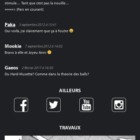
stimule… Tant que c’est pas la nouille…
====> (Pars en courant)
Paka
3 septembre 2012 à 15:41
Oui voilà, j’ai clairement que ça à foutre
Mookie
7 septembre 2012 à 14:02
Bravo à elle et Joyeu Anni
Gaeos
2 février 2017 à 16:50
Du Hard-Musette? Comme dans la theorie des balls?
AILLEURS
TRAVAUX