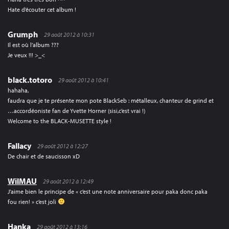
Hate d’écouter cet album !
Grumph
29 août 2012 à 10:31
Il est où l’album ???
Je veux !!! >_<
black.totoro
29 août 2012 à 10:41
hahaha,
faudra que je te présente mon pote BlackSeb : métalleux, chanteur de grind et
…accordéoniste fan de Yvette Horner (sisi,c’est vrai !)
Welcome to the BLACK-MUSETTE style !
Fallacy
29 août 2012 à 12:27
De chair et de saucisson xD
WilMAU
29 août 2012 à 12:49
J’aime bien le principe de « c’est une note anniversaire pour paka donc paka
fou rien! » c’est joli
Hanka
29 août 2012 à 13:16