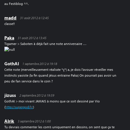
au Festiblog ^^.
madd
31 août 2012 à 12:45
classe!!
Paka
31 août 2012 à 13:45
Tigamer > Saboten à déjà fait une note anniversaire …
GothAl
1 septembre 2012 à 19:18
Cette note (merveilleusement réalisée *ç*) a, je dois l’avouer réveiller mes
instincts yaoiste (la fin quand jésus entraine Paka) On pourrait pas avoir un
peu de fan service dans le coin ?
jizuss
2 septembre 2012 à 19:59
GothAI > moi vivant JAMAIS à moins que ce soit dessiné par Vio
(
http://supergod.fr/
)
Alrik
3 septembre 2012 à 1:00
Tu devrais commenter les com’s uniquement en dessins, on sent que ça te