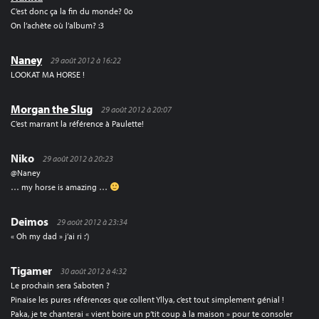
C’est donc ça la fin du monde? 0o
On l’achète où l’album? :3
Naney
29 août 2012 à 16:22
LOOKAT MA HORSE !
Morgan the Slug
29 août 2012 à 20:07
C’est marrant la référence à Paulette!
Niko
29 août 2012 à 20:23
@Naney
… my horse is amazing …
Deimos
29 août 2012 à 23:34
« Oh my dad » j’ai ri :’)
Tigamer
30 août 2012 à 4:32
Le prochain sera Saboten ?
Pinaise les pures références que collent Yllya, c’est tout simplement génial !
Paka, je te chanterai « vient boire un p’tit coup à la maison » pour te consoler